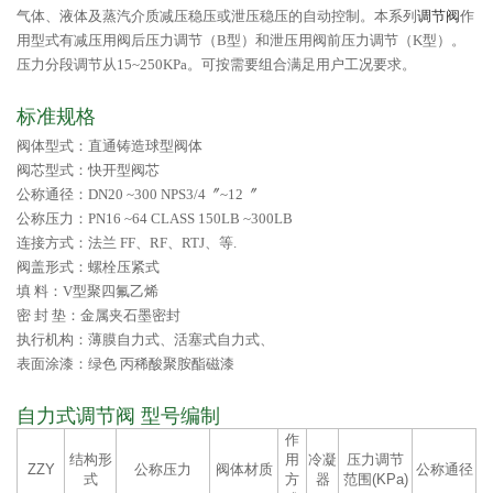
气体、液体及蒸汽介质减压稳压或泄压稳压的自动控制。本系列
调节阀
作
用型式有减压用阀后压力调节（B型）和泄压用阀前压力调节（K型）。
压力分段调节从15~250KPa。可按需要组合满足用户工况要求。
标准规格
阀体型式：直通铸造球型阀体
阀芯型式：快开型阀芯
公称通径：DN20 ~300 NPS3/4〞~12〞
公称压力：PN16 ~64 CLASS 150LB ~300LB
连接方式：法兰 FF、RF、RTJ、等.
阀盖形式：螺栓压紧式
填 料：V型聚四氟乙烯
密 封 垫：金属夹石墨密封
执行机构：薄膜自力式、活塞式自力式、
表面涂漆：绿色 丙稀酸聚胺酯磁漆
自力式调节阀
型号编制
作
结构形
用
冷凝
压力调节
ZZY
公称压力
阀体材质
公称通径
式
方
器
范围(KPa)