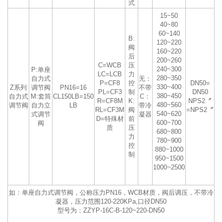
式
15~50
40~80
60~140
B:
120~220
阀
160~220
后
200~260
C=WCB
压
240~300
P:单座
LC=LCB
力
280~350
自力式
无：
P=CF8
控
DN50=
330~400
Z系列
调节阀
PN16=16
不带
PL=CF3
制
DN50
380~450
自力式
M:套筒
CL150LB=150
C：
R=CF8M
K:
NPS2〞
480~560
调节阀
自力立
LB
带冷
RL=CF3M
阀
=NPS2〞
540~620
式调节
凝器
D=特殊材
前
600~700
阀
质
压
680~800
力
780~900
控
880~1000
制
950~1500
1000~2500
如：单座自力式调节阀，公称压力PN16，WCB材质，阀后调压，不带冷
凝器，压力范围120-220KPa,口径DN50
型号为：ZZYP-16C-B-120~220-DN50