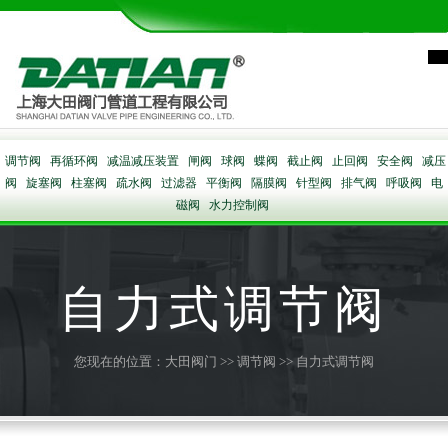
调节阀
再循环阀
减温减压装置
闸阀
球阀
蝶阀
截止阀
止回阀
安全阀
减压
阀
旋塞阀
柱塞阀
疏水阀
过滤器
平衡阀
隔膜阀
针型阀
排气阀
呼吸阀
电
磁阀
水力控制阀
自力式调节阀
您现在的位置：
大田阀门
>>
调节阀
>> 自力式调节阀