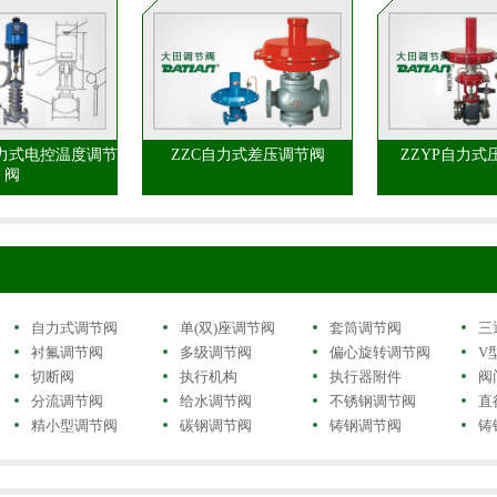
自力式电控温度调节
ZZC自力式差压调节阀
ZZYP自力式
阀
自力式调节阀
单(双)座调节阀
套筒调节阀
三
衬氟调节阀
多级调节阀
偏心旋转调节阀
V
切断阀
执行机构
执行器附件
阀
分流调节阀
给水调节阀
不锈钢调节阀
直
精小型调节阀
碳钢调节阀
铸钢调节阀
铸