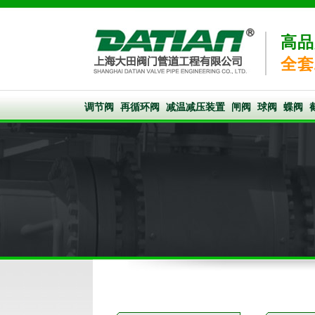
高品
全套
调节阀
再循环阀
减温减压装置
闸阀
球阀
蝶阀