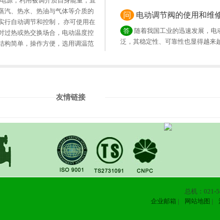
0V电源，利用被调介质自身能量，直
蒸汽、热水、热油与气体等介质的
问
电动调节阀的使用和维
实行自动调节和控制， 亦可使用在
答
随着我国工业的迅速发展，电
对过热或热交换场合，电动温度控
泛，其稳定性、可靠性也显得越来
结构简单，操作方便，选用调温范
、响应时间快、密封性能可靠，并
友情链接
总机：021-58
企业邮箱
|
网站地图
|