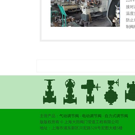
22
接对
温度
防止
制阀
围广
可…
主营产品：
气动调节阀
-
电动调节阀
-
自力式调节阀
版版权所有 © 上海大田阀门管道工程有限公司
地址：上海市浦东新区川宏路528号宏图大楼5楼