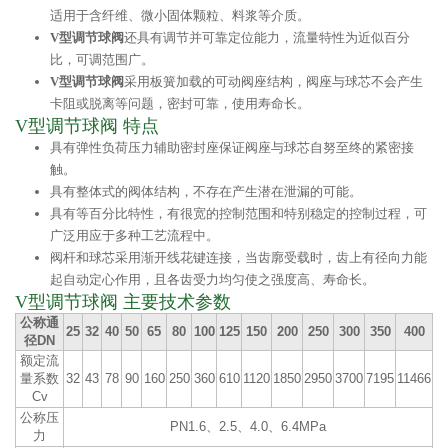
适用于含纤维、微小固体颗粒、料浆等介质。
V型调节球阀
还具有调节并可靠定位能力，流量特性为近似百分
比，可调范围广。
V型调节球阀
采用板簧加载的可动阀座结构，阀座与球芯不会产生
卡阻或脱离等问题，密封可靠，使用寿命长。
V型调节球阀 特点
具有弹性负荷压力辅助密封座保证阀座与球芯自努至终的紧密接
触。
具有整体式的阀体结构，不存在产生潜在泄漏的可能。
具有等百分比特性，有很宽的控制范围和特别稳定的控制过程，可
广泛用应于多种工艺流程中。
阀杆和球芯采用渐开线花键连接，当齿廓受载时，齿上有径向力能
起自动定心作用，且各齿受力均匀使之强度高、寿命长。
V型调节球阀 主要技术参数
公称通
25
32
40
50
65
80
100
125
150
200
250
300
350
400
径DN
额定流
量系数
32
43
78
90
160
250
360
610
1120
1850
2950
3700
7195
11466
Cv
公称压
PN1.6、2.5、4.0、6.4MPa
力