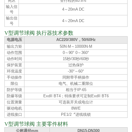
死区
全行程的≤0.8%
输入信
4～20mA DC
号
输出信
4～20mA DC
号
V型调节球阀 执行器技术参数
电源电压
AC220/380V，50/60Hz
输出力矩
50N·M～10000N·M
动作范围
0～90° 0～360°
动作时间
15秒/30秒/60秒
保护装置
过热保护
环境温度
-30°～60°
手动操作
同附带手柄操作
限位
电气、机械二重限位
防护等级
相当于IP-65
防爆等级
ExdII BT4；特殊要求可定制ExdII BT6
位置测量
可选装开关或电位计
驱动电机
8W/E
进线接口
PE1/2〞进线线锁
V型调节球阀 主要零件材料
公称通径mm
DN15-DN300