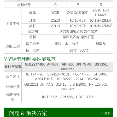
材料代号
C
P
R
ZG1Cr18Ni
阀体
WCB
ZG1Cr18Ni9Ti
12Mo2Ti
球体
2Cr13
1Cr18Ni9Ti
1Cr18Ni12MoTi
主要零件
阀杆
2Cr13
1Cr18Ni9Ti
1Cr18Ni12MoTi
密封圈
增强聚四氟乙烯 对位聚苯
填料
聚四氟乙烯 柔性石墨
适用介质
蒸汽、水、油品
醋酸类
适用 工况
适用温度
-28℃ - 300℃
V型调节球阀 要性能规范
GB12237-89、API608、API 6D、JPI 7S-48、BS5351、
设计与制造
DIN3357
JB/T74～90、GB9112～9131、HGJ44～76、SH3406、
法兰尺寸
ANSI B16.5、JIS B2212～2214、DIN2543
GB12221-89、ANSI B16.10、JIS B2002、NF E29-305、
结构长度
DIN3202
检验与试
JB/T 9092、API 598、GB/T13927
验
问题 & 解决方案
<< 更多