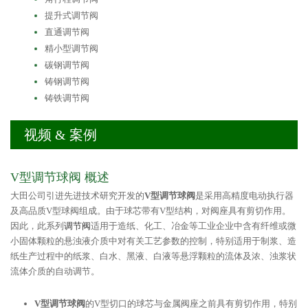
提升式调节阀
直通调节阀
精小型调节阀
碳钢调节阀
铸钢调节阀
铸铁调节阀
视频 & 案例
V型调节
球阀
概述
大田公司引进先进技术研究开发的
V型调节球阀
是采用高精度电动执行器
及高品质V型球阀组成。由于球芯带有V型结构，对阀座具有剪切作用。
因此，此系列
调节阀
适用于造纸、化工、冶金等工业企业中含有纤维或微
小固体颗粒的悬浊液介质中对有关工艺参数的控制，特别适用于制浆、造
纸生产过程中的纸浆、白水、黑液、白液等悬浮颗粒的流体及浓、浊浆状
流体介质的自动调节。
V型调节球阀
的V型切口的球芯与金属阀座之前具有剪切作用，特别