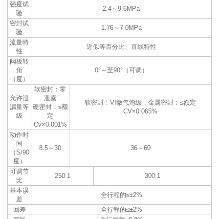
强度试
2.4～9.6MPa
验
密封试
1.76～7.0MPa
验
流量特
近似等百分比、直线特性
性
阀板转
角
0°～至90°（可调）
（度）
软密封：零
允许泄
泄露
软密封：VI微气泡级，金属密封：≤额定
漏量等
硬密封：≤额
CV×0.065%
级
定
Cv×0.001%
动作时
间
8.5～30
36～60
（S/90
度）
可调节
250:1
300:1
比
基本误
全行程的≤±2%
差
回差
全行程的≤±2%