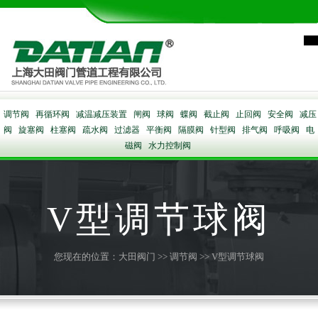
调节阀
再循环阀
减温减压装置
闸阀
球阀
蝶阀
截止阀
止回阀
安全阀
减压
阀
旋塞阀
柱塞阀
疏水阀
过滤器
平衡阀
隔膜阀
针型阀
排气阀
呼吸阀
电
磁阀
水力控制阀
V型调节球阀
您现在的位置：
大田阀门
>>
调节阀
>> V型调节球阀