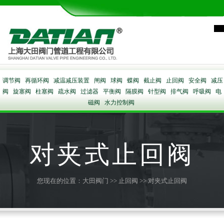
调节阀
再循环阀
减温减压装置
闸阀
球阀
蝶阀
截止阀
止回阀
安全阀
减压
阀
旋塞阀
柱塞阀
疏水阀
过滤器
平衡阀
隔膜阀
针型阀
排气阀
呼吸阀
电
磁阀
水力控制阀
对夹式止回阀
您现在的位置：
大田阀门
>>
止回阀
>> 对夹式止回阀