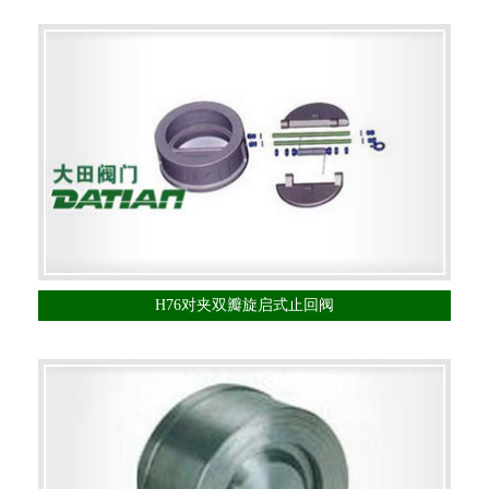
H76对夹双瓣旋启式止回阀