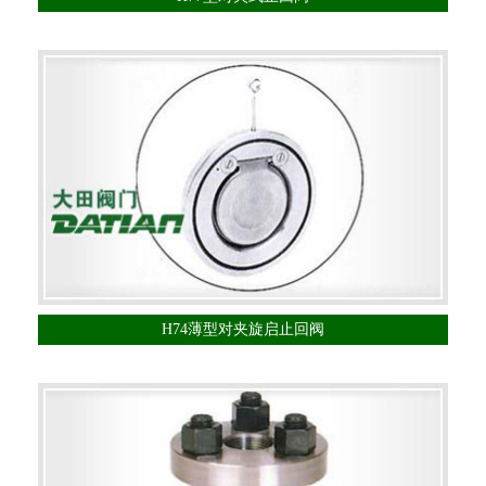
H74薄型对夹旋启止回阀