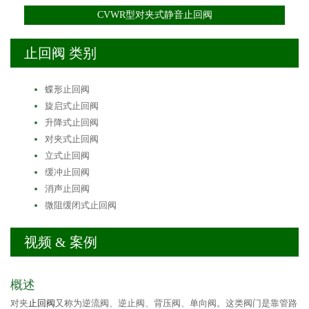
CVWR型对夹式静音止回阀
止回阀 类别
蝶形止回阀
旋启式止回阀
升降式止回阀
对夹式止回阀
立式止回阀
缓冲止回阀
消声止回阀
微阻缓闭式止回阀
视频 & 案例
概述
对夹
止回阀
又称为逆流阀、逆止阀、背压阀、单向阀。这类阀门是靠管路