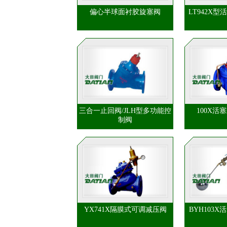
偏心半球面衬胶旋塞阀
LT942X
三合一止回阀/JLH型多功能控
100X活
制阀
YX741X隔膜式可调减压阀
BYH103