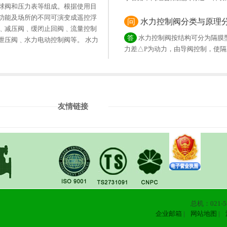
球阀和压力表等组成。根据使用目
功能及场所的不同可演变成遥控浮
问
水力控制阀分类与原理
﹑减压阀﹑缓闭止回阀﹑流量控制
答
水力控制阀按结构可分为隔膜
泄压阀﹑水力电动控制阀等。 水力
力差△P为动力，由导阀控制，使
阀工作原理：是以上下游压力…
友情链接
总机：021-58
企业邮箱
|
网站地图
|