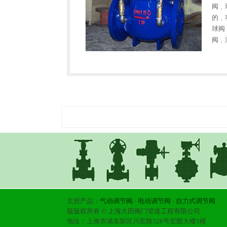
阀﹑
的﹑
球阀
阀﹑
控制
主营产品：
气动调节阀
-
电动调节阀
-
自力式调节阀
版版权所有 © 上海大田阀门管道工程有限公司
地址：上海市浦东新区川宏路528号宏图大楼5楼