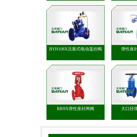
BYH108X活塞式电动遥控阀
弹性座
RRHX弹性座封闸阀
大口径