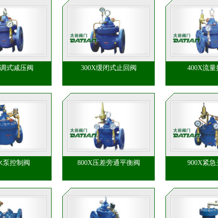
可调式减压阀
300X缓闭式止回阀
400X流
X水泵控制阀
800X压差旁通平衡阀
900X紧