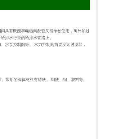
制阀具有既能和电磁阀配套又能单独使用，阀外加过
，给排水行业的给排水管路上。
、水泵控制阀等。 水力控制阀前要安装过滤器，
质。常用的阀体材料有铸铁 、铜铁、铜、塑料等。