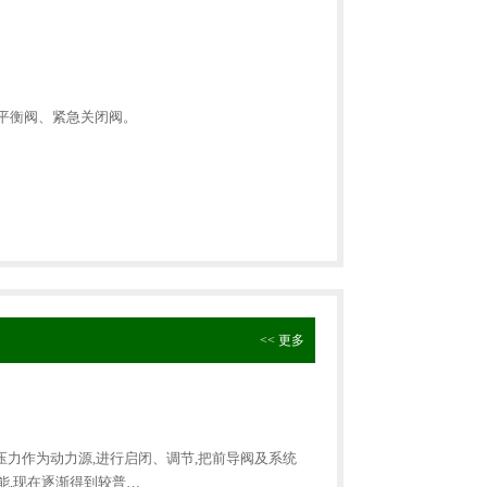
平衡阀、紧急关闭阀。
<< 更多
力作为动力源,进行启闭、调节,把前导阀及系统
能,现在逐渐得到较普…