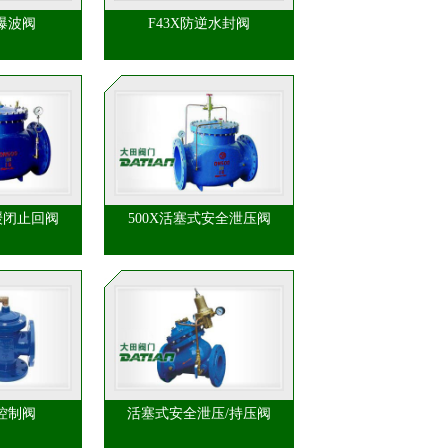
防爆波阀
F43X防逆水封阀
缓闭止回阀
500X活塞式安全泄压阀
控制阀
活塞式安全泄压/持压阀