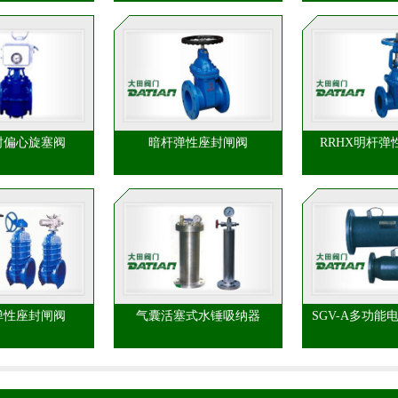
封偏心旋塞阀
暗杆弹性座封闸阀
RRHX明杆弹
弹性座封闸阀
气囊活塞式水锤吸纳器
SGV-A多功能