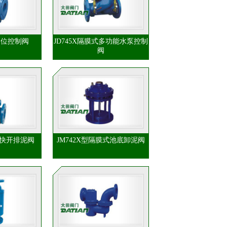
水位控制阀
JD745X隔膜式多功能水泵控制
阀
式快开排泥阀
JM742X型隔膜式池底卸泥阀