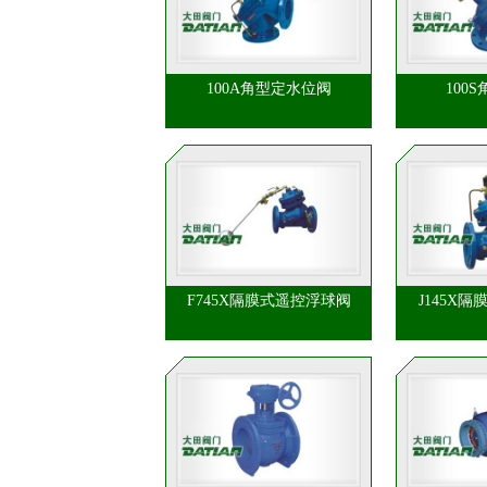
100A角型定水位阀
100
F745X隔膜式遥控浮球阀
J145X