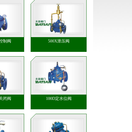
量控制阀
500X泄压阀
急关闭阀
100D定水位阀