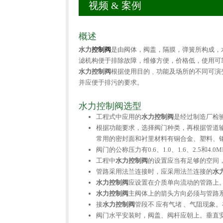
视频 & 案例
概述
水力
控制阀
是由阀体，阀盖，隔膜，弹簧所构成，
滤机构便于排除故障，维修方便，价格低，使用可
水力控制阀
根据使用目的﹑功能及场所的不同可演
并应便于排污的要求。
水力控制阀选型
工程式中应用的
水力控制阀
是经过制造厂检
根据功能要求，选择阀门种类，再根据管道输
常用的密封面和衬里材料有铜合金、塑料、
阀门的公称压力有0.6、1.0、1.6、2.5
工程中
水力控制阀
的设置应当有足够的空间
管路采用法兰连接时，应采用法兰连接的
水
水力控制阀
应设置在介质单向流动的管路上
水力控制阀
主阀体上的箭头方向必须与管路
接
水力控制阀
管段不 应有气堵 、气阻现象
阀门水平安装时，阀盖、阀杆应朝上。垂直