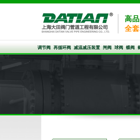
高品
全套
调节阀
再循环阀
减温减压装置
闸阀
球阀
蝶阀