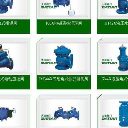
S角式排泥阀
106X电磁遥控浮球阀
H142X液压
隔膜式电动遥控阀
JM644X气动角式快开排泥阀
J744X液压角