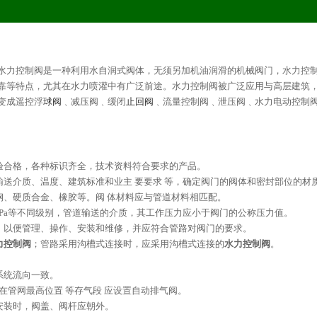
水力控制阀是一种利用水自润式阀体，无须另加机油润滑的机械阀门，水力控
靠等特点，尤其在水力喷灌中有广泛前途。水力控制阀被广泛应用与高层建筑
变成遥控浮
球阀
﹑减压阀﹑缓闭
止回阀
﹑流量控制阀﹑泄压阀﹑水力电动控制阀
验合格，各种标识齐全，技术资料符合要求的产品。
送介质、温度、建筑标准和业主 要要求 等，确定阀门的阀体和密封部位的材
钢、硬质合金、橡胶等。阀 体材料应与管道材料相匹配。
和4.0MPa等不同级别，管道输送的介质，其工作压力应小于阀门的公称压力值。
，以便管理、操作、安装和维修，并应符合管路对阀门的要求。
力控制阀
；管路采用沟槽式连接时，应采用沟槽式连接的
水力控制阀
。
。
系统流向一致。
。在管网最高位置 等存气段 应设置自动排气阀。
安装时，阀盖、阀杆应朝外。