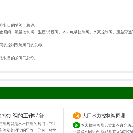
控制目的的阀门总称。
止回阀、流量控制阀、泄压/持压阀、水力电动控制阀、水泵控制阀、压差旁通
同的控制系统阀门的总称。
控制目的的阀门总称。
力控制阀的工作特征
问
大田水力控制阀原理
控制阀就是水压控制的阀门，它由
答
水力控制阀是以管道本身介质压
主阀及其附设的导管﹑导阀﹑针型
小管路不同组合,就能具有近30种功