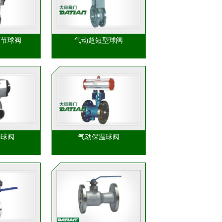
调节球阀
气动超短型球阀
料球阀
气动保温球阀