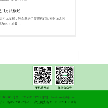
使用方法概述
 启闭无摩擦：完全解决了传统阀门因密封面之间
式结构：对装…
108666 传真：021-58109777 邮箱：business@dtjt.com
沪ICP备05023152号-1
|
沪公网安备31011502011750号