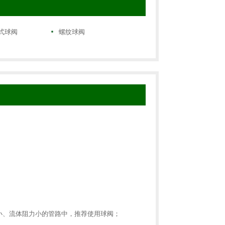
式球阀
螺纹球阀
小、流体阻力小的管路中，推荐使用球阀；