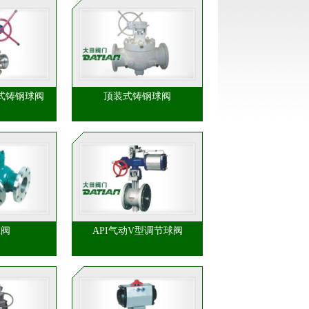
式铸钢球阀
顶装式铸钢球阀
球阀
API气动V型调节球阀