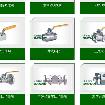
超短型球阀
电动V型球阀
信号
片式球阀
二片式球阀
三片式
式法兰球阀
三段式高压法兰球阀
高压对