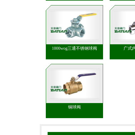
1000wog三通不锈钢球阀
广式
铜球阀