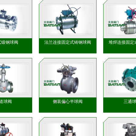
式锻钢球阀
法兰连接固定式铸钢球阀
堆焊连接固定
道球阀
侧装偏心半球阀
三通