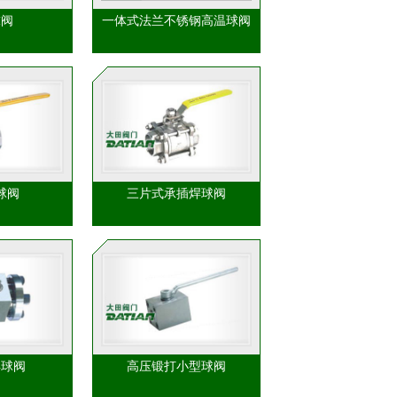
球阀
一体式法兰不锈钢高温球阀
球阀
三片式承插焊球阀
焊球阀
高压锻打小型球阀