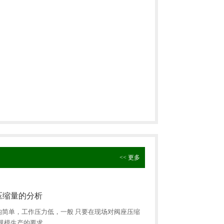
<< 更多
压缩量的分析
构简单，工作压力低，一般 只要在现场对阀座压缩
规模生产的要求，…