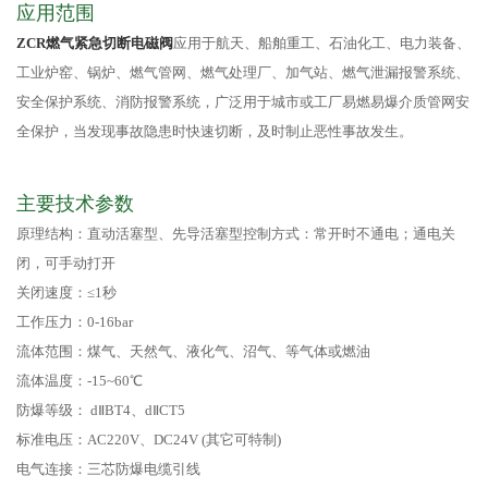
应用范围
ZCR燃气紧急切断电磁阀
应用于航天、船舶重工、石油化工、电力装备、
工业炉窑、锅炉、燃气管网、燃气处理厂、加气站、燃气泄漏报警系统、
安全保护系统、消防报警系统，广泛用于城市或工厂易燃易爆介质管网安
全保护，当发现事故隐患时快速切断，及时制止恶性事故发生。
主要技术参数
原理结构：直动活塞型、先导活塞型控制方式：常开时不通电；通电关
闭，可手动打开
关闭速度：≤1秒
工作压力：0-16bar
流体范围：煤气、天然气、液化气、沼气、等气体或燃油
流体温度：-15~60℃
防爆等级： dⅡBT4、dⅡCT5
标准电压：AC220V、DC24V (其它可特制)
电气连接：三芯防爆电缆引线