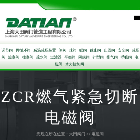
调节阀
再循环阀
减温减压装置
闸阀
球阀
蝶阀
截止阀
止回阀
安全阀
减压
阀
旋塞阀
柱塞阀
疏水阀
过滤器
平衡阀
隔膜阀
针型阀
排气阀
呼吸阀
电
磁阀
水力控制阀
ZCR燃气紧急切断
电磁阀
您现在所在位置：
大田阀门
>>
电磁阀