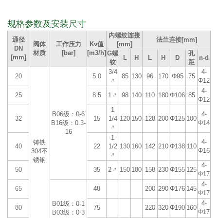
规格参数及安装尺寸
内螺纹连接
通径
法兰连接[mm]
阀体
工作压力
Kv值
[mm]
DN
材质
[bar]
[m3/h]
G螺
孔
[mm]
L
H
L
H
D
n-d
纹
距
3/4
4-
20
5.0
85
130
96
170
Φ95
75
〃
Φ12
4-
25
8.5
1〃
98
140
110
180
Φ106
85
Φ12
1
B06级：0-6
4-
32
15
1/4
120
150
128
200
Φ125
100
B16级：0.3-
Φ14
〃
16
1
4-
铸铁
40
22
1/2
130
160
142
210
Φ138
110
Φ16
304不
〃
锈钢
4-
50
35
2〃
150
180
158
230
Φ155
125
Φ17
4-
65
48
200
290
Φ176
145
Φ17
4-
B01级：0-1
80
75
220
320
Φ190
160
Φ17
B03级：0-3