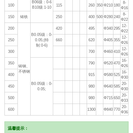
B06级：0-6
8-
100
115
260
350
Φ210
180
B10级:1-10
Φ16
8-
150
铸铁
250
400
500
Φ280
240
Φ22
12-
200
420
495
Φ340
295
Φ22
B0.05级：0-
12-
250
0.05;(特
660
620
Φ405
355
Φ26
制:0-6)
12-
300
700
Φ460
410
Φ26
16-
350
790
Φ520
470
Φ26
铸钢、
不锈钢
16-
400
915
Φ580
525
Φ30
B0.05级：0-
20-
450
980
Φ640
585
0.05;
Φ30
20-
500
980
Φ715
650
Φ33
20-
600
1300
Φ840
770
Φ36
温馨提示：