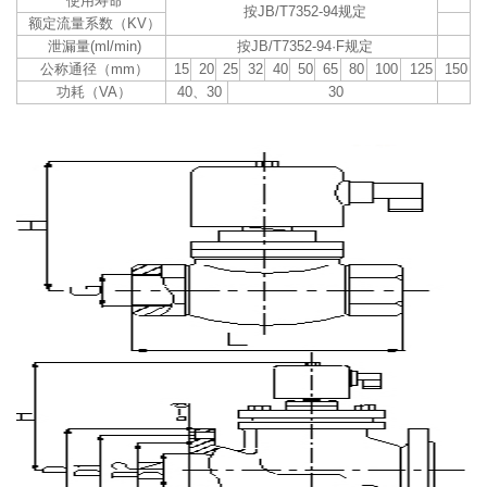
使用寿命
按JB/T7352-94规定
额定流量系数（KV）
泄漏量(ml/min)
按JB/T7352-94·F规定
公称通径（mm）
15
20
25
32
40
50
65
80
100
125
150
功耗（VA）
40、30
30