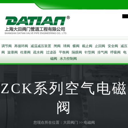
调节阀
再循环阀
减温减压装置
闸阀
球阀
蝶阀
截止阀
止回阀
安全阀
减压
阀
旋塞阀
柱塞阀
疏水阀
过滤器
平衡阀
隔膜阀
针型阀
排气阀
呼吸阀
电
磁阀
水力控制阀
ZCK系列空气电磁
阀
您现在所在位置：
大田阀门
>>
电磁阀