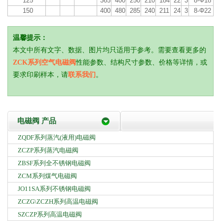
125
365
400
250
210
184
22
3
8-Φ18
150
400
480
285
240
211
24
3
8-Φ22
温馨提示：
本文中所有文字、数据、图片均只适用于参考。需要查看更多的
ZCK系列空气电磁阀
性能参数、结构尺寸参数、价格等详情，或
要求印刷样本，请
联系我们
。
电磁阀 产品
ZQDF系列蒸汽(液用)电磁阀
ZCZP系列蒸汽电磁阀
ZBSF系列全不锈钢电磁阀
ZCM系列煤气电磁阀
JO11SA系列不锈钢电磁阀
ZCZG\ZCZH系列高温电磁阀
SZCZP系列高温电磁阀