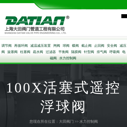
调节阀
再循环阀
减温减压装置
闸阀
球阀
蝶阀
截止阀
止回阀
安全阀
减压
阀
旋塞阀
柱塞阀
疏水阀
过滤器
平衡阀
隔膜阀
针型阀
排气阀
呼吸阀
电
磁阀
水力控制阀
100X活塞式遥控
浮球阀
您现在所在位置：
大田阀门
>>
水力控制阀