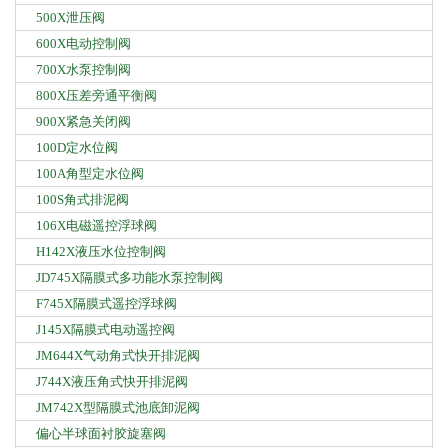
500X泄压阀
600X电动控制阀
700X水泵控制阀
800X压差旁通平衡阀
900X紧急关闭阀
100D定水位阀
100A角型定水位阀
100S角式排泥阀
106X电磁遥控浮球阀
H142X液压水位控制阀
JD745X隔膜式多功能水泵控制阀
F745X隔膜式遥控浮球阀
J145X隔膜式电动遥控阀
JM644X气动角式快开排泥阀
J744X液压角式快开排泥阀
JM742X型隔膜式池底卸泥阀
偏心半球面衬胶旋塞阀