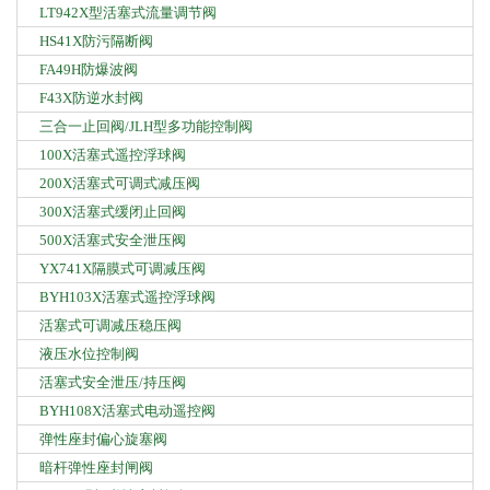
LT942X型活塞式流量调节阀
HS41X防污隔断阀
FA49H防爆波阀
F43X防逆水封阀
三合一止回阀/JLH型多功能控制阀
100X活塞式遥控浮球阀
200X活塞式可调式减压阀
300X活塞式缓闭止回阀
500X活塞式安全泄压阀
YX741X隔膜式可调减压阀
BYH103X活塞式遥控浮球阀
活塞式可调减压稳压阀
液压水位控制阀
活塞式安全泄压/持压阀
BYH108X活塞式电动遥控阀
弹性座封偏心旋塞阀
暗杆弹性座封闸阀