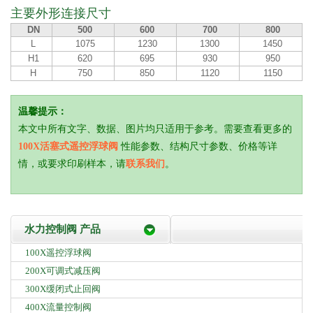
主要外形连接尺寸
DN
500
600
700
800
L
1075
1230
1300
1450
H1
620
695
930
950
H
750
850
1120
1150
温馨提示：
本文中所有文字、数据、图片均只适用于参考。需要查看更多的
100X活塞式遥控浮球阀
性能参数、结构尺寸参数、价格等详
情，或要求印刷样本，请
联系我们
。
水力控制阀 产品
100X遥控浮球阀
200X可调式减压阀
300X缓闭式止回阀
400X流量控制阀