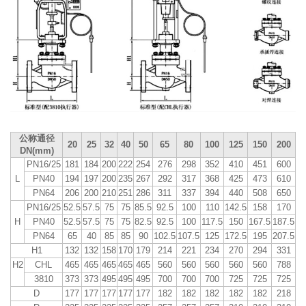
公称通径
20
25
32
40
50
65
80
100
125
150
200
DN(mm)
PN16/25
181
184
200
222
254
276
298
352
410
451
600
L
PN40
194
197
200
235
267
292
317
368
425
473
610
PN64
206
200
210
251
286
311
337
394
440
508
650
PN16/25
52.5
57.5
75
75
85.5
92.5
100
110
142.5
158
170
H
PN40
52.5
57.5
75
75
82.5
92.5
100
117.5
150
167.5
187.5
PN64
65
40
85
85
90
102.5
107.5
125
172.5
195
207.5
H1
132
132
158
170
179
214
221
234
270
294
331
H2
CHL
465
465
465
465
465
560
560
560
560
560
788
3810
373
373
495
495
495
700
700
700
725
725
725
D
177
177
177
177
177
182
182
182
182
182
218