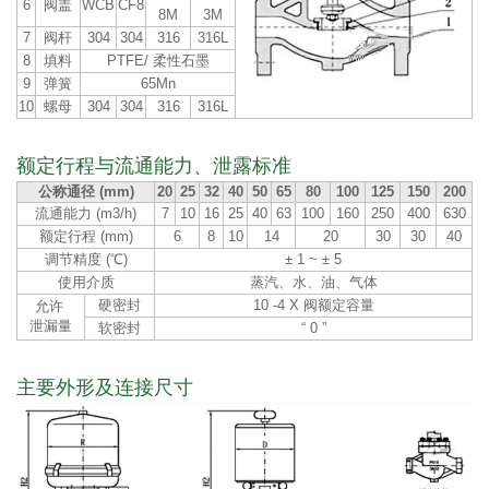
6
阀盖
WCB
CF8
8M
3M
7
阀杆
304
304
316
316L
8
填料
PTFE/ 柔性石墨
9
弹簧
65Mn
10
螺母
304
304
316
316L
额定行程与流通能力、泄露标准
公称通径 (mm)
20
25
32
40
50
65
80
100
125
150
200
流通能力 (m3/h)
7
10
16
25
40
63
100
160
250
400
630
额定行程 (mm)
6
8
10
14
20
30
30
40
调节精度 (℃)
± 1 ~ ± 5
使用介质
蒸汽、水、油、气体
硬密封
10 -4 X 阀额定容量
允许
泄漏量
软密封
“ 0 ”
主要外形及连接尺寸