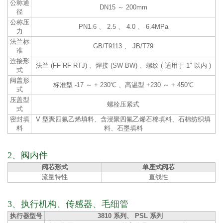
公称通
DN15 ～ 200mm
径
公称压
PN1.6 、 2.5 、 4.0 、 6.4MPa
力
法兰标
GB/T9113 、 JB/T79
准
连接形
法兰 (FF RF RTJ) 、焊接 (SW BW) 、螺纹 ( 适用于 1″ 以内 )
式
阀盖形
标准型 -17 ～ + 230℃ 、高温型 +230 ～ + 450℃
式
压盖型
螺栓压紧式
式
密封填
V 型聚四氟乙烯填料、含浸聚四氟乙烯石棉填料、石棉纺织填
料
料、石墨填料
2、阀内件
阀芯形式
单座式阀芯
流量特性
直线性
3、执行机构、传感器、毛细管
执行器型号
3810 系列、 PSL 系列