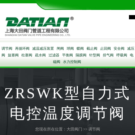
调节阀
再循环阀
减温减压装置
闸阀
球阀
蝶阀
截止阀
止回阀
安全阀
减压
阀
旋塞阀
柱塞阀
疏水阀
过滤器
平衡阀
隔膜阀
针型阀
排气阀
呼吸阀
电
磁阀
水力控制阀
ZRSWK型自力式
电控温度调节阀
您现在所在位置：
大田阀门
>>
调节阀