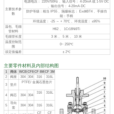
电源电压： 220V/50Hz 、输入信号： 4-20mA 或 1-5V·DC
、输出信号： 4-20mA·DC
主要技术参
防护等级：相当 IP55 、隔爆标志： ExdⅡBT4 、手操功
数
能：手柄
环境温度： -25 ～ + 70℃ 、环境湿度： ≤95%
温包、毛细
H62 、 1Cr18Ni9Ti
管材料
毛细管长度
3 米 、 5 米 、 10 米
温度控制范
0~ 250℃
围
设定值偏差
± 2℃
主要零件材料及内部结构图
1
阀体
WCB
CF8
CF 8M
CF 3M
2
阀座
304
304
316
316L
PTFE/ 金属石墨垫片
3
垫片
316
316L
4
阀芯
304
304
导向
5
304
304
316
316L
套
CF
CF