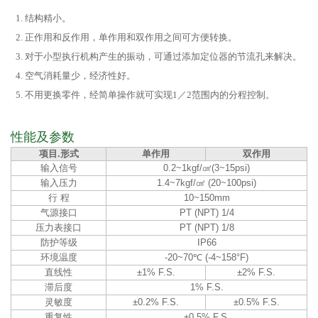
结构精小。
正作用和反作用，单作用和双作用之间可方便转换。
对于小型执行机构产生的振动，可通过添加定位器的节流孔来解决。
空气消耗量少，经济性好。
不用更换零件，经简单操作就可实现1／2范围内的分程控制。
性能及参数
项目.形式
单作用
双作用
输入信号
0.2~1kgf/㎠(3~15psi)
输入压力
1.4~7kgf/㎠ (20~100psi)
行 程
10~150mm
气源接口
PT (NPT) 1/4
压力表接口
PT (NPT) 1/8
防护等级
IP66
环境温度
-20~70℃ (-4~158°F)
直线性
±1% F.S.
±2% F.S.
滞后度
1% F.S.
灵敏度
±0.2% F.S.
±0.5% F.S.
重复性
±0.5% F.S.