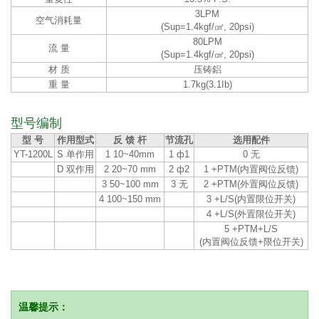
3LPM
空气消耗量
(Sup=1.4kgf/㎠, 20psi)
80LPM
流 量
(Sup=1.4kgf/㎠, 20psi)
材 质
压铸鋁
重 量
1.7kg(3.1Ib)
型号编制
型 号
作用型式
反 馈 杆
节流孔
选用配件
YT-1200L
S 单作用
1 10~40mm
1 ф1
0 无
D 双作用
2 20~70 mm
2 ф2
1 +PTM(内置阀位反馈)
3 50~100 mm
3 无
2 +PTM(外置阀位反馈)
4 100~150 mm
3 +L/S(内置限位开关)
4 +L/S(外置限位开关)
5 +PTM+L/S
(内置阀位反馈+限位开关)
温馨提示：