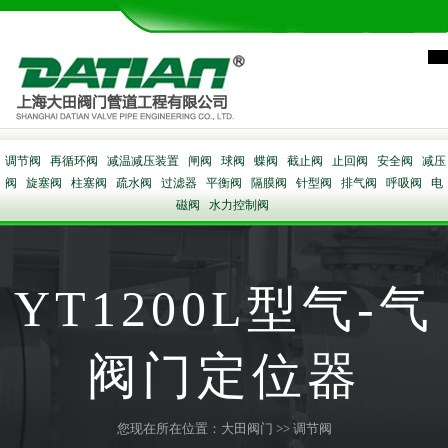
调节阀
再循环阀
减温减压装置
闸阀
球阀
蝶阀
截止阀
止回阀
安全阀
减压
阀
旋塞阀
柱塞阀
疏水阀
过滤器
平衡阀
隔膜阀
针型阀
排气阀
呼吸阀
电
磁阀
水力控制阀
YT1200L型气-气
阀门定位器
您现在所在位置：
大田阀门
>>
调节阀