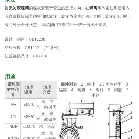
衬夹衬胶蝶阀
的蝶板安装于管道的直径方向。在
蝶阀
阀体圆柱形通道内，
圆盘形蝶板绕着阀杆轴线旋转，旋转角度为0°~90°之间，旋转到90°时，
阀门处于全开状态。 本类阀门在管道中一般应当水平安装。
设计与制造：GB12238
结构长度：GB12221（20系列）
法兰连接尺寸：GB4216
用途
密封圈
部件列表：
1．阀体 2．阀体衬里 3．
适用
适用
材料代
隔膜 4．阀瓣 5．阀杆 6．阀盖 7、
温度
介质
号
手轮
水、空
NR
≤85℃
气、酸碱类
水、煤
CR
≤85℃
气、酸碱类
NBR
≤100℃
水、油品
水、蒸
EPDM
≤120℃
汽、一般酸