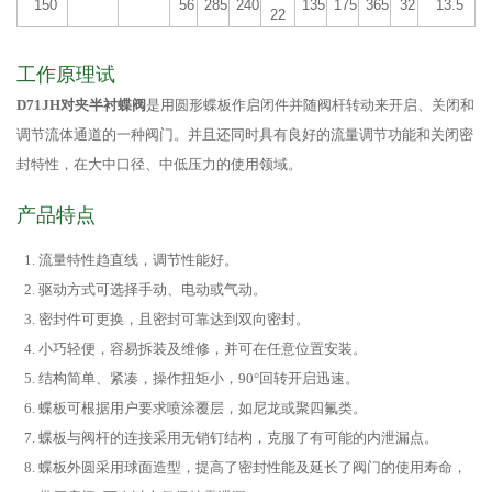
150
56
285
240
135
175
365
32
13.5
22
工作原理试
D71JH对夹半衬蝶阀
是用圆形蝶板作启闭件并随阀杆转动来开启、关闭和
调节流体通道的一种阀门。并且还同时具有良好的流量调节功能和关闭密
封特性，在大中口径、中低压力的使用领域。
产品特点
流量特性趋直线，调节性能好。
驱动方式可选择手动、电动或气动。
密封件可更换，且密封可靠达到双向密封。
小巧轻便，容易拆装及维修，并可在任意位置安装。
结构简单、紧凑，操作扭矩小，90°回转开启迅速。
蝶板可根据用户要求喷涂覆层，如尼龙或聚四氟类。
蝶板与阀杆的连接采用无销钉结构，克服了有可能的内泄漏点。
蝶板外圆采用球面造型，提高了密封性能及延长了阀门的使用寿命，