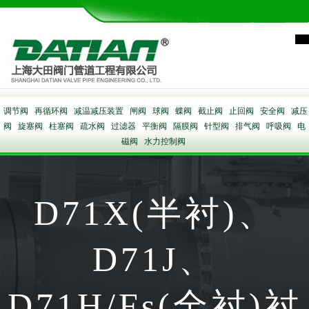
调节阀
再循环阀
减温减压装置
闸阀
球阀
蝶阀
截止阀
止回阀
安全阀
减压
阀
旋塞阀
柱塞阀
疏水阀
过滤器
平衡阀
隔膜阀
针型阀
排气阀
呼吸阀
电
磁阀
水力控制阀
D71X(半衬)、
D71J、
D71H/Fs(全衬)衬