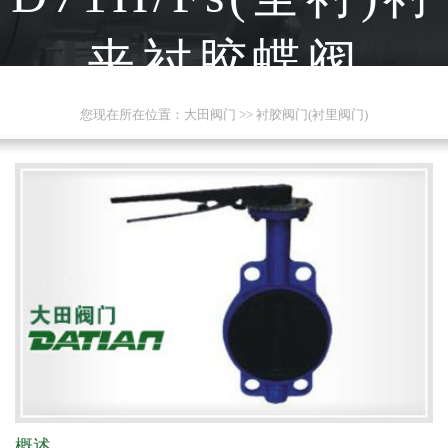
夹衬胶蝶阀
您现在所在位置：
大田阀门
>>
衬胶阀门(衬里阀门)
概述