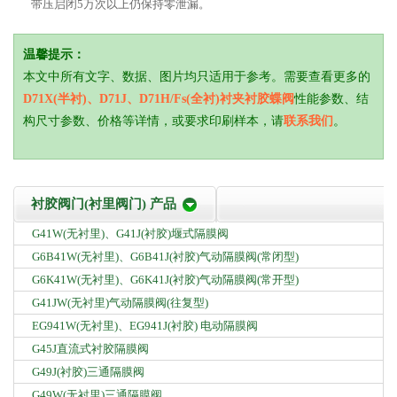
带压启闭5万次以上仍保持零泄漏。
温馨提示：
本文中所有文字、数据、图片均只适用于参考。需要查看更多的
D71X(半衬)、D71J、D71H/Fs(全衬)衬夹衬胶蝶阀
性能参数、结
构尺寸参数、价格等详情，或要求印刷样本，请
联系我们
。
衬胶阀门(衬里阀门) 产品
G41W(无衬里)、G41J(衬胶)堰式隔膜阀
G6B41W(无衬里)、G6B41J(衬胶)气动隔膜阀(常闭型)
G6K41W(无衬里)、G6K41J(衬胶)气动隔膜阀(常开型)
G41JW(无衬里)气动隔膜阀(往复型)
EG941W(无衬里)、EG941J(衬胶) 电动隔膜阀
G45J直流式衬胶隔膜阀
G49J(衬胶)三通隔膜阀
G49W(无衬里)三通隔膜阀