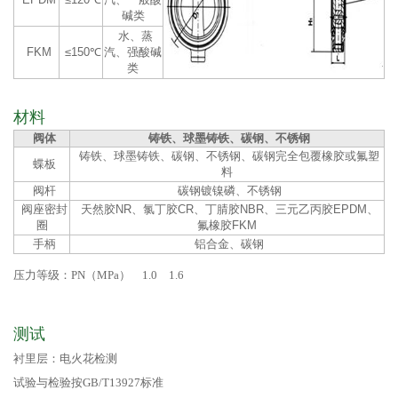
碱类
水、蒸
FKM
≤150℃
汽、强酸碱
类
材料
阀体
铸铁、球墨铸铁、碳钢、不锈钢
铸铁、球墨铸铁、碳钢、不锈钢、碳钢完全包覆橡胶或氟塑
蝶板
料
阀杆
碳钢镀镍磷、不锈钢
阀座密封
天然胶NR、氯丁胶CR、丁腈胶NBR、三元乙丙胶EPDM、
圈
氟橡胶FKM
手柄
铝合金、碳钢
压力等级：PN（MPa） 1.0 1.6
测试
衬里层：电火花检测
试验与检验按GB/T13927标准