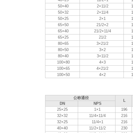
50×40
2×11/2
50×32
2×11/4
50×25
2×1
65×50
21/2×2
65×40
21/2×11/4
65×25
21/2
80×65
3×21/2
80×50
3×2
80×40
3×11/2
100×80
4×3
100×65
4×21/2
100×50
4×2
公称通径
L
DN
NPS
25×25
1×1
196
32×32
11/4×11/4
216
32×25
11/4×1
216
40×40
11/2×11/2
230