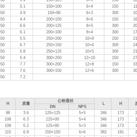
150
5.1
150×100
6×4
150
11
150
4.9
150×80
6×3
300
10
150
4.4
200×150
8×6
150
16
150
6.6
200×125
8×5
300
20
150
6.1
200×100
8×4
300
17
150
5.5
250×200
10×8
150
21
150
6.7
250×150
10×6
300
24
150
5.8
250×125
10×5
300
21
150
5.4
300×250
12×10
150
27
150
7.7
300×200
12×8
150
33
150
7.6
300×150
12×6
300
30
150
7.2
公称通径
H
质量
L
H
DN
NPS
98
3.6
125×125
5×5
346
173
2
108
6.3
125×00
5×4
346
173
1
108
5.2
125×80
5×3
346
173
1
115
6.9
150×150
6×6
382
191
2