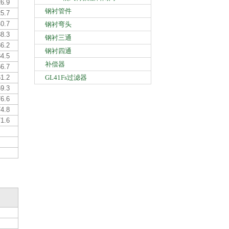
6.9
钢衬管件
5.7
0.7
钢衬弯头
8.3
钢衬三通
6.2
钢衬四通
4.5
补偿器
6.7
1.2
GL41Fs过滤器
9.3
6.6
4.8
1.6