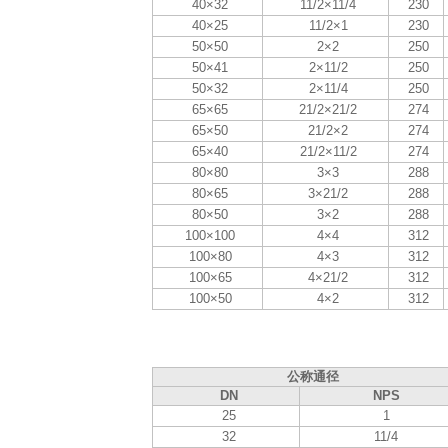
40×32
11/2×11/4
230
40×25
11/2×1
230
50×50
2×2
250
50×41
2×11/2
250
50×32
2×11/4
250
65×65
21/2×21/2
274
65×50
21/2×2
274
65×40
21/2×11/2
274
80×80
3×3
288
80×65
3×21/2
288
80×50
3×2
288
100×100
4×4
312
100×80
4×3
312
100×65
4×21/2
312
100×50
4×2
312
公称通径
DN
NPS
25
1
32
11/4