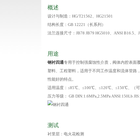
概述
设计与制造：HG/T21562、HG21501
结构长度：GB 12221（长系列）
法兰连接尺寸：JB78 JB79 HG5010、ANSI B16.5、JI
用途
钢衬四通
专用于控制强腐蚀性介质，阀体内腔表面
塑料、工程塑料，适用于不同工作温度和流体管路
性能好的特点。
适用温度：≤85℃、≤100℃、≤120℃、≤150℃、
压力等级： GB DIN:1.6MPa,2.5MPa ANSI:150Lb JIS
测试
衬里层：电火花检测