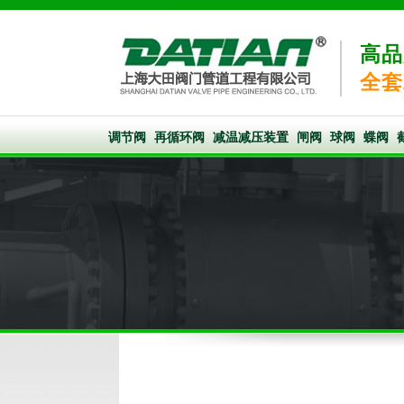
高品
全套
调节阀
再循环阀
减温减压装置
闸阀
球阀
蝶阀