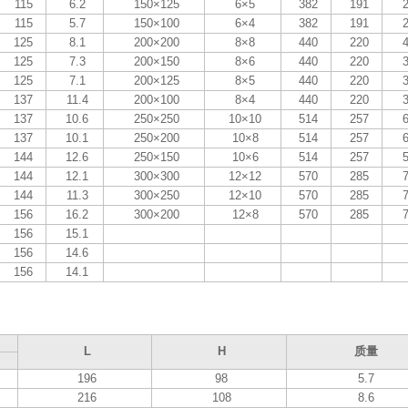
115
6.2
150×125
6×5
382
191
2
115
5.7
150×100
6×4
382
191
2
125
8.1
200×200
8×8
440
220
4
125
7.3
200×150
8×6
440
220
3
125
7.1
200×125
8×5
440
220
3
137
11.4
200×100
8×4
440
220
3
137
10.6
250×250
10×10
514
257
6
137
10.1
250×200
10×8
514
257
6
144
12.6
250×150
10×6
514
257
5
144
12.1
300×300
12×12
570
285
7
144
11.3
300×250
12×10
570
285
7
156
16.2
300×200
12×8
570
285
7
156
15.1
156
14.6
156
14.1
L
H
质量
196
98
5.7
216
108
8.6