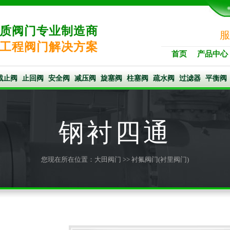
质阀门专业制造商
服
工程阀门解决方案
首页
产品中心
截止阀
止回阀
安全阀
减压阀
旋塞阀
柱塞阀
疏水阀
过滤器
平衡阀
钢衬四通
您现在所在位置：
大田阀门
>>
衬氟阀门(衬里阀门)