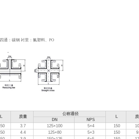
四通：碳钢 衬里：氟塑料、PO
公称通径
L
质量
L
质
DN
NPS
150
3.7
125×100
5×4
150
10
150
4.4
125×80
5×3
150
9
150
3.9
150×125
6×5
150
12