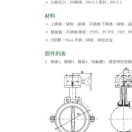
公称压力：PN阀体：PN×1.5 密封：PN×1.1
材料
上阀体：铸铁、碳钢、不锈钢 下阀体：铸铁、碳
蝶板轴：不锈钢 阀座：PTFE、PCTFE、FEP、P
O型圈：Viton 手柄：铸铁、铸铝合金
部件列表
1、阀体2、蝶圈3、蝶板4、四氟圈5、碟形弹性垫圈