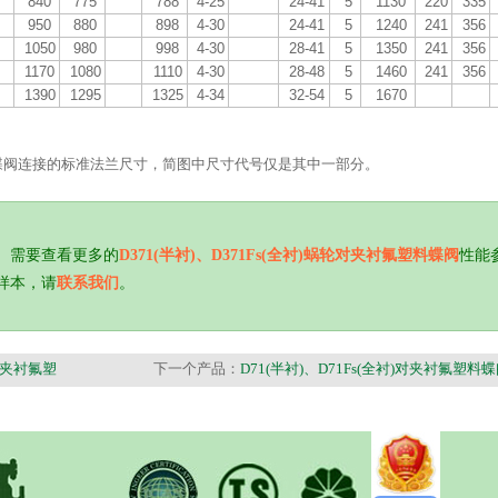
840
775
788
4-25
24-41
5
1130
220
335
950
880
898
4-30
24-41
5
1240
241
356
1050
980
998
4-30
28-41
5
1350
241
356
1170
1080
1110
4-30
28-48
5
1460
241
356
1390
1295
1325
4-34
32-54
5
1670
蝶阀连接的标准法兰尺寸，简图中尺寸代号仅是其中一部分。
。需要查看更多的
D371(半衬)、D371Fs(全衬)蜗轮对夹衬氟塑料蝶阀
性能
样本，请
联系我们
。
轮对夹衬氟塑
下一个产品：
D71(半衬)、D71Fs(全衬)对夹衬氟塑料