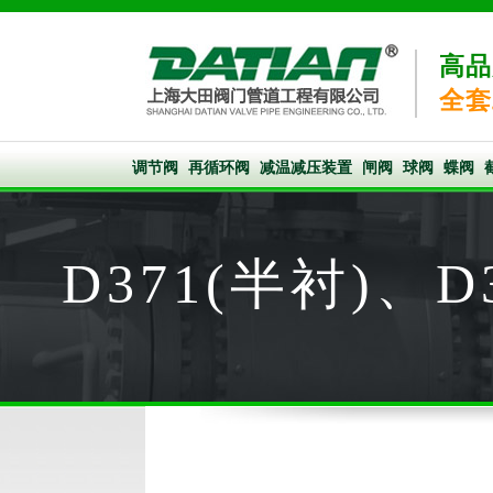
高品
全套
调节阀
再循环阀
减温减压装置
闸阀
球阀
蝶阀
D371(半衬)、