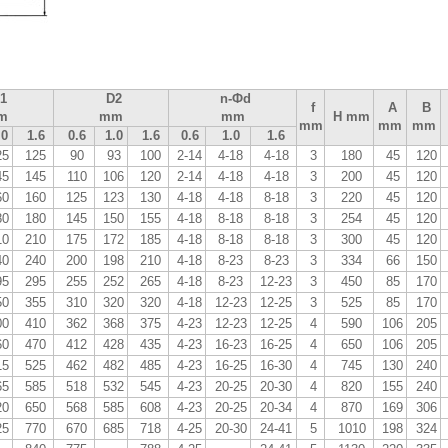
1
D2
n-Фd
f
A
B
m
mm
mm
H mm
mm
mm
mm
.0
1.6
0.6
1.0
1.6
0.6
1.0
1.6
25
125
90
93
100
2-14
4-18
4-18
3
180
45
120
45
145
110
106
120
2-14
4-18
4-18
3
200
45
120
60
160
125
123
130
4-18
4-18
8-18
3
220
45
120
80
180
145
150
155
4-18
8-18
8-18
3
254
45
120
10
210
175
172
185
4-18
8-18
8-18
3
300
45
120
40
240
200
198
210
4-18
8-23
8-23
3
334
66
150
95
295
255
252
265
4-18
8-23
12-23
3
450
85
170
50
355
310
320
320
4-18
12-23
12-25
3
525
85
170
00
410
362
368
375
4-23
12-23
12-25
4
590
106
205
60
470
412
428
435
4-23
16-23
16-25
4
650
106
205
15
525
462
482
485
4-23
16-25
16-30
4
745
130
240
65
585
518
532
545
4-23
20-25
20-30
4
820
155
240
20
650
568
585
608
4-23
20-25
20-34
4
870
169
306
25
770
670
685
718
4-25
20-30
24-41
5
1010
198
324