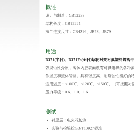
概述
设计与制造：GB12238
结构长度：GB12221
法兰连接尺寸：GB4216、JB78、JB79
用途
D371(半衬)、D371Fs(全衬)蜗轮对夹衬氟塑料蝶阀
强腐蚀性介质，阀体内腔表面覆有可供选择的各种
作温度和流体管路。具有强度高、耐腐蚀性能好的
适用温度：≤100℃、≤120℃、≤150℃、（可按照
压力等级：0.6、1.0、1.6
测试
衬里层：电火花检测
实验与检验按GB/T13927标准