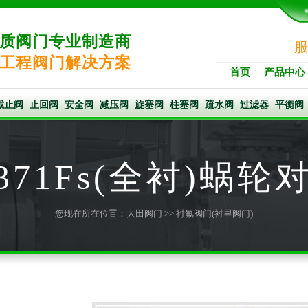
质阀门专业制造商
服
工程阀门解决方案
首页
产品中心
截止阀
止回阀
安全阀
减压阀
旋塞阀
柱塞阀
疏水阀
过滤器
平衡阀
D371Fs(全衬)
您现在所在位置：
大田阀门
>>
衬氟阀门(衬里阀门)