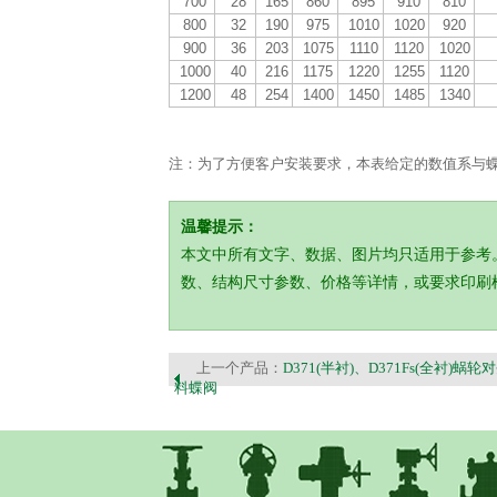
700
28
165
860
895
910
810
800
32
190
975
1010
1020
920
900
36
203
1075
1110
1120
1020
1000
40
216
1175
1220
1255
1120
1200
48
254
1400
1450
1485
1340
注：为了方便客户安装要求，本表给定的数值系与
温馨提示：
本文中所有文字、数据、图片均只适用于参考
数、结构尺寸参数、价格等详情，或要求印刷
上一个产品：
D371(半衬)、D371Fs(全衬)蜗
料蝶阀