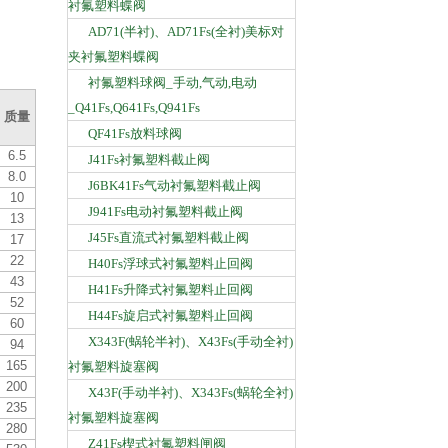
衬氟塑料蝶阀
AD71(半衬)、AD71Fs(全衬)美标对
夹衬氟塑料蝶阀
衬氟塑料球阀_手动,气动,电动
_Q41Fs,Q641Fs,Q941Fs
质量
QF41Fs放料球阀
6.5
J41Fs衬氟塑料截止阀
8.0
J6BK41Fs气动衬氟塑料截止阀
10
J941Fs电动衬氟塑料截止阀
13
J45Fs直流式衬氟塑料截止阀
17
22
H40Fs浮球式衬氟塑料止回阀
43
H41Fs升降式衬氟塑料止回阀
52
H44Fs旋启式衬氟塑料止回阀
60
X343F(蜗轮半衬)、X43Fs(手动全衬)
94
165
衬氟塑料旋塞阀
200
X43F(手动半衬)、X343Fs(蜗轮全衬)
235
衬氟塑料旋塞阀
280
Z41Fs楔式衬氟塑料闸阀