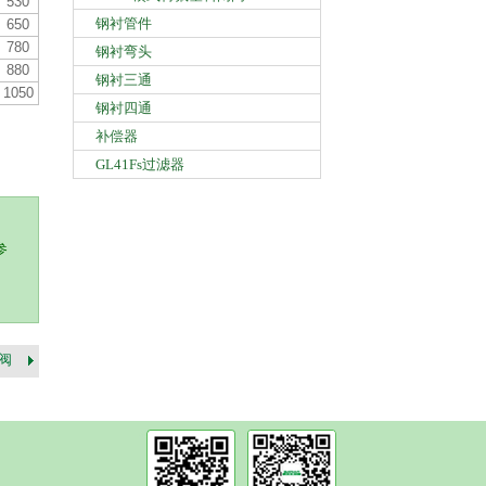
530
钢衬管件
650
780
钢衬弯头
880
钢衬三通
1050
钢衬四通
补偿器
GL41Fs过滤器
参
蝶阀