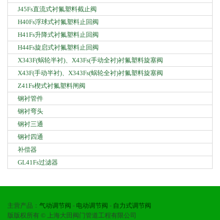
J45Fs直流式衬氟塑料截止阀
H40Fs浮球式衬氟塑料止回阀
H41Fs升降式衬氟塑料止回阀
H44Fs旋启式衬氟塑料止回阀
X343F(蜗轮半衬)、X43Fs(手动全衬)衬氟塑料旋塞阀
X43F(手动半衬)、X343Fs(蜗轮全衬)衬氟塑料旋塞阀
Z41Fs楔式衬氟塑料闸阀
钢衬管件
钢衬弯头
钢衬三通
钢衬四通
补偿器
GL41Fs过滤器
主营产品：
气动调节阀
-
电动调节阀
-
自力式调节阀
版版权所有 © 上海大田阀门管道工程有限公司