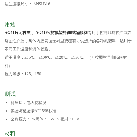
法兰连接尺寸： ANSI B16.1
用途
AG41F(无衬里)、AG41Fs(衬氟塑料)堰式隔膜阀
专用于控制非腐蚀性或强
腐蚀性介质，阀体内腔表面无衬里或覆有可供选择的各种氟塑料，适用于
不同工作温度和流体管路。
适用温度：≤85℃、≤100℃、≤120℃、≤150℃、（可按照衬里和隔膜材
料）
压力等级：125、150
测试
衬里层：电火花检测
实验与检验按APL598标准
公称压力：PN阀体：Lb×1.5 密封：Lb×1.1
材料