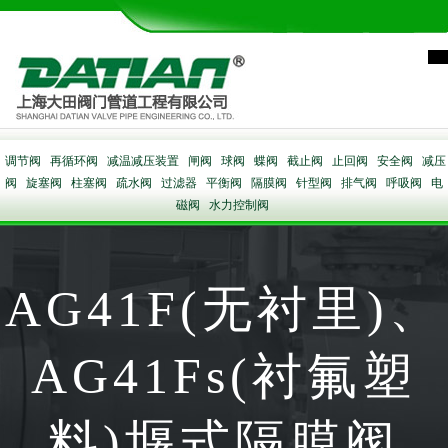
调节阀
再循环阀
减温减压装置
闸阀
球阀
蝶阀
截止阀
止回阀
安全阀
减压
阀
旋塞阀
柱塞阀
疏水阀
过滤器
平衡阀
隔膜阀
针型阀
排气阀
呼吸阀
电
磁阀
水力控制阀
AG41F(无衬里)、
AG41Fs(衬氟塑
料)堰式隔膜阀