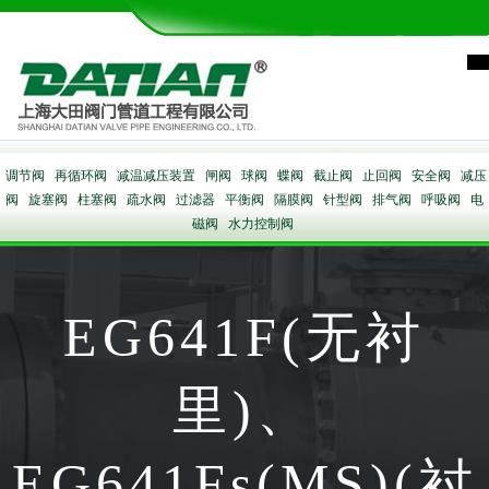
调节阀
再循环阀
减温减压装置
闸阀
球阀
蝶阀
截止阀
止回阀
安全阀
减压
阀
旋塞阀
柱塞阀
疏水阀
过滤器
平衡阀
隔膜阀
针型阀
排气阀
呼吸阀
电
磁阀
水力控制阀
EG641F(无衬
里)、
EG641Fs(MS)(衬