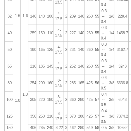
13.5
0.4
0.3
4-
1.6
1.6
32
146
140
100
2
209
140
260
55
～
1/8
229.4
17.5
0.4
0.3
4-
40
259
150
110
2
227
140
260
55
～
1/4
1458.7
17.5
0.4
0.3
4-
50
190
165
125
2
231
140
260
55
～
1/4
3162.7
17.5
0.4
0.3
4-
65
216
185
145
2
252
140
260
55
～
1/4
3243
17.5
0.4
0.4
8-
80
254
200
160
2
285
165
425
56
～
3/8
6636.8
17.5
0.5
1.0
0.4
8-
100
305
220
180
2
360
280
425
57
～
3/8
6948
1.0
17.5
0.5
0.4
8-
125
356
250
210
3
370
280
425
57
～
3/8
7374.2
17.5
0.5
150
406
285
240
8-22
3
462
280
549
58
0.5
3/8
10652