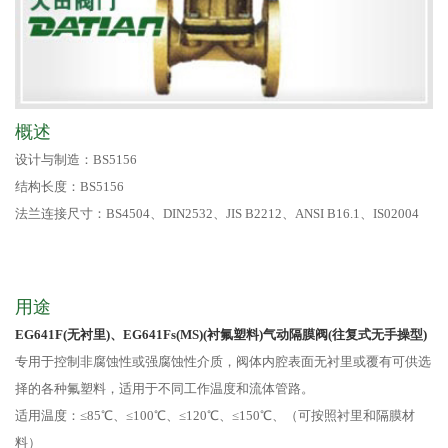
概述
设计与制造：BS5156
结构长度：BS5156
法兰连接尺寸：BS4504、DIN2532、JIS B2212、ANSI B16.1、IS02004
用途
EG641F(无衬里)、EG641Fs(MS)(衬氟塑料)气动隔膜阀(往复式无手操型)
专用于控制非腐蚀性或强腐蚀性介质，阀体内腔表面无衬里或覆有可供选
择的各种氟塑料，适用于不同工作温度和流体管路。
适用温度：≤85℃、≤100℃、≤120℃、≤150℃、（可按照衬里和隔膜材
料）