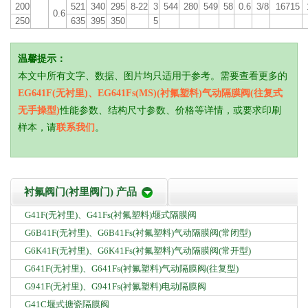
200
521
340
295
8-22
3
544
280
549
58
0.6
3/8
16715
0.6
250
635
395
350
5
温馨提示：
本文中所有文字、数据、图片均只适用于参考。需要查看更多的
EG641F(无衬里)、EG641Fs(MS)(衬氟塑料)气动隔膜阀(往复式
无手操型)
性能参数、结构尺寸参数、价格等详情，或要求印刷
样本，请
联系我们
。
衬氟阀门(衬里阀门) 产品
G41F(无衬里)、G41Fs(衬氟塑料)堰式隔膜阀
G6B41F(无衬里)、G6B41Fs(衬氟塑料)气动隔膜阀(常闭型)
G6K41F(无衬里)、G6K41Fs(衬氟塑料)气动隔膜阀(常开型)
G641F(无衬里)、G641Fs(衬氟塑料)气动隔膜阀(往复型)
G941F(无衬里)、G941Fs(衬氟塑料)电动隔膜阀
G41C堰式搪瓷隔膜阀