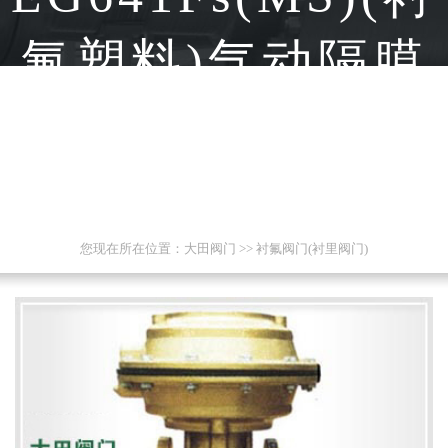
氟塑料)气动隔膜
阀(往复式无手操
型)
您现在所在位置：
大田阀门
>>
衬氟阀门(衬里阀门)