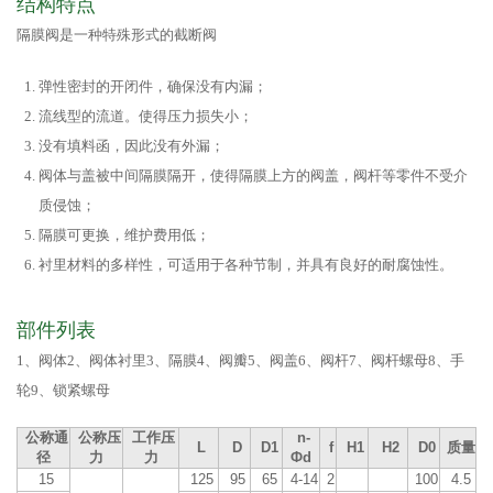
结构特点
隔膜阀是一种特殊形式的截断阀
弹性密封的开闭件，确保没有内漏；
流线型的流道。使得压力损失小；
没有填料函，因此没有外漏；
阀体与盖被中间隔膜隔开，使得隔膜上方的阀盖，阀杆等零件不受介
质侵蚀；
隔膜可更换，维护费用低；
衬里材料的多样性，可适用于各种节制，并具有良好的耐腐蚀性。
部件列表
1、阀体2、阀体衬里3、隔膜4、阀瓣5、阀盖6、阀杆7、阀杆螺母8、手
轮9、锁紧螺母
公称通
公称压
工作压
n-
L
D
D1
f
H1
H2
D0
质量
径
力
力
Фd
15
125
95
65
4-14
2
100
4.5