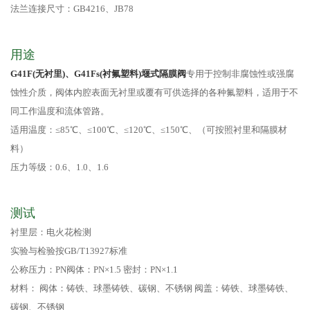
法兰连接尺寸：GB4216、JB78
用途
G41F(无衬里)、G41Fs(衬氟塑料)堰式隔膜阀
专用于控制非腐蚀性或强腐
蚀性介质，阀体内腔表面无衬里或覆有可供选择的各种氟塑料，适用于不
同工作温度和流体管路。
适用温度：≤85℃、≤100℃、≤120℃、≤150℃、（可按照衬里和隔膜材
料）
压力等级：0.6、1.0、1.6
测试
衬里层：电火花检测
实验与检验按GB/T13927标准
公称压力：PN阀体：PN×1.5 密封：PN×1.1
材料： 阀体：铸铁、球墨铸铁、碳钢、不锈钢 阀盖：铸铁、球墨铸铁、
碳钢、不锈钢