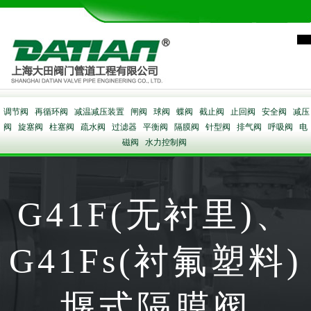
调节阀
再循环阀
减温减压装置
闸阀
球阀
蝶阀
截止阀
止回阀
安全阀
减压
阀
旋塞阀
柱塞阀
疏水阀
过滤器
平衡阀
隔膜阀
针型阀
排气阀
呼吸阀
电
磁阀
水力控制阀
G41F(无衬里)、
G41Fs(衬氟塑料)
堰式隔膜阀