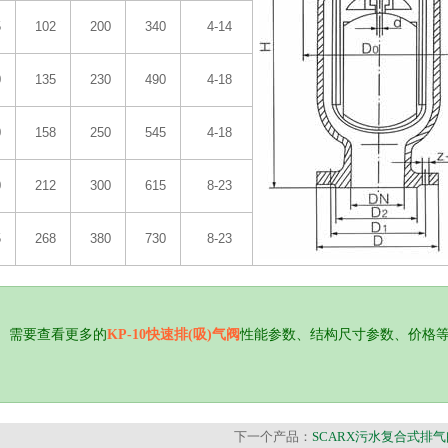
5
102
200
340
4-14
0
135
230
490
4-18
0
158
250
545
4-18
0
212
300
615
8-23
5
268
380
730
8-23
。需要查看更多的
KP-10快速排(吸)气阀
性能参数、结构尺寸参数、价格
下一个产品：
SCARX污水复合式排气