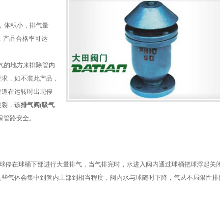
，体积小，排气量
，产品合格率可达
气的地方来排除管内
要求，如不装此产品，
管道在运转时出现停
破裂，该
排气阀(吸气
保管路安全。
浮球停在球桶下部进行大量排气，当气排完时，水进入阀内通过球桶把球浮起关
这些气体会集中到管内上部到相当程度，阀内水与球随时下降，气从不局限性排