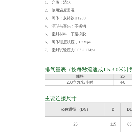
1、 介质：清水
2、 使用温度常温
3、 阀体：灰铸铁HT200
4、 浮球与塞头：不锈钢
5、 密封材料，丁腈橡胶
6、 阀体强度试压，1.5Mpa
7、 密封试验压力0.05-1.1Mpa
排气量表（按每秒流速成1.5-3.0米计
规格
25
200立方米/小时
4-8
主要连接尺寸
公称通径 （DN）
D
D1
25
115
85