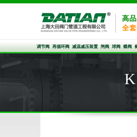
高品
全套
调节阀
再循环阀
减温减压装置
闸阀
球阀
蝶阀
K