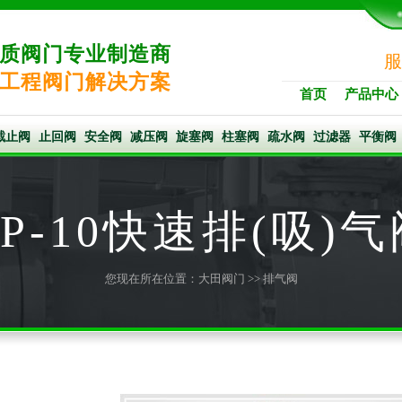
质阀门专业制造商
服
工程阀门解决方案
首页
产品中心
截止阀
止回阀
安全阀
减压阀
旋塞阀
柱塞阀
疏水阀
过滤器
平衡阀
P-10快速排(吸)
您现在所在位置：
大田阀门
>>
排气阀