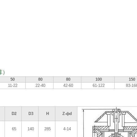
算）
50
80
80
100
150
11-22
22-40
42-60
61-122
83-16
D2
D3
H
Z-фd
65
140
285
4-14