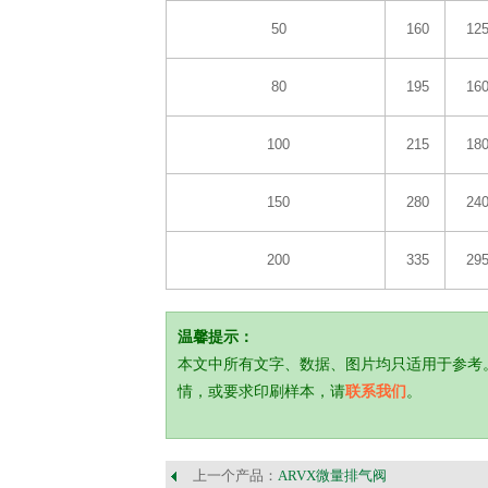
50
160
12
80
195
16
100
215
18
150
280
24
200
335
29
温馨提示：
本文中所有文字、数据、图片均只适用于参考
情，或要求印刷样本，请
联系我们
。
上一个产品：
ARVX微量排气阀