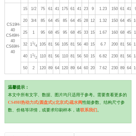
15
1/2
75
61
41
175
61
41
23
9
1.23
150
61
41
20
3/4
85
64
45
85
64
45
28
12
1.32
150
64
45
1
CS19H-
40
25
1
95
68
45
95
68
45
33
15
1.67
160
68
45
1
CS49H-
40
1
32
105
81
56
105
81
56
40
15
6.7
200
81
56
1
1
/
4
CS69H-
40
1
40
110
81
56
110
81
56
50
15
6.82
230
81
56
1
1
/
2
50
2
120
89
64
120
89
64
60
20
7.62
230
89
64
1
温馨提示：
本文中所有文字、数据、图片均只适用于参考。需要查看更多的
CS49H热动力式(圆盘式)(北京式)疏水阀
性能参数、结构尺寸参
数、价格等详情，或要求印刷样本，请
联系我们
。