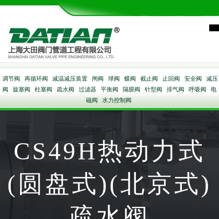
调节阀
再循环阀
减温减压装置
闸阀
球阀
蝶阀
截止阀
止回阀
安全阀
减压
阀
旋塞阀
柱塞阀
疏水阀
过滤器
平衡阀
隔膜阀
针型阀
排气阀
呼吸阀
电
磁阀
水力控制阀
CS49H热动力式
(圆盘式)(北京式)
疏水阀