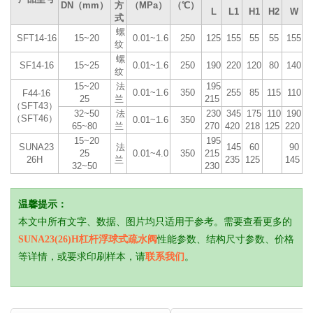
DN（mm）
方
（MPa）
（℃）
L
L1
H1
H2
W
式
螺
SFT14-16
15~20
0.01~1.6
250
125
155
55
55
155
纹
螺
SF14-16
15~25
0.01~1.6
250
190
220
120
80
140
纹
15~20
法
195
0.01~1.6
350
255
85
115
110
F44-16
25
兰
215
（SFT43）
32~50
法
230
345
175
110
190
（SFT46）
0.01~1.6
350
65~80
兰
270
420
218
125
220
15~20
195
SUNA23
法
145
60
90
25
0.01~4.0
350
215
26H
兰
235
125
145
32~50
230
温馨提示：
本文中所有文字、数据、图片均只适用于参考。需要查看更多的
SUNA23(26)H杠杆浮球式疏水阀
性能参数、结构尺寸参数、价格
等详情，或要求印刷样本，请
联系我们
。