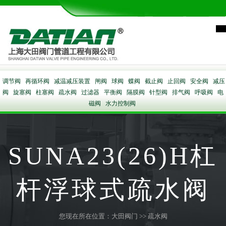
调节阀
再循环阀
减温减压装置
闸阀
球阀
蝶阀
截止阀
止回阀
安全阀
减压
阀
旋塞阀
柱塞阀
疏水阀
过滤器
平衡阀
隔膜阀
针型阀
排气阀
呼吸阀
电
磁阀
水力控制阀
SUNA23(26)H杠
杆浮球式疏水阀
您现在所在位置：
大田阀门
>>
疏水阀