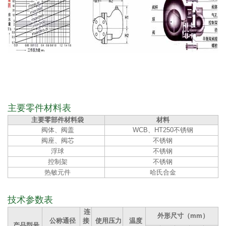
主要零件材料表
主要零部件材料袋
材料
阀体、阀盖
WCB、HT250不锈钢
阀座、阀芯
不锈钢
浮球
不锈钢
控制架
不锈钢
热敏元件
哈氏合金
技术参数表
连
外形尺寸（mm）
公称通径
接
使用压力
温度
产品型号