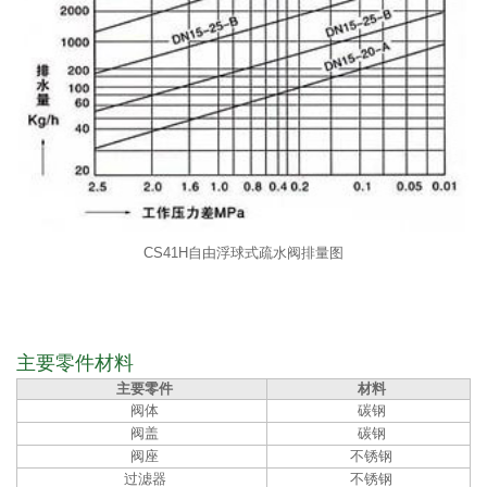
CS41H自由浮球式疏水阀排量图
主要零件材料
主要零件
材料
阀体
碳钢
阀盖
碳钢
阀座
不锈钢
过滤器
不锈钢