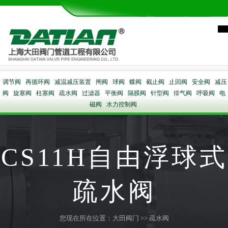
调节阀
再循环阀
减温减压装置
闸阀
球阀
蝶阀
截止阀
止回阀
安全阀
减压
阀
旋塞阀
柱塞阀
疏水阀
过滤器
平衡阀
隔膜阀
针型阀
排气阀
呼吸阀
电
磁阀
水力控制阀
CS11H自由浮球式
疏水阀
您现在所在位置：
大田阀门
>>
疏水阀