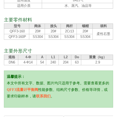
适用温度
≤425℃
适用介质
水、蒸汽、油品等
主要零件材料
型号
阀体
接头
阀杆
螺帽
填料
QFF3-160
20#
20#
2Cr13
20#
柔性石墨
QFF3-160P
SS304
SS304
SS304
SS304
主要外形尺寸
规格
4-Ф
A
L1
L2
Do
重量（kg）
DN6
4-Ф14
54
240
204
63
2.9
温馨提示：
本文中所有文字、数据、图片均只适用于参考。需要查看更多的
QFF3流量计平衡阀
性能参数、结构尺寸参数、价格等详情，或
要求印刷样本，请
联系我们
。