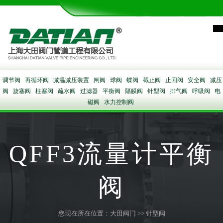
调节阀
再循环阀
减温减压装置
闸阀
球阀
蝶阀
截止阀
止回阀
安全阀
减压
阀
旋塞阀
柱塞阀
疏水阀
过滤器
平衡阀
隔膜阀
针型阀
排气阀
呼吸阀
电
磁阀
水力控制阀
QFF3流量计平衡
阀
您现在所在位置：
大田阀门
>>
针型阀