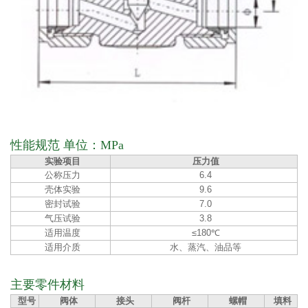
性能规范 单位：MPa
实验项目
压力值
公称压力
6.4
壳体实验
9.6
密封试验
7.0
气压试验
3.8
适用温度
≤180℃
适用介质
水、蒸汽、油品等
主要零件材料
型号
阀体
接头
阀杆
螺帽
填料