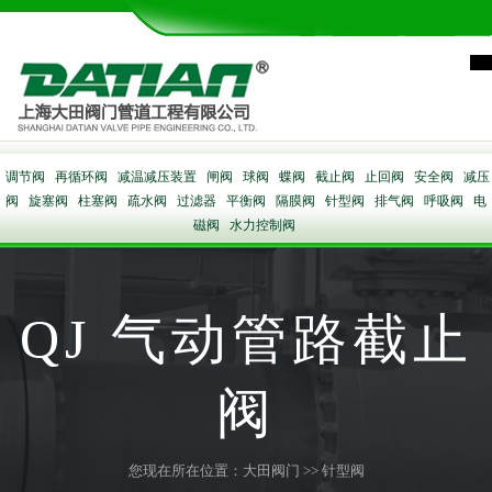
调节阀
再循环阀
减温减压装置
闸阀
球阀
蝶阀
截止阀
止回阀
安全阀
减压
阀
旋塞阀
柱塞阀
疏水阀
过滤器
平衡阀
隔膜阀
针型阀
排气阀
呼吸阀
电
磁阀
水力控制阀
QJ 气动管路截止
阀
您现在所在位置：
大田阀门
>>
针型阀