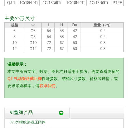
QJ-1
1Cr18Ni9Ti
1Cr18Ni9Ti
1Cr18Ni9Ti
1Cr18Ni9Ti
PTFE
主要外形尺寸
规格
Ф
L
H
Do
重量（kg）
6
Ф6
54
58
42
0.2
8
Ф8
54
58
42
0.2
10
Ф10
72
67
50
0.3
12
Ф12
72
67
50
0.3
温馨提示：
本文中所有文字、数据、图片均只适用于参考。需要查看更多的
QJ 气动管路截止阀
性能参数、结构尺寸参数、价格等详情，或
要求印刷样本，请
联系我们
。
针型阀 产品
J23外螺纹热锻压阀体