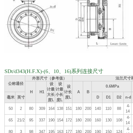
SDt/d343(H.F.X)-(6、10、16)系列连接尺寸
外形尺寸（参考值）
法兰尺寸
公称通径
设
设
0.6MPa
设
计最
计最
H
H1
计长
A
B
大长
小长
毫米
英寸
度L
D
D1
D2
n-d
度L
度L
4-
50
2
80
309
164
138
151
180
200
140
110
88
14
4-
65
21/2
95
337
190
154
172
180
200
160
130
108
14
4-
80
3
98
347
195
163
177
180
200
190
150
124