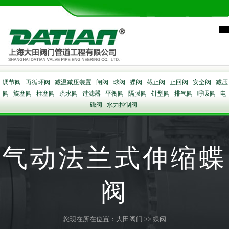
调节阀
再循环阀
减温减压装置
闸阀
球阀
蝶阀
截止阀
止回阀
安全阀
减压
阀
旋塞阀
柱塞阀
疏水阀
过滤器
平衡阀
隔膜阀
针型阀
排气阀
呼吸阀
电
磁阀
水力控制阀
气动法兰式伸缩蝶
阀
您现在所在位置：
大田阀门
>>
蝶阀