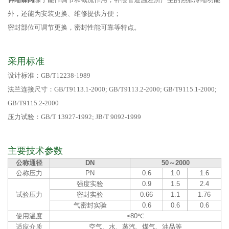
外，还能为安装更换、维修提供方便；
密封部位可调节更换，密封性能可靠等特点。
采用标准
设计标准：GB/T12238-1989
法兰连接尺寸：GB/T9113.1-2000; GB/T9113.2-2000; GB/T9115.1-2000;
GB/T9115.2-2000
压力试验：GB/T 13927-1992; JB/T 9092-1999
主要技术参数
公称通径
DN
50～2000
公称压力
PN
0.6
1.0
1.6
强度实验
0.9
1.5
2.4
试验压力
密封实验
0.66
1.1
1.76
气密封实验
0.6
0.6
0.6
使用温度
≤80℃
适应介质
空气、水、蒸汽、煤气、油品等