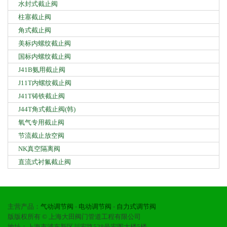
水封式截止阀
柱塞截止阀
角式截止阀
美标内螺纹截止阀
国标内螺纹截止阀
J41B氨用截止阀
J11T内螺纹截止阀
J41T铸铁截止阀
J44T角式截止阀(韩)
氧气专用截止阀
节流截止放空阀
NK真空隔离阀
直流式衬氟截止阀
主营产品：
气动调节阀
-
电动调节阀
-
自力式调节阀
版版权所有 © 上海大田阀门管道工程有限公司
地址：上海市浦东新区川宏路528号宏图大楼5楼