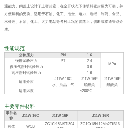
通能力。阀盖上设计了上密封座，在全开状态下使填料密封更为可靠，并
方便填料的更换。适用于石油、化工、冶金、电力、造纸、制药、食品、
水处理、石油、化工、火力电站等各种工况的管路上，切断或接通管路介
质。
性能规范
公称压力
PN
1.6
强度试验压力
PT
2.4
MPa
低压气密封试验压力
0.6
高压密封试验压力
1.6
J11W-16C
J11W-16P
J11W-16R
适用介质
水、油品、气
硝酸类
醋酸类
适用温度
≤200℃
主要零件材料
零件名
J11W-16C
J11W-16P
J11W-16R
称
ZG1Cr18Ni9Ti304.
ZG1Cr18Ni12Mo2Tii316.
阀体
WCB