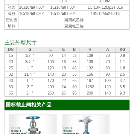
CF8
CF8M
阀盖
1Cr18Ni9Ti304
1Cr18Ni9Ti304
1Cr18NI12Mp2Ti316
阀杆
1Cr18Ni9Ti304
1Cr18Ni9Ti304
18Ni12Mo2Ti316
密封圈
聚四氟乙烯
填料
聚四氟乙烯
主要外型尺寸
DN
G
L
E
B
H
A
KG
15
1/2〞
90
14
32
109
70
0.9
20
3/4〞
100
16
36
109
70
1.1
25
1〞
120
18
46
132
80
1.8
32
11/4〞
140
20
55
156
90
2.5
40
1 〞
170
22
65
167
100
3.7
50
2〞
200
24
80
1282
120
5.5
65
2 〞
260
26
95
200
140
9.3
国标截止阀相关产品