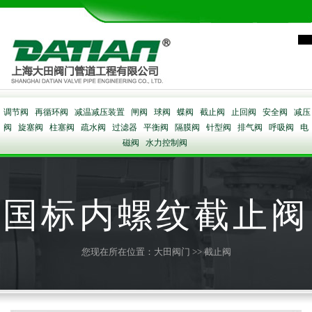
调节阀
再循环阀
减温减压装置
闸阀
球阀
蝶阀
截止阀
止回阀
安全阀
减压
阀
旋塞阀
柱塞阀
疏水阀
过滤器
平衡阀
隔膜阀
针型阀
排气阀
呼吸阀
电
磁阀
水力控制阀
国标内螺纹截止阀
您现在所在位置：
大田阀门
>>
截止阀