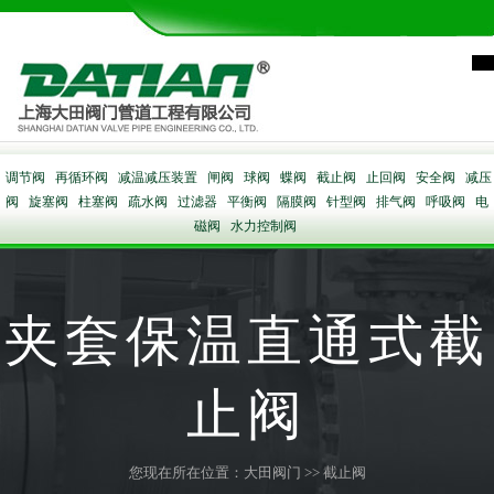
调节阀
再循环阀
减温减压装置
闸阀
球阀
蝶阀
截止阀
止回阀
安全阀
减压
阀
旋塞阀
柱塞阀
疏水阀
过滤器
平衡阀
隔膜阀
针型阀
排气阀
呼吸阀
电
磁阀
水力控制阀
夹套保温直通式截
止阀
您现在所在位置：
大田阀门
>>
截止阀