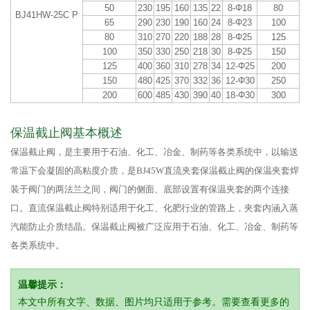
50
230
195
160
135
22
8-Φ18
80
BJ41HW-25C P
65
290
230
190
160
24
8-Φ23
100
80
310
270
220
188
28
8-Φ25
125
100
350
330
250
218
30
8-Φ25
150
125
400
360
310
278
34
12-Φ25
200
150
480
425
370
332
36
12-Φ30
250
200
600
485
430
390
40
18-Φ30
300
保温截止阀基本概述
保温截止阀，是主要用于石油、化工、冶金、制药等各类系统中，以输送
常温下会凝固的高粘度介质，是BJ45W直流夹套保温截止阀的保温夹套焊
装于阀门的两法兰之间，阀门的侧面、底部设置有保温夹套的两个连接
口。直流保温截止阀特别适用于化工、化肥行业的管路上，夹套内涵入蒸
汽能防止介质结晶。保温截止阀被广泛应用于石油、化工、冶金、制药等
各类系统中。
温馨提示：
本文中所有文字、数据、图片均只适用于参考。需要查看更多的