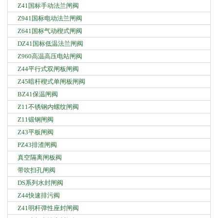
Z41国标手动法兰闸阀
Z941国标电动法兰闸阀
Z641国标气动楔式闸阀
DZ41国标低温法兰闸阀
Z960高温高压电站闸阀
Z44平行式双闸板闸阀
Z45暗杆楔式单闸板闸阀
BZ41保温闸阀
Z11不锈钢内螺纹闸阀
Z11锻钢闸阀
Z43平板闸阀
PZ43排渣闸阀
真空隔离闸板阀
带吹扫孔闸阀
DS系列水封闸阀
Z44快速排污阀
Z41明杆弹性座封闸阀