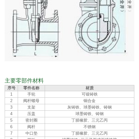
主要零部件材料
序号
零件名称
材质
1
手轮
可锻铸铁
2
阀杆螺母
铜合金
3
支架
灰铸铁、球墨铸铁、铸钢
4
压盖
球墨铸铁、铸钢
5
密封圈
丁腈橡胶、三元乙丙
6
阀杆
不锈钢
7
中口垫
丁腈橡胶、三元乙丙