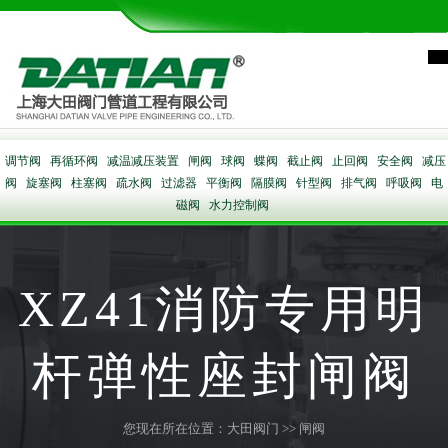
调节阀
再循环阀
减温减压装置
闸阀
球阀
蝶阀
截止阀
止回阀
安全阀
减压
阀
旋塞阀
柱塞阀
疏水阀
过滤器
平衡阀
隔膜阀
针型阀
排气阀
呼吸阀
电
磁阀
水力控制阀
XZ41消防专用明
杆弹性座封闸阀
您现在所在位置：
大田阀门
>>
闸阀