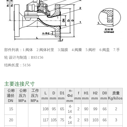
部件列表：1.阀体 2.阀体衬里 3.隔膜 4.阀瓣 5.阀杆 6.阀盖 7.手
轮 设计与制造：BS5156
结构长度：5156
主要连接尺寸
公称
公称
工作
n-
L
D
D1
f
H1
H2
D0
质量
通径
压力
压力
Фd
mm
mm
mm
mm
mm
mm
mm
Kg/kilos
DN
MPa
MPa
mm
4-
15
108
95
65
2
90
99
66
2
14
4-
20
117
105
75
2
93
103
66
3
14