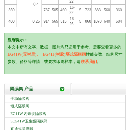
22
0.4
16-
350
787
505
460
5
723
883
560
360
22
16-
400
0.25
914
565
515
5
868
1078
640
584
26
温馨提示：
本文中所有文字、数据、图片均只适用于参考。需要查看更多的
EG41W(无衬里)、_EG41J(衬胶)堰式隔膜阀
性能参数、结构尺寸
参数、价格等详情，或要求印刷样本，请
联系我们
。
隔膜阀 产品
手动隔膜阀
堰式隔膜阀
EG11W 内螺纹隔膜阀
SEG41W卫生级隔膜阀
直通式隔膜阀