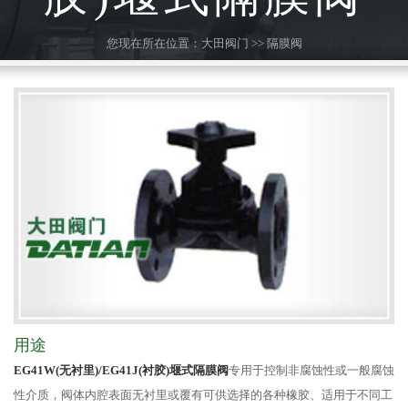
您现在所在位置：
大田阀门
>>
隔膜阀
用途
EG41W(无衬里)/EG41J(衬胶)堰式隔膜阀
专用于控制非腐蚀性或一般腐蚀
性介质，阀体内腔表面无衬里或覆有可供选择的各种橡胶、适用于不同工