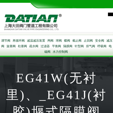
调节阀
再循环阀
减温减压装置
闸阀
球阀
蝶阀
截止阀
止回阀
安全阀
减压
阀
旋塞阀
柱塞阀
疏水阀
过滤器
平衡阀
隔膜阀
针型阀
排气阀
呼吸阀
电
磁阀
水力控制阀
EG41W(无衬
里)、_EG41J(衬
胶)堰式隔膜阀