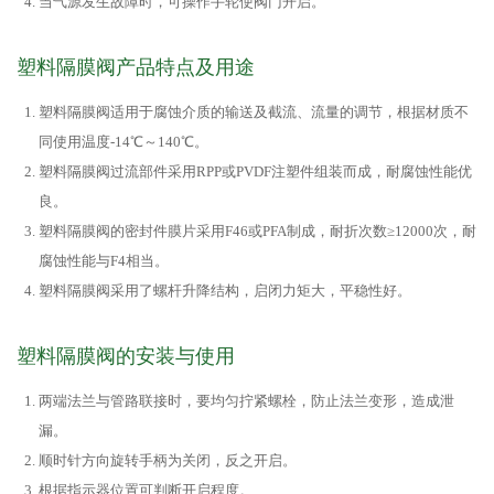
当气源发生故障时，可操作手轮使阀门开启。
塑料隔膜阀产品特点及用途
塑料隔膜阀适用于腐蚀介质的输送及截流、流量的调节，根据材质不
同使用温度-14℃～140℃。
塑料隔膜阀过流部件采用RPP或PVDF注塑件组装而成，耐腐蚀性能优
良。
塑料隔膜阀的密封件膜片采用F46或PFA制成，耐折次数≥12000次，耐
腐蚀性能与F4相当。
塑料隔膜阀采用了螺杆升降结构，启闭力矩大，平稳性好。
塑料隔膜阀的安装与使用
两端法兰与管路联接时，要均匀拧紧螺栓，防止法兰变形，造成泄
漏。
顺时针方向旋转手柄为关闭，反之开启。
根据指示器位置可判断开启程度。