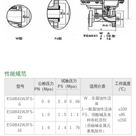
性能规范
试验压力
公称压力
工作温度
型号
PS（Mpa）
适用介质
PN（Mpa）
（℃）
W．非腐蚀性流
EG6B41WJFS-
0．6
0．9
0．66
体
6
J·一般腐蚀性流体
≤100
EG6B41WJFS-
1．0
1．5
1．1
FS。强酸碱及各
≤85
10
种有机溶剂
≤150
EG6B41WJFS-
（溶融碱金属元
1．6
2．4
1．76
16
素氧除外）