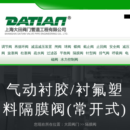
调节阀
再循环阀
减温减压装置
闸阀
球阀
蝶阀
截止阀
止回阀
安全阀
减压
阀
旋塞阀
柱塞阀
疏水阀
过滤器
平衡阀
隔膜阀
针型阀
排气阀
呼吸阀
电
磁阀
水力控制阀
气动衬胶/衬氟塑
料隔膜阀(常开式)
您现在所在位置：
大田阀门
>>
隔膜阀