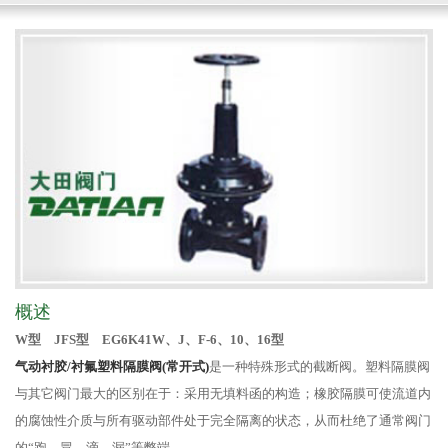
概述
W型 JFS型 EG6K41W、J、F-6、10、16型
气动衬胶/衬氟塑料隔膜阀(常开式)
是一种特殊形式的截断阀。塑料隔膜阀
与其它阀门最大的区别在于：采用无填料函的构造；橡胶隔膜可使流道内
的腐蚀性介质与所有驱动部件处于完全隔离的状态，从而杜绝了通常阀门
的“跑、冒、滴、漏”等弊端。