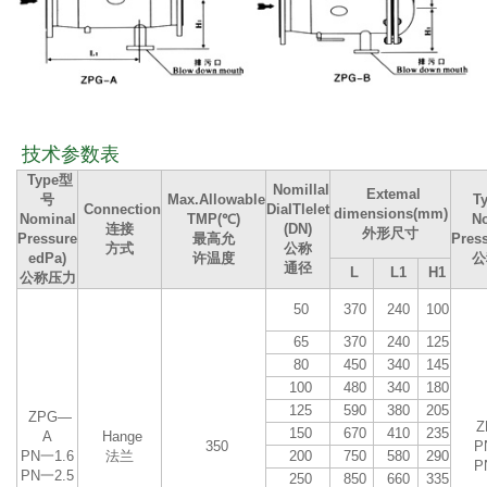
技术参数表
Type型
Nomillal
Extemal
号
Max.Allowable
T
Connection
DiaITlelet
dimensions(mm)
Nominal
TMP(℃)
N
连接
(DN)
外形尺寸
Pressure
最高允
Pres
方式
公称
edPa)
许温度
公
通径
L
L1
H1
公称压力
50
370
240
100
65
370
240
125
80
450
340
145
100
480
340
180
125
590
380
205
ZPG—
Z
150
670
410
235
A
Hange
350
P
PN一1.6
法兰
200
750
580
290
P
PN一2.5
250
850
660
335