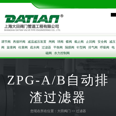
调节阀
再循环阀
减温减压装置
闸阀
球阀
蝶阀
截止阀
止回阀
安全阀
减压
阀
旋塞阀
柱塞阀
疏水阀
过滤器
平衡阀
隔膜阀
针型阀
排气阀
呼吸阀
电
磁阀
水力控制阀
ZPG-A/B自动排
渣过滤器
您现在所在位置：
大田阀门
>>
过滤器