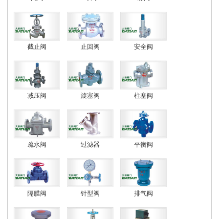
截止阀
止回阀
安全阀
减压阀
旋塞阀
柱塞阀
疏水阀
过滤器
平衡阀
隔膜阀
针型阀
排气阀