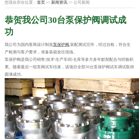
您现在所在位置：
首页
>>
新闻资讯
>> 公司新闻
恭贺我公司30台泵保护阀调试成
功
我公司为国内客商设计制造
泵保护阀
,装配测试完毕，经过自检，符合生
产检测与客户要求，准备装箱发往现场。
泵保护阀是我公司销售\技术\生产车间\仓库等多方多年默契配合与经验积
累。随着最后一组泵阀试车结束，该项目全部30台泵保护阀试车调试取得
圆满成功。