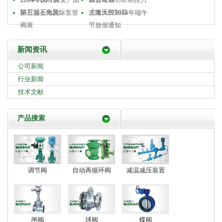
际石油石化及…
式微压控制器
第三届上海国际泵管
上海大田2014年端午
阀展
节放假通知
新闻资讯
公司新闻
行业新闻
技术文献
产品搜索
调节阀
自动再循环阀
减温减压装置
闸阀
球阀
蝶阀