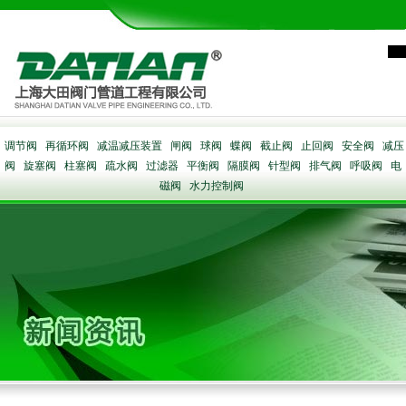
调节阀
再循环阀
减温减压装置
闸阀
球阀
蝶阀
截止阀
止回阀
安全阀
减压
阀
旋塞阀
柱塞阀
疏水阀
过滤器
平衡阀
隔膜阀
针型阀
排气阀
呼吸阀
电
磁阀
水力控制阀