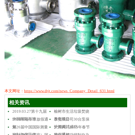
本文网址：
https://www.dtjt.com/news_Company_Detail_631.html
相关资讯
2019.03.27第十九届
榆树市生活垃圾焚烧
中国国际石油…
发电项目
2018年端午节放假通
恭贺我公司30台泵保
知
护阀调试成功
第26届中国国际测量
大田阀门2015年春节
控制与仪器仪…
放假通知
2014中国（西安）国
我公司成功研制自力