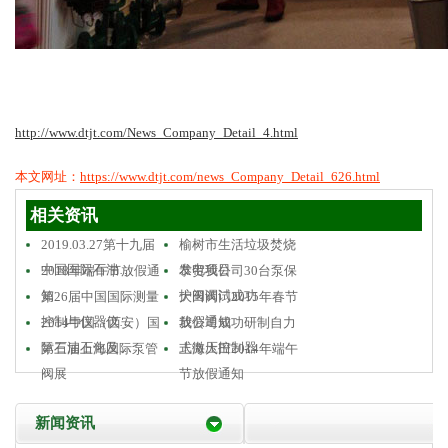
http://www.dtjt.com/News_Company_Detail_4.html
本文网址：
https://www.dtjt.com/news_Company_Detail_626.html
相关资讯
2019.03.27第十九届
榆树市生活垃圾焚烧
中国国际石油…
发电项目
2018年端午节放假通
恭贺我公司30台泵保
知
护阀调试成功
第26届中国国际测量
大田阀门2015年春节
控制与仪器仪…
放假通知
2014中国（西安）国
我公司成功研制自力
际石油石化及…
式微压控制器
第三届上海国际泵管
上海大田2014年端午
阀展
节放假通知
新闻资讯