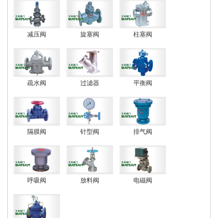
减压阀
旋塞阀
柱塞阀
疏水阀
过滤器
平衡阀
隔膜阀
针型阀
排气阀
呼吸阀
放料阀
电磁阀