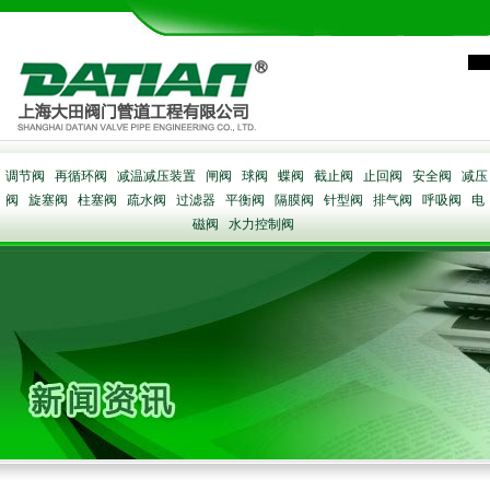
调节阀
再循环阀
减温减压装置
闸阀
球阀
蝶阀
截止阀
止回阀
安全阀
减压
阀
旋塞阀
柱塞阀
疏水阀
过滤器
平衡阀
隔膜阀
针型阀
排气阀
呼吸阀
电
磁阀
水力控制阀