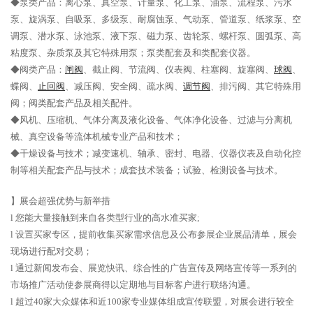
◆泵类产品：离心泵、真空泵、计量泵、化工泵、油泵、流程泵、污水
泵、旋涡泵、自吸泵、多级泵、耐腐蚀泵、气动泵、管道泵、纸浆泵、空
调泵、潜水泵、泳池泵、液下泵、磁力泵、齿轮泵、螺杆泵、圆弧泵、高
粘度泵、杂质泵及其它特殊用泵；泵类配套及和类配套仪器。
◆阀类产品：
闸阀
、截止阀、节流阀、仪表阀、柱塞阀、旋塞阀、
球阀
、
蝶阀、
止回阀
、减压阀、安全阀、疏水阀、
调节阀
、排污阀、其它特殊用
阀；阀类配套产品及相关配件。
◆风机、压缩机、气体分离及液化设备、气体净化设备、过滤与分离机
械、真空设备等流体机械专业产品和技术；
◆干燥设备与技术；减变速机、轴承、密封、电器、仪器仪表及自动化控
制等相关配套产品与技术；成套技术装备；试验、检测设备与技术。
】展会超强优势与新举措
l 您能大量接触到来自各类型行业的高水准买家;
l 设置买家专区，提前收集买家需求信息及公布参展企业展品清单，展会
现场进行配对交易；
l 通过新闻发布会、展览快讯、综合性的广告宣传及网络宣传等一系列的
市场推广活动使参展商得以定期地与目标客户进行联络沟通。
l 超过40家大众媒体和近100家专业媒体组成宣传联盟，对展会进行较全