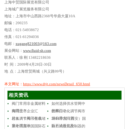
上海中贸国际展览有限公司
上海城广展览服务有限公司
地址：上海市中山西路2368号华鼎大厦10A
邮编：200235
电话：021-54938672
传真：021-61294036
电邮：
xugang821003@163.com
展会网站：
www.fluid-sh.com
联系人：徐 刚 13482218636
时 间：2009年4月28日-30日
地 点：上海世贸商城（兴义路99号）
本文网址：
https://www.dtjt.com/newsDetail_650.html
相关资讯
阀门常用非金属材料
如何选择供水管网中
有哪些？
的阀门？
阀门上市企业汇
世界自动化调节阀市
总！！！阀门有条…
场前景大猜测
衬氟调节阀卡住或堵
2014中国（西安）国
塞处理方法
际石油石化及…
第十四届中国国际石
自力式微压控制器的