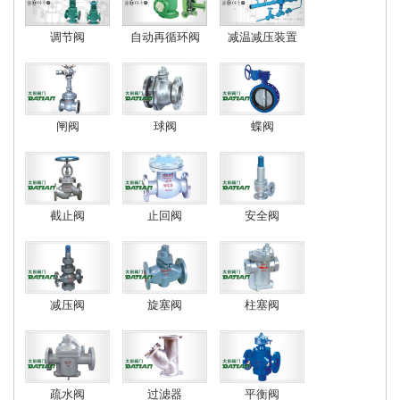
调节阀
自动再循环阀
减温减压装置
闸阀
球阀
蝶阀
截止阀
止回阀
安全阀
减压阀
旋塞阀
柱塞阀
疏水阀
过滤器
平衡阀