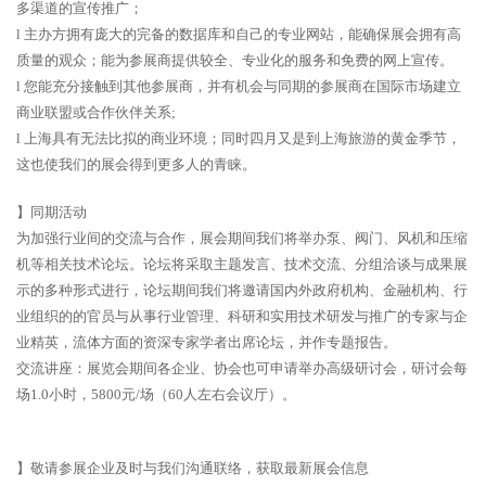
多渠道的宣传推广；
l 主办方拥有庞大的完备的数据库和自己的专业网站，能确保展会拥有高
质量的观众；能为参展商提供较全、专业化的服务和免费的网上宣传。
l 您能充分接触到其他参展商，并有机会与同期的参展商在国际市场建立
商业联盟或合作伙伴关系;
l 上海具有无法比拟的商业环境；同时四月又是到上海旅游的黄金季节，
这也使我们的展会得到更多人的青睐。
】同期活动
为加强行业间的交流与合作，展会期间我们将举办泵、阀门、风机和压缩
机等相关技术论坛。论坛将采取主题发言、技术交流、分组洽谈与成果展
示的多种形式进行，论坛期间我们将邀请国内外政府机构、金融机构、行
业组织的的官员与从事行业管理、科研和实用技术研发与推广的专家与企
业精英，流体方面的资深专家学者出席论坛，并作专题报告。
交流讲座：展览会期间各企业、协会也可申请举办高级研讨会，研讨会每
场1.0小时，5800元/场（60人左右会议厅）。
】敬请参展企业及时与我们沟通联络，获取最新展会信息