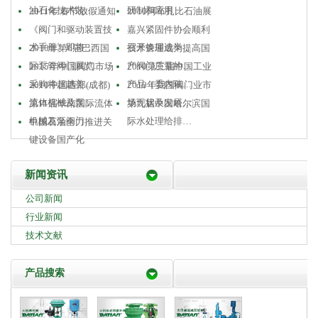
油石化技术装…
研制和应用
2011年 春节放假通知
2010阿布扎比石油展
《阀门和驱动装置技
嘉兴紧固件协会顺利
术手册》即将…
召开换届选举…
2010年第6届巴西国
技术管理成为提高国
际泵管阀门展览…
产阀门质量的…
2015年中国阀门市场
2010第三届中国工业
采购将超越美…
产品（委内瑞…
2010中国西部(成都)
2010年我国阀门业市
流体机械及泵…
场现状及发展…
第11届华南国际流体
第九届中国哈尔滨国
机械及泵阀门…
际水处理给排…
中国石油全力推进关
键设备国产化
新闻资讯
公司新闻
行业新闻
技术文献
产品搜索