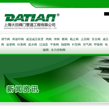
调节阀
再循环阀
减温减压装置
闸阀
球阀
蝶阀
截止阀
止回阀
安全阀
减压
阀
旋塞阀
柱塞阀
疏水阀
过滤器
平衡阀
隔膜阀
针型阀
排气阀
呼吸阀
电
磁阀
水力控制阀