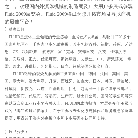
之一。欢迎国内外流体机械的制造商及广大用户参展或参观
Fluid 2009展览会。Fluid 2009将成为您开拓市场及寻找商机
的最佳平台！
】精彩回顾
FLUID是流体工业领域的专业盛会，至今已举办8届，共吸引了20多个
国家和地区的一千多家企业先后参展，其中包括泰科、福斯、荏原、艺达
思、GE、汉姆沃斯、依博罗、富兰克林、安德里茨、沃茨、佳德沃博
格、安瑞科、正力、优尼可而、罗德康普、艾默生、ITT、斯派莎克、博
雷、盖米、丹佛斯、阿姆斯壮、日立、纽威等国际知名厂商。
FLUID邀请的观众及参展商主要来自中国、德国、法国、英国、美
国、意大利、澳大利亚、丹麦、西班牙、加拿大、日本、韩国、新加坡、
科威特、伊拉克、印度、巴基斯坦、伊朗、越南等三十多个国家和地区，
包括经销商、代理商、贸易商、生产商、进出口公司、国际贸易公司等买
家以及众多工业行业的有关人士。FLUID的成功归功于本展会多年积累形
成的品牌知名度和影响力，在于主办方专业化系统操作和服务理念的逐年
提高，更得益于海内外参展企业和专业买家的认同和支持。
】展品分类：