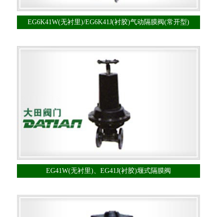
EG6K41W(无衬里)/EG6K41J(衬胶)气动隔膜阀(常开型)
EG41W(无衬里)、EG41J(衬胶)堰式隔膜阀