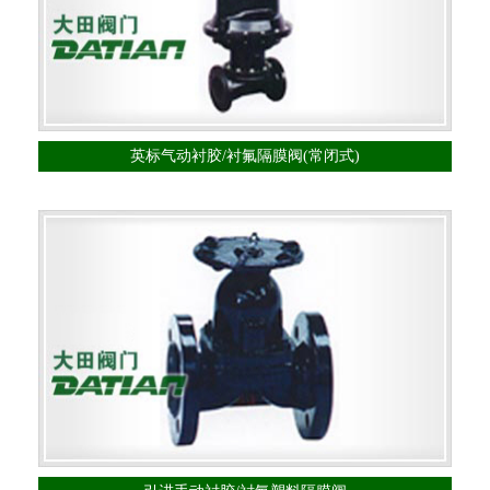
英标气动衬胶/衬氟隔膜阀(常闭式)