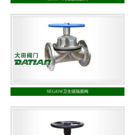
SEG41W卫生级隔膜阀