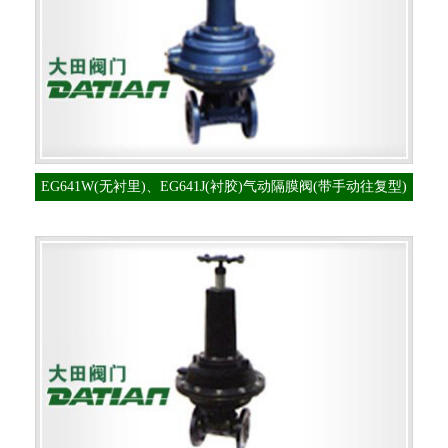
EG641W(无衬里)、EG641J(衬胶)气动隔膜阀(带手动往复型)