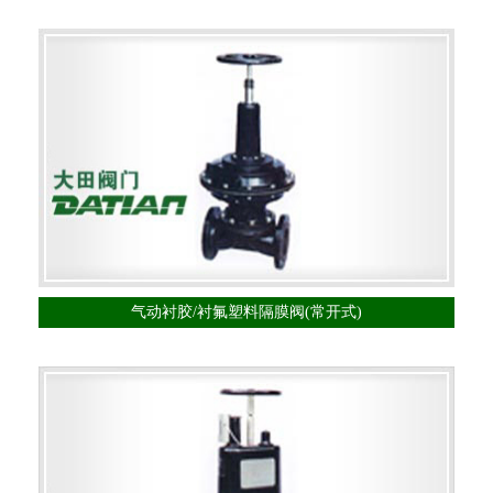
气动衬胶/衬氟塑料隔膜阀(常开式)