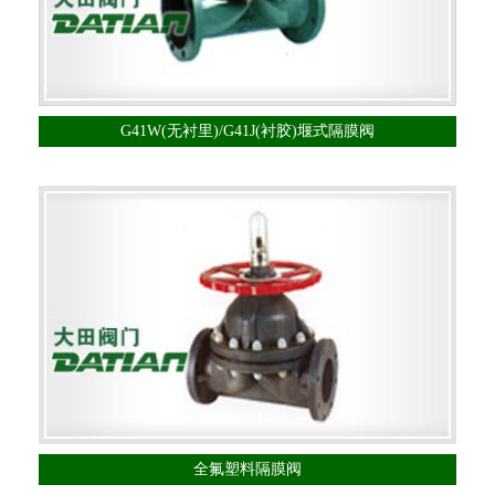
G41W(无衬里)/G41J(衬胶)堰式隔膜阀
全氟塑料隔膜阀