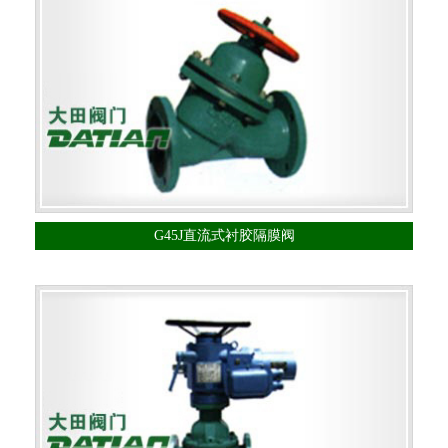
G45J直流式衬胶隔膜阀