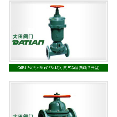
G6B41W(无衬里)/G6B41J(衬胶)气动隔膜阀(常开型)