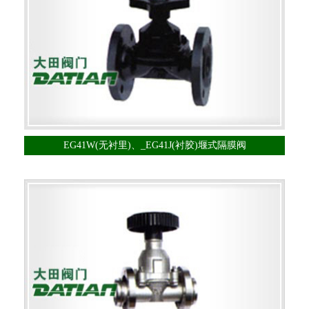
EG41W(无衬里)、_EG41J(衬胶)堰式隔膜阀