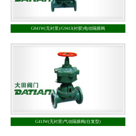
G841W(无衬里)/G941J(衬胶)电动隔膜阀
G41JW(无衬里)气动隔膜阀(往复型)