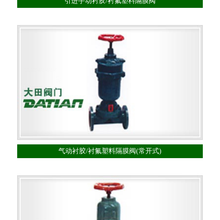
引进手动衬胶/衬氟塑料隔膜阀
气动衬胶/衬氟塑料隔膜阀(常开式)