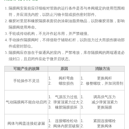
隔膜阀安装前应仔细核对管路的运行条件是否与本阀规定的使用范围相
符，并应清洗内腔，以防止污物卡阻或损伤密封部件。
橡胶衬里层和橡胶隔膜表面切勿涂刷油脂类物品，以防橡胶溶胀，影响
隔膜阀使用寿命。
手轮或传动机构，不允许作起吊用，并严禁碰撞。
手动操作隔膜阀时，不得借助于辅助杠杆，以防扭力过大而损伤驱动部
件或密封部位。
隔膜阀应存放在干燥通风的室内，严禁堆放，库存隔膜阀的两端通道必
须封口，且启闭件应处于微开启状态。
可能产生的故障
原因
消除方法
阀杆弯曲
更换阀杆
手轮操作不灵活
螺纹损伤
修整螺纹，并加润滑剂
气源压力过低
调高供气压力
气动隔膜阀不能自动启闭
弹簧顶紧力过大
减少弹簧顶紧力
橡胶隔膜损坏
更换隔膜
连接螺栓松动
紧固连接螺栓
阀体与阀盖连接处渗漏
阀体内胶层破裂
更换阀体