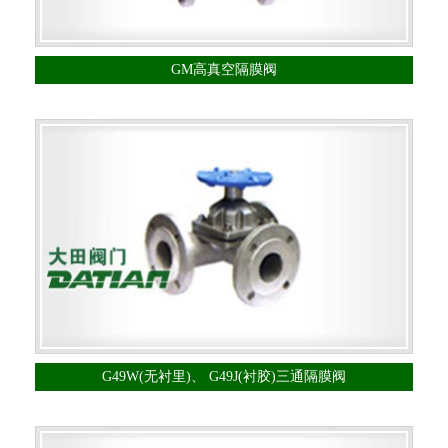
GM高真空隔膜阀
G49W(无衬里)、 G49J(衬胶)三通隔膜阀