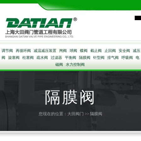
调节阀
再循环阀
减温减压装置
闸阀
球阀
蝶阀
截止阀
止回阀
安全阀
减压
阀
旋塞阀
柱塞阀
疏水阀
过滤器
平衡阀
隔膜阀
针型阀
排气阀
呼吸阀
电
磁阀
水力控制阀
隔膜阀
您现在的位置：
大田阀门
>> 隔膜阀