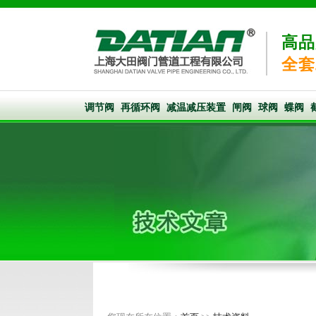
高品
全套
调节阀
再循环阀
减温减压装置
闸阀
球阀
蝶阀