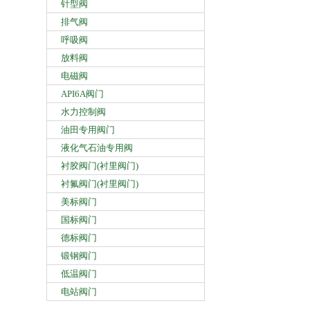
针型阀
排气阀
呼吸阀
放料阀
电磁阀
API6A阀门
水力控制阀
油田专用阀门
液化气石油专用阀
衬胶阀门(衬里阀门)
衬氟阀门(衬里阀门)
美标阀门
国标阀门
德标阀门
锻钢阀门
低温阀门
电站阀门