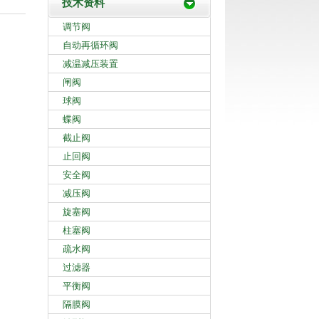
技术资料
调节阀
自动再循环阀
减温减压装置
闸阀
球阀
蝶阀
截止阀
止回阀
安全阀
减压阀
旋塞阀
柱塞阀
疏水阀
过滤器
平衡阀
隔膜阀