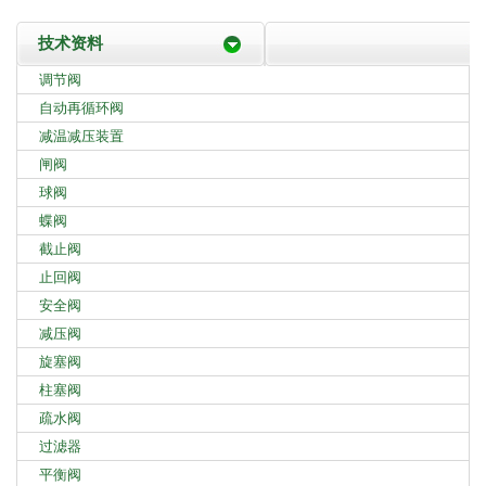
技术资料
调节阀
自动再循环阀
减温减压装置
闸阀
球阀
蝶阀
截止阀
止回阀
安全阀
减压阀
旋塞阀
柱塞阀
疏水阀
过滤器
平衡阀