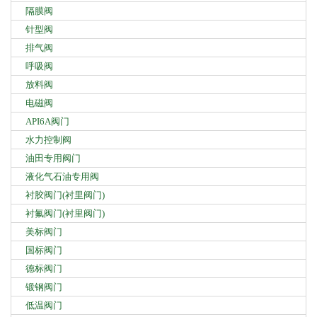
隔膜阀
针型阀
排气阀
呼吸阀
放料阀
电磁阀
API6A阀门
水力控制阀
油田专用阀门
液化气石油专用阀
衬胶阀门(衬里阀门)
衬氟阀门(衬里阀门)
美标阀门
国标阀门
德标阀门
锻钢阀门
低温阀门