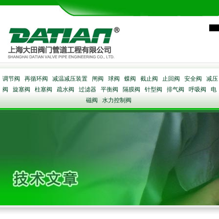
调节阀
再循环阀
减温减压装置
闸阀
球阀
蝶阀
截止阀
止回阀
安全阀
减压
阀
旋塞阀
柱塞阀
疏水阀
过滤器
平衡阀
隔膜阀
针型阀
排气阀
呼吸阀
电
磁阀
水力控制阀