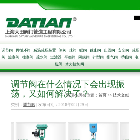
调节阀
再循环阀
减温减压装置
闸阀
球阀
蝶阀
截止阀
止回阀
安全阀
减压
阀
旋塞阀
柱塞阀
疏水阀
过滤器
平衡阀
隔膜阀
针型阀
排气阀
呼吸阀
电
磁阀
水力控制阀
调节阀在什么情况下会出现振
荡，又如何解决了？
您现在所在位置：
首页
>>
技术文献
类别：
调节阀
| 发布日期：2018年09月29日