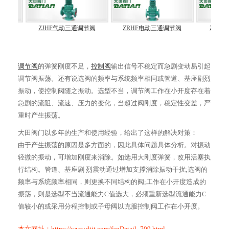
阀
ZJHF气动三通调节阀
ZRHF电动三通调节阀
ZJHJ气
调节阀
的弹簧刚度不足，
控制阀
输出信号不稳定而急剧变动易引起
调节阀振荡。还有说选阀的频率与系统频率相同或管道、基座剧烈
振动，使控制阀随之振动。选型不当，调节阀工作在小开度存在着
急剧的流阻、流速、压力的变化，当超过阀刚度，稳定性变差，严
重时产生振荡。
大田阀门以多年的生产和使用经验，给出了这样的解决对策：
由于产生振荡的原因是多方面的，因此具体问题具体分析。对振动
轻微的振动，可增加刚度来消除。如选用大刚度弹簧，改用活塞执
行结构。管道、基座剧 烈震动通过增加支撑消除振动干扰;选阀的
频率与系统频率相同，则更换不同结构的阀;工作在小开度造成的
振荡，则是选型不当流通能力C值选大，必须重新选型流通能力C
值较小的或采用分程控制或子母阀以克服控制阀工作在小开度。
本文网址：
https://www.dtjt.com/faqDetail_709.html