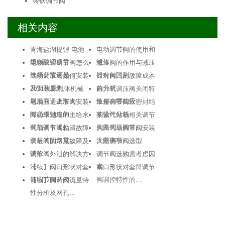
铸铁调节阀
相关内容
青海盐湖提锂-电池
电动调节阀的使用和
级碳酸锂项目
维修
电动三通调节阀怎么
减压阀的作用与减压
选择分流还是…
器有何区别？
气动调节阀如何安装
针对阀门的故障成本
及安装原则
的分析
2021国际流体机械
自力式调压阀关闭特
展展商丨上海大…
性都有哪些应…
电动三通调节阀安装
单座调节阀软密封结
时必须知道的…
构设计分析
降功率过程中主给水
某输气站场相关调节
调节阀卡涩处…
阀及调压阀常…
气动调节阀粘滞故障
大田气动调节阀安装
引起的回路震…
注意事项
调节阀的常见故障及
大田调节阀选型
消除
调节阀外泄的解决方
调节阀选购需考虑因
法
素
【续】阀口形状对套
阀口形状对套筒调节
筒调节阀调控…
阀调控特性的…
【续】调节阀流量特
性分析及网孔…