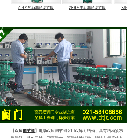
ZJHM气动套筒调节阀
ZRHM电动套筒调节阀
ZJHF气动三
【双座
调节阀
】
电动双座调节阀采用双导向结构，具有结构紧凑、