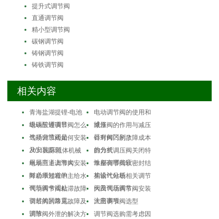
提升式调节阀
直通调节阀
精小型调节阀
碳钢调节阀
铸钢调节阀
铸铁调节阀
相关内容
青海盐湖提锂-电池
电动调节阀的使用和
级碳酸锂项目
维修
电动三通调节阀怎么
减压阀的作用与减压
选择分流还是…
器有何区别？
气动调节阀如何安装
针对阀门的故障成本
及安装原则
的分析
2021国际流体机械
自力式调压阀关闭特
展展商丨上海大…
性都有哪些应…
电动三通调节阀安装
单座调节阀软密封结
时必须知道的…
构设计分析
降功率过程中主给水
某输气站场相关调节
调节阀卡涩处…
阀及调压阀常…
气动调节阀粘滞故障
大田气动调节阀安装
引起的回路震…
注意事项
调节阀的常见故障及
大田调节阀选型
消除
调节阀外泄的解决方
调节阀选购需考虑因