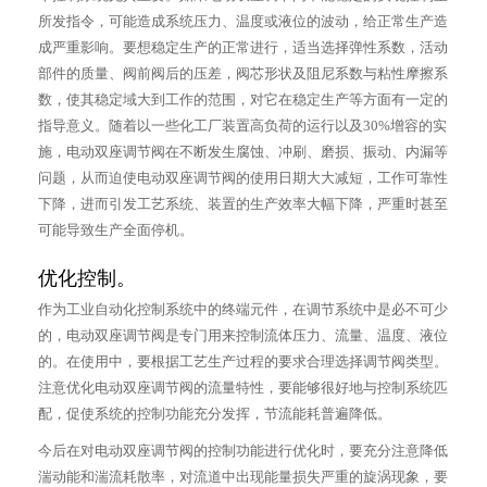
所发指令，可能造成系统压力、温度或液位的波动，给正常生产造
成严重影响。要想稳定生产的正常进行，适当选择弹性系数，活动
部件的质量、阀前阀后的压差，阀芯形状及阻尼系数与粘性摩擦系
数，使其稳定域大到工作的范围，对它在稳定生产等方面有一定的
指导意义。随着以一些化工厂装置高负荷的运行以及30%增容的实
施，电动双座调节阀在不断发生腐蚀、冲刷、磨损、振动、内漏等
问题，从而迫使电动双座调节阀的使用日期大大减短，工作可靠性
下降，进而引发工艺系统、装置的生产效率大幅下降，严重时甚至
可能导致生产全面停机。
优化控制。
作为工业自动化控制系统中的终端元件，在调节系统中是必不可少
的，电动双座调节阀是专门用来控制流体压力、流量、温度、液位
的。在使用中，要根据工艺生产过程的要求合理选择调节阀类型。
注意优化电动双座调节阀的流量特性，要能够很好地与控制系统匹
配，促使系统的控制功能充分发挥，节流能耗普遍降低。
今后在对电动双座调节阀的控制功能进行优化时，要充分注意降低
湍动能和湍流耗散率，对流道中出现能量损失严重的旋涡现象，要