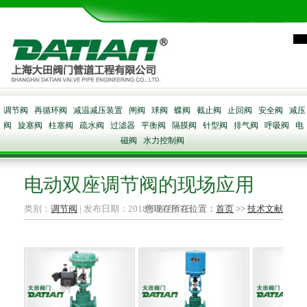
调节阀
再循环阀
减温减压装置
闸阀
球阀
蝶阀
截止阀
止回阀
安全阀
减压
阀
旋塞阀
柱塞阀
疏水阀
过滤器
平衡阀
隔膜阀
针型阀
排气阀
呼吸阀
电
磁阀
水力控制阀
电动双座调节阀的现场应用
类别：
调节阀
| 发布日期：2018年09月03日
您现在所在位置：
首页
>>
技术文献