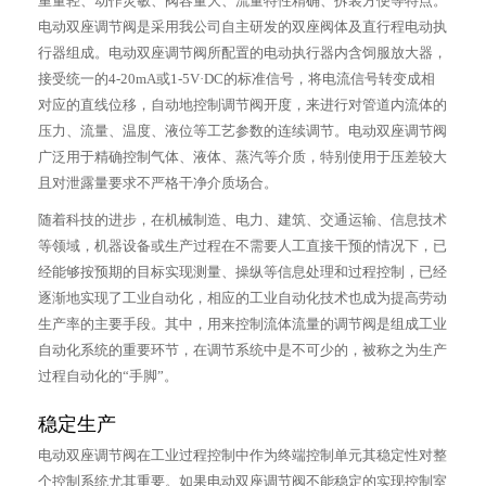
重量轻、动作灵敏、阀容量大、流量特性精确、拆装方便等特点。
电动双座调节阀是采用我公司自主研发的双座阀体及直行程电动执
行器组成。电动双座调节阀所配置的电动执行器内含饲服放大器，
接受统一的4-20mA或1-5V·DC的标准信号，将电流信号转变成相
对应的直线位移，自动地控制调节阀开度，来进行对管道内流体的
压力、流量、温度、液位等工艺参数的连续调节。电动双座调节阀
广泛用于精确控制气体、液体、蒸汽等介质，特别使用于压差较大
且对泄露量要求不严格干净介质场合。
随着科技的进步，在机械制造、电力、建筑、交通运输、信息技术
等领域，机器设备或生产过程在不需要人工直接干预的情况下，已
经能够按预期的目标实现测量、操纵等信息处理和过程控制，已经
逐渐地实现了工业自动化，相应的工业自动化技术也成为提高劳动
生产率的主要手段。其中，用来控制流体流量的调节阀是组成工业
自动化系统的重要环节，在调节系统中是不可少的，被称之为生产
过程自动化的“手脚”。
稳定生产
电动双座调节阀在工业过程控制中作为终端控制单元其稳定性对整
个控制系统尤其重要。如果电动双座调节阀不能稳定的实现控制室