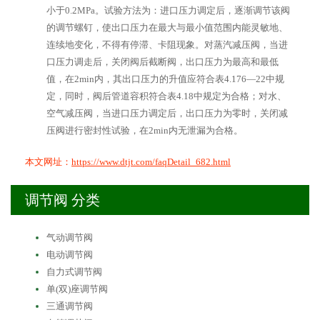
小于0.2MPa。试验方法为：进口压力调定后，逐渐调节该阀
的调节螺钉，使出口压力在最大与最小值范围内能灵敏地、
连续地变化，不得有停滞、卡阻现象。对蒸汽减压阀，当进
口压力调走后，关闭阀后截断阀，出口压力为最高和最低
值，在2min内，其出口压力的升值应符合表4.176—22中规
定，同时，阀后管道容积符合表4.18中规定为合格；对水、
空气减压阀，当进口压力调定后，出口压力为零时，关闭减
压阀进行密封性试验，在2min内无泄漏为合格。
本文网址：
https://www.dtjt.com/faqDetail_682.html
调节阀 分类
气动调节阀
电动调节阀
自力式调节阀
单(双)座调节阀
三通调节阀