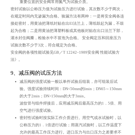
重要位置的安全阀常用氮气为试验介质。
密封试验以公称压力值为试验压力进行试验，其次数不少于两次，
在规定时间内无渗漏为合格。验漏方法有两种：一是将安全阀各连
接处密封，用黄油把薄纸封贴在出El法兰上，薄纸鼓起为漏，不鼓
起为合格；二是用黄油把薄塑料板或其他板封贴在出口法兰下部，
灌水封住阀瓣，检验水中不冒泡为合格。 安全阀定压和回座压力
试验次数不少于3次，符合规定为合格。
安全阀的各项性能试验见GB／T 12242–1989安全阀 性能试验方
法》。
9、减压阀的试压方法
减压阀的强度试验一般以单件试验后组装，亦可组装后试
验。强度试验持续时间：DN<50mm的lmin；DN65～150mm
的大于2min；DN>150mm的大于3min。
波纹管与组件焊接后，应用减压阀后最高压力的1．5倍、用
空气进行强度试验。
密封性试验时按实际工作介质进行。用空气或水试验时，以
公称压力的1．1倍进行试验；用蒸汽试验时，以工作温度下
允许的最高工作压力进行。进口压力与出口压力之差要求不