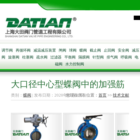
调节阀
再循环阀
减温减压装置
闸阀
球阀
蝶阀
截止阀
止回阀
安全阀
减压
阀
旋塞阀
柱塞阀
疏水阀
过滤器
平衡阀
隔膜阀
针型阀
排气阀
呼吸阀
电
磁阀
水力控制阀
大口径中心型蝶阀中的加强筋
类别：
蝶阀
| 发布日期：2020年03月31日
您现在所在位置：
首页
>>
技术文献