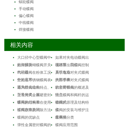
蜗轮蝶阀
手动蝶阀
偏心蝶阀
中线蝶阀
焊接蝶阀
相关内容
大口径中心型蝶阀中
如果对夹电动蝶阀出
的加强筋
现故障，我们…
如何解决蝴蝶阀开关
循环泵出口蝶阀控制
的问题
系统改造
气动蝶阀在粉体工况
关于电动对夹式蝶阀
中的应用
的那些事
您知道不锈钢蝶阀表
大田手柄对夹式蝶阀
面为什么会生…
的主要特点
通风蝶阀结构特点、
软密封蝶阀的概述及
型号分类、标…
特点
上装闸式金属硬密封
法兰蝶阀和阀杆的运
蝶阀执行标准
动模式
蝶阀的结构和在使用
蝶阀的原理及结构特
过程存在的问…
点
蝶阀故障及消除方法
蝶阀的安装与维护注
意事项
蝶阀的优缺点
蝶阀的分类
弹性金属密封蝶阀的
蝶阀应用范围