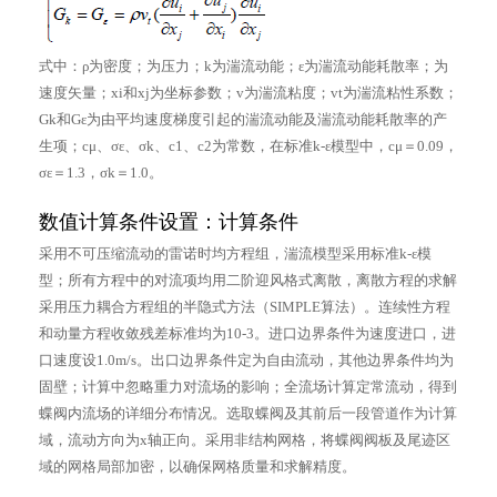
式中：ρ为密度；为压力；k为湍流动能；ε为湍流动能耗散率；为
速度矢量；xi和xj为坐标参数；v为湍流粘度；vt为湍流粘性系数；
Gk和Gε为由平均速度梯度引起的湍流动能及湍流动能耗散率的产
生项；cμ、σε、σk、c1、c2为常数，在标准k-ε模型中，cμ＝0.09，
σε＝1.3，σk＝1.0。
数值计算条件设置：计算条件
采用不可压缩流动的雷诺时均方程组，湍流模型采用标准k-ε模
型；所有方程中的对流项均用二阶迎风格式离散，离散方程的求解
采用压力耦合方程组的半隐式方法（SIMPLE算法）。连续性方程
和动量方程收敛残差标准均为10-3。进口边界条件为速度进口，进
口速度设1.0m/s。出口边界条件定为自由流动，其他边界条件均为
固壁；计算中忽略重力对流场的影响；全流场计算定常流动，得到
蝶阀内流场的详细分布情况。选取蝶阀及其前后一段管道作为计算
域，流动方向为x轴正向。采用非结构网格，将蝶阀阀板及尾迹区
域的网格局部加密，以确保网格质量和求解精度。