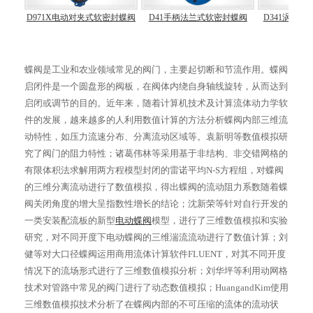
封蝶阀
D971X电动对夹式软密封蝶阀
D41手柄法兰式软密封蝶阀
D341涡轮
蝶阀是工业和农业领域常见的阀门，主要起切断和节流作用。蝶阀
启闭件是一个圆盘形的阀板，在阀体内绕自身轴线旋转，从而达到
启闭或调节的目的。近年来，随着计算机技术及计算流体动力学软
件的发展，越来越多的人利用数值计算的方法分析蝶阀内部三维流
动特性，如压力流速分布、分离流动区域等。袁新明等数值模拟研
究了阀门的阻力特性；诸葛伟林等采用基于非结构、非交错网格的
有限体积法求解用两方程模型封闭的雷诺平均N-S方程组，对蝶阀
的三维分离流动进行了数值模拟，得出蝶阀的流动阻力系数随着蝶
阀关闭角度的增大呈指数性增长的结论；沈新荣等针对自行开发的
一类安装配流板的新型
电动蝶阀
模型，进行了三维数值模拟和实验
研究，对不同开度下电动蝶阀的三维湍流流动进行了数值计算；刘
健等对大口径蝶阀运用商用流体计算软件FLUENT，对其不同开度
情况下的流场形式进行了三维数值模拟分析；刘华坪等利用动网格
技术对管路中常见的阀门进行了动态数值模拟；HuangandKim使用
三维数值模拟技术分析了在蝶阀内部的不可压缩的流体的流动状