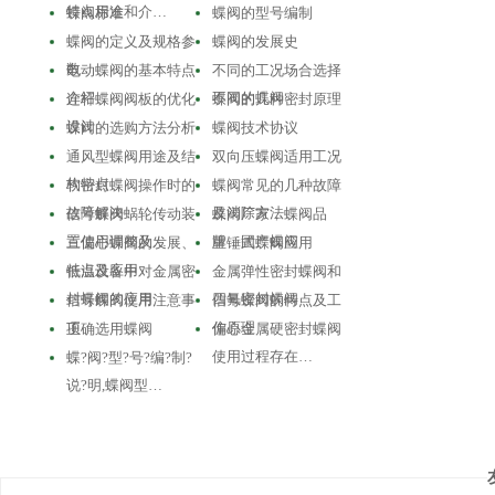
特点用途和介…
蝶阀标准
蝶阀的型号编制
蝶阀的定义及规格参
蝶阀的发展史
数
电动蝶阀的基本特点
不同的工况场合选择
介绍
不同的蝶阀
连杆蝶阀阀板的优化
蝶阀的几种密封原理
设计
蝶阀的选购方法分析
蝶阀技术协议
通风型蝶阀用途及结
双向压蝶阀适用工况
构特点
软密封蝶阀操作时的
蝶阀常见的几种故障
故障解决
及消除方法
信号蝶阀蜗轮传动装
蝶阀厂家，蝶阀品
置使用调整及…
牌，国产蝶阀
三偏心蝶阀的发展、
重锤式蝶阀应用
特点及应用
低温设备中对金属密
金属弹性密封蝶阀和
封蝶阀的应用
四氟密封蝶阀
信号蝶阀使用注意事
信号蝶阀的特点及工
项
作原理
正确选用蝶阀
偏心金属硬密封蝶阀
使用过程存在…
蝶?阀?型?号?编?制?
说?明,蝶阀型…