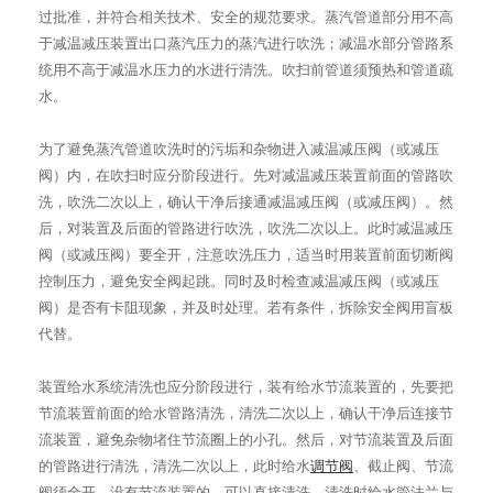
过批准，并符合相关技术、安全的规范要求。蒸汽管道部分用不高
于减温减压装置出口蒸汽压力的蒸汽进行吹洗；减温水部分管路系
统用不高于减温水压力的水进行清洗。吹扫前管道须预热和管道疏
水。
为了避免蒸汽管道吹洗时的污垢和杂物进入减温减压阀（或减压
阀）内，在吹扫时应分阶段进行。先对减温减压装置前面的管路吹
洗，吹洗二次以上，确认干净后接通减温减压阀（或减压阀）。然
后，对装置及后面的管路进行吹洗，吹洗二次以上。此时减温减压
阀（或减压阀）要全开，注意吹洗压力，适当时用装置前面切断阀
控制压力，避免安全阀起跳。同时及时检查减温减压阀（或减压
阀）是否有卡阻现象，并及时处理。若有条件，拆除安全阀用盲板
代替。
装置给水系统清洗也应分阶段进行，装有给水节流装置的，先要把
节流装置前面的给水管路清洗，清洗二次以上，确认干净后连接节
流装置，避免杂物堵住节流圈上的小孔。然后，对节流装置及后面
的管路进行清洗，清洗二次以上，此时给水
调节阀
、截止阀、节流
阀须全开。没有节流装置的，可以直接清洗。清洗时给水管法兰与