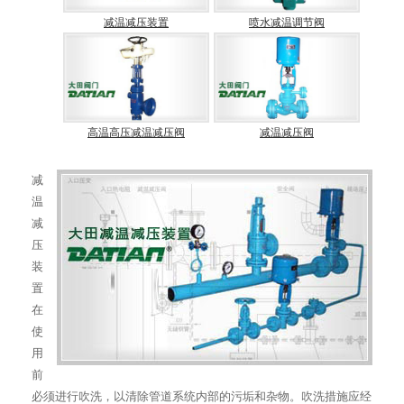
减温减压装置
喷水减温调节阀
高温高压减温减压阀
减温减压阀
减
温
减
压
装
置
在
使
用
前
必须进行吹洗，以清除管道系统内部的污垢和杂物。吹洗措施应经