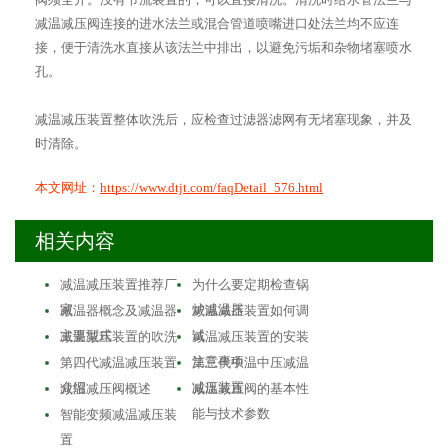
减温减压阀连接的进水法兰或混合管道喷嘴进口处法兰均不应连
接，便于清洗水直接从该法兰中排出，以避免污垢和杂物堵塞喷水
孔。
减温减压装置整体吹洗后，应检查过滤器滤网有无堵塞现象，并及
时清除。
本文网址：
https://www.dtjt.com/faqDetail_576.html
相关内容
减温减压装置推荐厂
为什么要定期检查锅
家
炉减温器
减温器概念及减温器
减温减压装置如何调
主要型式
试
减温减压装置的吹洗
减温减压装置的安装
注意事项
第四代减温减压装置
第三代中温中压减温
介绍
减压装置
减温减压阀概述
减温减压阀的基本性
能与技术参数
智能变频减温减压装
置