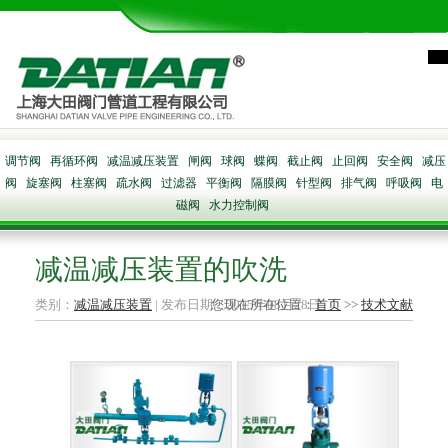
调节阀
再循环阀
减温减压装置
闸阀
球阀
蝶阀
截止阀
止回阀
安全阀
减压
阀
旋塞阀
柱塞阀
疏水阀
过滤器
平衡阀
隔膜阀
针型阀
排气阀
呼吸阀
电
磁阀
水力控制阀
减温减压装置的吹洗
类别：
减温减压装置
| 发布日期：2015年08月28日
您现在所在位置：
首页
>>
技术文献