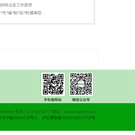
阀的特点及工作原理
?号?编?制?说?明,蝶阀型…
108666 传真：021-58109777 邮箱：business@dtjt.com
沪ICP备05023152号-1
|
沪公网安备31011502011750号