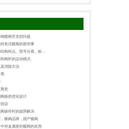
决蝴蝶阀开关的问题
动对夹式蝶阀的那些事
阀结构特点、型号分类、标…
阀和阀杆的运动模式
障及消除方法
分类
准
发展史
阀阀板的优化设计
术协议
蝶阀操作时的故障解决
家，蝶阀品牌，国产蝶阀
备中对金属密封蝶阀的应用