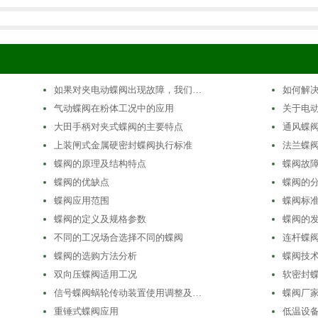
如果对夹电动蝶阀出现故障，我们…
如何解
气动蝶阀在粉体工况中的应用
关于电
大田手柄对夹式蝶阀的主要特点
通风蝶
上装闸式金属硬密封蝶阀执行标准
法兰蝶
蝶阀的原理及结构特点
蝶阀故
蝶阀的优缺点
蝶阀的
蝶阀应用范围
蝶阀标
蝶阀的定义及规格参数
蝶阀的
不同的工况场合选择不同的蝶阀
连杆蝶
蝶阀的选购方法分析
蝶阀技
双向压蝶阀适用工况
软密封
信号蝶阀蜗轮传动装置使用调整及…
蝶阀厂
重锤式蝶阀应用
低温设