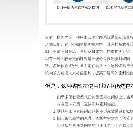
阀
D971X电动对夹式软密封蝶阀
D41手柄法兰式软密封蝶阀
D341涡轮法兰式
目前，蝶阀作为一种用来实现管路系统通断及流量
泛地应用。在已公知的蝶阀技术中，其密封形式多
制，不适应耐高温、高压及耐腐蚀、抗磨损等行业
现有一种比较先进的蝶阀是三偏心金属硬密封蝶阀
料。多层软叠式密封圈固定在阀板上，这种蝶阀与
机构的力矩增大来补偿密封，提高了蝶阀的密封性
但是，这种蝶阀在使用过程中仍然存
由于多层软硬叠式密封圈固定在阀板上，当
封带受冲刷后，直接影响密封性能。
受结构条件的限制该结构不适应做通径DN2
因三偏心结构的原理，阀板的密封面与阀座
大阀板与阀座之间的单位正压力小于介质压