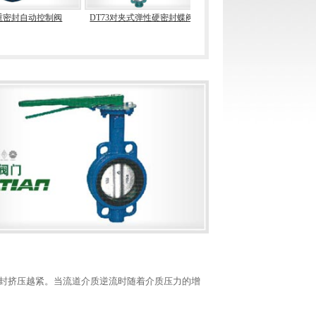
重密封自动控制阀
DT73对夹式弹性硬密封蝶阀
DT373蜗轮对夹式弹性硬密封
蝶阀
封挤压越紧。当流道介质逆流时随着介质压力的增