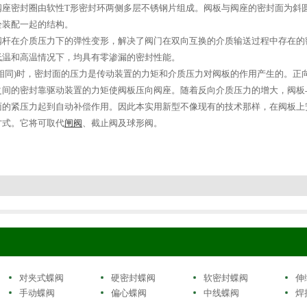
阀座密封圈由软性T形密封环两侧多层不锈钢片组成。阀板与阀座的密封面为斜
栓装配一起的结构。
阀杆在介质压力下的弹性变形，解决了阀门在双向互换的介质输送过程中存在的
低温和高温情况下，均具有零渗漏的密封性能。
相同)时，密封面的压力是传动装置的力矩和介质压力对阀板的作用产生的。正
之间的密封靠驱动装置的力矩使阀板压向阀座。随着反向介质压力的增大，阀板
面的紧压力起到自动补偿作用。因此本实用新型不像现有的技术那样，在阀板上
方式。它将可取代
闸阀
、截止阀及球形阀。
对夹式蝶阀
硬密封蝶阀
软密封蝶阀
伸
手动蝶阀
偏心蝶阀
中线蝶阀
焊