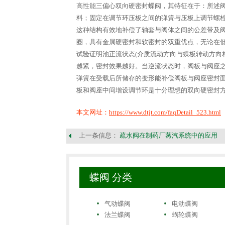
高性能三偏心双向硬密封蝶阀，其特征在于：所述
料；固定在调节环压板之间的弹簧与压板上调节螺
这种结构有效地补偿了轴套与阀体之间的公差带及
圈，具有金属硬密封和软密封的双重优点，无论在
试验证明池正流状态(介质流动方向与蝶板转动方向
越紧，密封效果越好。当逆流状态时，阀板与阀座
弹簧在受载后所储存的变形能补偿阀板与阀座密封
板和阀座中间增设调节环是十分理想的双向硬密封
本文网址：
https://www.dtjt.com/faqDetail_523.html
上一条信息：
疏水阀在制药厂蒸汽系统中的应用
蝶阀 分类
气动蝶阀
电动蝶阀
法兰蝶阀
蜗轮蝶阀