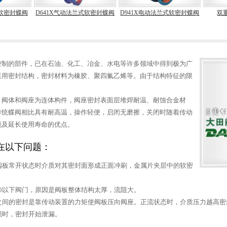
软密封蝶阀
D641X气动法兰式软密封蝶阀
D941X电动法兰式软密封蝶阀
双
控制的部件，已在石油、化工、冶金、水电等许多领域中得到极为广
采用密封结构，密封材料为橡胶、聚四氟乙烯等。由于结构特征的限
。
，阀体和阀座为连体构件，阀座密封表面层堆焊耐温、耐蚀合金材
传统蝶阀相比具有耐高温，操作轻便，启闭无磨擦，关闭时随着传动
能及延长使用寿命的优点。
在以下问题：
阀板常开状态时介质对其密封面形成正面冲刷，金属片夹层中的软密
00以下阀门，原因是阀板整体结构太厚，流阻大。
之间的密封是靠传动装置的力矩使阀板压向阀座。正流状态时，介质压力越高密
强时，密封开始泄漏。