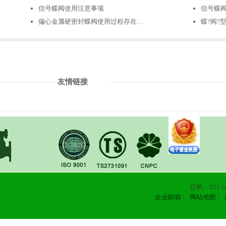
信号蝶阀使用注意事项
信号蝶
偏心金属硬密封蝶阀使用过程存在…
蝶?阀?型
友情链接
总机：021-58
企业邮箱
|
网站地图
|