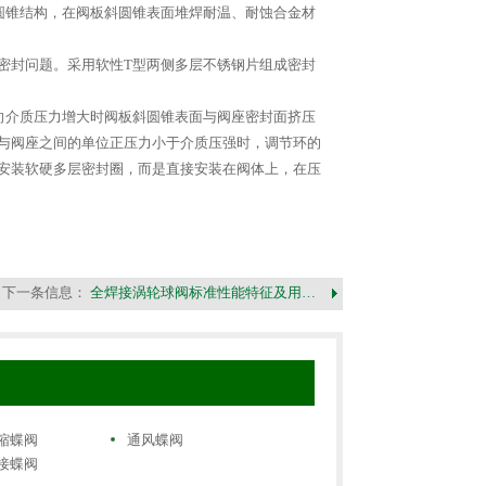
圆锥结构，在阀板斜圆锥表面堆焊耐温、耐蚀合金材
密封问题。采用软性T型两侧多层不锈钢片组成密封
向介质压力增大时阀板斜圆锥表面与阀座密封面挤压
与阀座之间的单位正压力小于介质压强时，调节环的
安装软硬多层密封圈，而是直接安装在阀体上，在压
下一条信息：
全焊接涡轮球阀标准性能特征及用…
缩蝶阀
通风蝶阀
接蝶阀