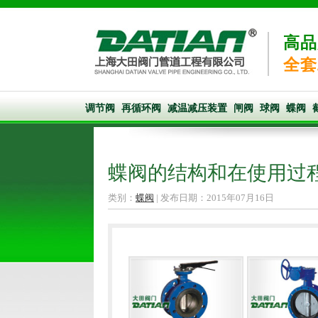
高品
全套
调节阀
再循环阀
减温减压装置
闸阀
球阀
蝶阀
蝶阀的结构和在使用过
类别：
蝶阀
| 发布日期：2015年07月16日