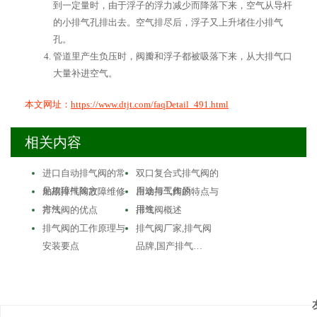
到一定量时，由于浮子的浮力减少而降落下来，空气从导杆
的小排气孔排出去。空气排尽后，浮子又上升堵住小排气
孔。
管道里产生负压时，阀瓣和浮子都被吸落下来，从大排气口
大量补进空气。
本文网址：
https://www.dtjt.com/faqDetail_491.html
相关内容
进口自动排气阀的常
双口复合式排气阀的
见故障排除方…
用途与工作原…
舶用排气阀故障维修
自动排气阀的特点与
方法
用途
排气阀的优点
排气阀概述
排气阀的工作原理与
排气阀厂家,排气阀
安装要点
品牌,国产排气…