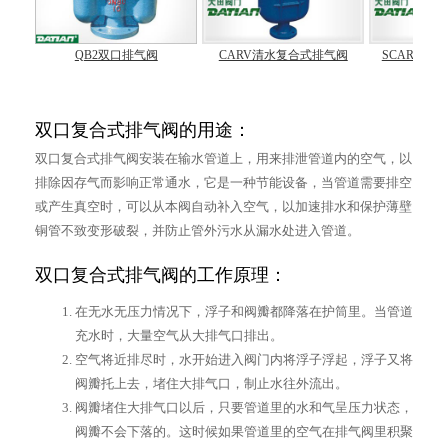
阀
QB2双口排气阀
CARV清水复合式排气阀
SCARX污
双口复合式排气阀的用途：
双口复合式排气阀安装在输水管道上，用来排泄管道内的空气，以
排除因存气而影响正常通水，它是一种节能设备，当管道需要排空
或产生真空时，可以从本阀自动补入空气，以加速排水和保护薄壁
铜管不致变形破裂，并防止管外污水从漏水处进入管道。
双口复合式排气阀的工作原理：
在无水无压力情况下，浮子和阀瓣都降落在护筒里。当管道
充水时，大量空气从大排气口排出。
空气将近排尽时，水开始进入阀门内将浮子浮起，浮子又将
阀瓣托上去，堵住大排气口，制止水往外流出。
阀瓣堵住大排气口以后，只要管道里的水和气呈压力状态，
阀瓣不会下落的。这时候如果管道里的空气在排气阀里积聚