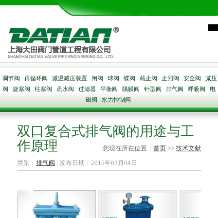
调节阀
再循环阀
减温减压装置
闸阀
球阀
蝶阀
截止阀
止回阀
安全阀
减压
阀
旋塞阀
柱塞阀
疏水阀
过滤器
平衡阀
隔膜阀
针型阀
排气阀
呼吸阀
电
磁阀
水力控制阀
双口复合式排气阀的用途与工
作原理
您现在所在位置：
首页
>>
技术文献
类别：
排气阀
| 发布日期：2015年03月04日