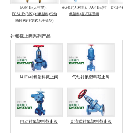
Fs(衬
EG641F(无衬里)、
AG41F(无衬里)、AG41Fs(衬
D71(半衬)、D
手操往
EG641Fs(MS)(衬氟塑料)气动
氟塑料)堰式隔膜阀
衬氟
隔膜阀(往复式无手操型)
衬氟截止阀系列产品
J41Fs衬氟塑料截止阀
气动衬氟塑料截止阀
电动衬氟塑料截止阀
直流式衬氟塑料截止阀