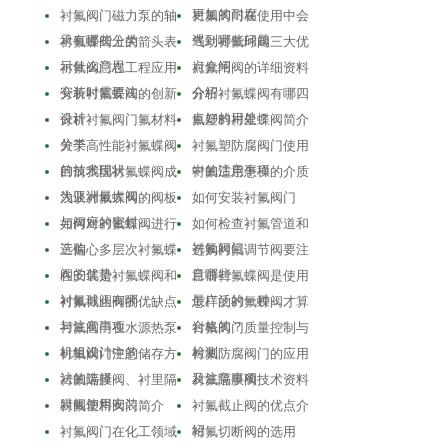
更加的耐腐
衬氟阀门磁力泵的轴
衬氟阀门在使用中会
承有哪些分类
遇到哪些问题
衬氟蝶阀上的箭头表
气动衬氟球阀三大优
示什么意思
点介绍
衬氟阀门在工程应用
衬氟闸阀的详细资料
安装时需要注…
介绍
分析衬氟蝶阀的创新
分析衬氟蝶阀有哪四
设计
点好的用处？
分析衬氟阀门氟材料
氟塑料衬里蝶阀简介
分类
关于高性能衬氟蝶阀
衬氟塑防腐阀门使用
的技术现状
中的注意事项
目前我国衬氟蝶阀成
衬氟适用怎样的介质
为亚洲最大阀…
浅谈衬氟蝶阀的阀板
如何安装衬氟阀门
与阀座的密封…
如何对衬氟蝶阀进行
如何检查衬氟管道和
选购
衬氟阀门
三偏心多层次衬氟蝶
选购衬氟调节阀要注
阀的优势
意哪些
在安装是衬氟蝶阀和
目前衬氟蝶阀是使用
衬氟球阀有哪…
最广泛的一种…
衬氟截止阀的优缺点
怎样的衬氟蝶阀才算
与注意事项
合格的？
衬氟阀门在水源热泵
衬氟阀门质量控制与
机组设计中的…
检测
衬氟阀门注意储存方
衬氟防腐阀门的应用
法的选择
及注意事项
衬氟隔膜阀、衬里隔
衬氟隔膜阀技术资料
膜阀使用安装…
衬氟塑料阀门简介
衬氟截止阀的优点介
绍
衬氟阀门在化工领域
衬氟切断阀的选用