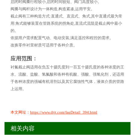
启闭时阀瓣行程较小,启闭时间较短、阀门高度较小。
阀瓣与阀杆设计为一体构造,构造紧凑,运用平安。
截止阀有三种构造方式:直通式、直流式、角式,其中直通式最为常
用.角式能够装置在管路系统的拐角处,直流式流阻是截止阀中最小
的。
依据用户需求配置气动、电动安装,满足遥控和程控的需求。
改换零件衬里材质可适用于各种介质。
应用范围：
衬氟截止阀适用在负五十摄氏度到一百五十摄氏度的各种浓度的王
水、流酸、盐酸、氢氟酸和各种有机酸、强酸、强氧化剂，还适用
于各种浓度的强碱有机溶剂以及其它腐蚀性气体，液体介质的管路
上运用。
本文网址：
https://www.dtjt.com/faqDetail_394.html
相关内容