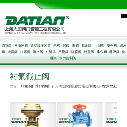
调节阀
再循环阀
减温减压装置
闸阀
球阀
蝶阀
截止阀
止回阀
安全阀
减压
阀
旋塞阀
柱塞阀
疏水阀
过滤器
平衡阀
隔膜阀
针型阀
排气阀
呼吸阀
电
磁阀
水力控制阀
衬氟截止阀
类别：
衬氟阀门(衬里阀门)
| 发布日期：2015年03月04日
您现在所在位置：
首页
>>
技术文献