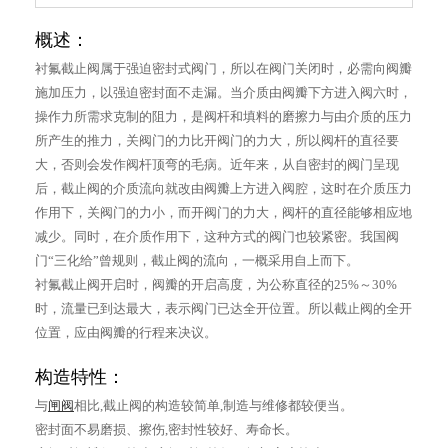
概述：
衬氟截止阀属于强迫密封式阀门，所以在阀门关闭时，必需向阀瓣
施加压力，以强迫密封面不走漏。当介质由阀瓣下方进入阀六时，
操作力所需求克制的阻力，是阀杆和填料的磨擦力与由介质的压力
所产生的推力，关阀门的力比开阀门的力大，所以阀杆的直径要
大，否则会发作阀杆顶弯的毛病。近年来，从自密封的阀门呈现
后，截止阀的介质流向就改由阀瓣上方进入阀腔，这时在介质压力
作用下，关阀门的力小，而开阀门的力大，阀杆的直径能够相应地
减少。同时，在介质作用下，这种方式的阀门也较紧密。我国阀
门“三化给”曾规则，截止阀的流向，一概采用自上而下。
衬氟截止阀开启时，阀瓣的开启高度，为公称直径的25%～30%
时，流量已到达最大，表示阀门已达全开位置。所以截止阀的全开
位置，应由阀瓣的行程来决议。
构造特性：
与
闸阀
相比,截止阀的构造较简单,制造与维修都较便当。
密封面不易磨损、擦伤,密封性较好、寿命长。