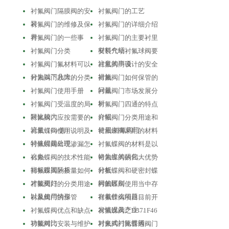
衬氟阀门隔膜阀的安
衬氟阀门的工艺
装
衬氟阀门的维修及保
衬氟阀门的详细介绍
养
衬氟阀门的一些事
衬氟阀门的主要衬里
材料介绍
衬氟阀门分类
安装气动衬氟球阀要
注意的事项
衬氟阀门氟材料可以
衬氟阀门设计的安全
分为以下几大…
措施
衬氟阀门故障的分类
衬氟阀门如何保管的
问题
衬氟阀门使用手册
衬氟阀门市场发展分
析
衬氟阀门受温度的局
衬氟阀门四通的特点
限比较大
介绍
衬氟阀门应按需要的
衬氟阀门分类用途和
流量（Cv值）…
使用,衬氟阀门…
衬氟蝶阀使用说明及
衬氟蝶阀采用的材料
特殊问题处理
衬氟蝶阀出现渗漏怎
衬氟蝶阀的材料是以
么办
铬为主的碳化…
衬氟蝶阀的技术性能
衬氟蝶阀的四大优势
指标跟国际标…
分析
衬氟蝶阀的质量如何
衬氟蝶阀和硬密封蝶
才能更好
阀的区别
衬氟阀门的分类用途
衬氟蝶阀使用当中存
以及使用情形
在着什么问题…
衬氟阀门的保管
衬氟蝶阀项目目前开
发情况及产业…
衬氟蝶阀优点和缺点
衬氟蝶阀之D371F46
功能对比
对夹式衬氟蝶阀…
衬氟阀门安装与维护
衬氟阀门比普通阀门