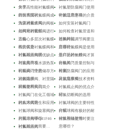
分类
关于高性能衬氟蝶阀
衬氟塑防腐阀门使用
的技术现状
中的注意事项
目前我国衬氟蝶阀成
衬氟适用怎样的介质
为亚洲最大阀…
浅谈衬氟蝶阀的阀板
如何安装衬氟阀门
与阀座的密封…
如何对衬氟蝶阀进行
如何检查衬氟管道和
选购
衬氟阀门
三偏心多层次衬氟蝶
选购衬氟调节阀要注
阀的优势
意哪些
在安装是衬氟蝶阀和
目前衬氟蝶阀是使用
衬氟球阀有哪…
最广泛的一种…
衬氟截止阀的优缺点
怎样的衬氟蝶阀才算
与注意事项
合格的？
衬氟阀门在水源热泵
衬氟阀门质量控制与
机组设计中的…
检测
衬氟阀门注意储存方
衬氟防腐阀门的应用
法的选择
及注意事项
衬氟隔膜阀、衬里隔
衬氟隔膜阀技术资料
膜阀使用安装…
衬氟塑料阀门简介
衬氟截止阀的优点介
绍
衬氟阀门在化工领域
衬氟切断阀的选用
的八大优势
衬氟球阀诞生和应用
衬氟球阀的主要特性
介绍
衬氟球阀和旋塞阀的
衬氟球阀有极好的耐
共同点有哪些
候性和辐射性
衬氟球阀中Q41F46
衬氟视镜使用时要注
衬氟球阀的简要…
意哪些？
衬氟截止阀