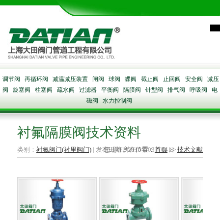
调节阀
再循环阀
减温减压装置
闸阀
球阀
蝶阀
截止阀
止回阀
安全阀
减压
阀
旋塞阀
柱塞阀
疏水阀
过滤器
平衡阀
隔膜阀
针型阀
排气阀
呼吸阀
电
磁阀
水力控制阀
衬氟隔膜阀技术资料
类别：
衬氟阀门(衬里阀门)
| 发布日期：2015年03月04日
您现在所在位置：
首页
>>
技术文献