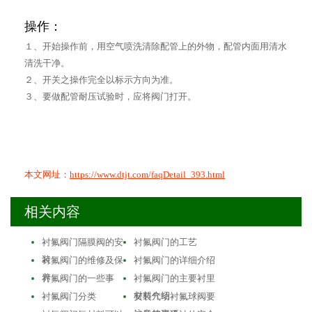
操作：
１、开始操作前，用空气喷洗清除配管上的外物，配管内面用清水
清洗干净。
２、开关之操作完全以标示方向为准。
３、要做配管耐压试验时，应将阀门打开。
本文网址：
https://www.dtjt.com/faqDetail_393.html
相关内容
衬氟阀门隔膜阀的安
衬氟阀门的工艺
装
衬氟阀门的维修及保
衬氟阀门的详细介绍
养
衬氟阀门的一些事
衬氟阀门的主要衬里
材料介绍
衬氟阀门分类
安装气动衬氟球阀要