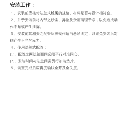
安装工作：
１、安装前应核对法兰式
球阀
的规格、材料是否与设计相符合。
２、并于安装前将内部之砂尘、异物及杂屑清理干净，以免造成动
作不顺或产生泄漏。
３、安装前其相关之配管应按规作适当悬吊固定，以避免安装后对
阀产生不当的应力。
４、使用法兰式配管：
(1)、配管之两法兰面间必须平行对准同心。
(2)、安装时阀与法兰间需另行加装垫片。
５、装置完成后应再度确认全开及全关度。