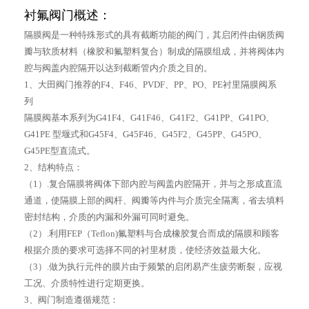
衬氟阀门概述：
隔膜阀是一种特殊形式的具有截断功能的阀门，其启闭件由钢质阀
瓣与软质材料（橡胶和氟塑料复合）制成的隔膜组成，并将阀体内
腔与阀盖内腔隔开以达到截断管内介质之目的。
1、大田阀门推荐的F4、F46、PVDF、PP、PO、PE衬里隔膜阀系
列
隔膜阀基本系列为G41F4、G41F46、G41F2、G41PP、G41PO、
G41PE 型堰式和G45F4、G45F46、G45F2、G45PP、G45PO、
G45PE型直流式。
2、结构特点：
（1）.复合隔膜将阀体下部内腔与阀盖内腔隔开，并与之形成直流
通道，使隔膜上部的阀杆、阀瓣等内件与介质完全隔离，省去填料
密封结构，介质的内漏和外漏可同时避免。
（2）.利用FEP（Teflon)氟塑料与合成橡胶复合而成的隔膜和顾客
根据介质的要求可选择不同的衬里材质，使经济效益最大化。
（3）.做为执行元件的膜片由于频繁的启闭易产生疲劳断裂，应视
工况、介质特性进行定期更换。
3、阀门制造遵循规范：