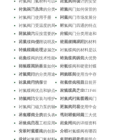
注意的事项
衬氟阀门氟材料可以
衬氟阀门设计的安全
分为以下几大…
措施
衬氟阀门故障的分类
衬氟阀门如何保管的
问题
衬氟阀门使用手册
衬氟阀门市场发展分
析
衬氟阀门受温度的局
衬氟阀门四通的特点
限比较大
介绍
衬氟阀门应按需要的
衬氟阀门分类用途和
流量（Cv值）…
使用,衬氟阀门…
衬氟蝶阀使用说明及
衬氟蝶阀采用的材料
特殊问题处理
衬氟蝶阀出现渗漏怎
衬氟蝶阀的材料是以
么办
铬为主的碳化…
衬氟蝶阀的技术性能
衬氟蝶阀的四大优势
指标跟国际标…
分析
衬氟蝶阀的质量如何
衬氟蝶阀和硬密封蝶
才能更好
阀的区别
衬氟阀门的分类用途
衬氟蝶阀使用当中存
以及使用情形
在着什么问题…
衬氟阀门的保管
衬氟蝶阀项目目前开
发情况及产业…
衬氟蝶阀优点和缺点
衬氟蝶阀之D371F46
功能对比
对夹式衬氟蝶阀…
衬氟阀门安装与维护
衬氟阀门比普通阀门
更加的耐腐
衬氟阀门磁力泵的轴
衬氟阀门在使用中会
承有哪些分类
遇到哪些问题
衬氟蝶阀上的箭头表
气动衬氟球阀三大优
示什么意思
点介绍
衬氟阀门在工程应用
衬氟闸阀的详细资料
安装时需要注…
介绍
分析衬氟蝶阀的创新
分析衬氟蝶阀有哪四
设计
点好的用处？
分析衬氟阀门氟材料
氟塑料衬里蝶阀简介