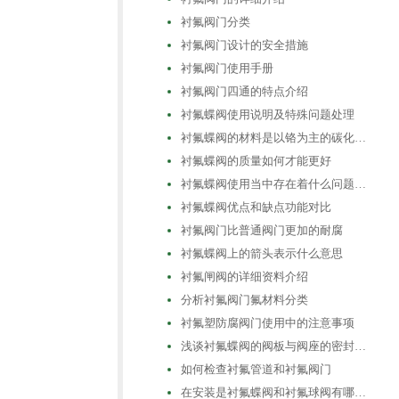
衬氟阀门分类
衬氟阀门设计的安全措施
衬氟阀门使用手册
衬氟阀门四通的特点介绍
衬氟蝶阀使用说明及特殊问题处理
衬氟蝶阀的材料是以铬为主的碳化…
衬氟蝶阀的质量如何才能更好
衬氟蝶阀使用当中存在着什么问题…
衬氟蝶阀优点和缺点功能对比
衬氟阀门比普通阀门更加的耐腐
衬氟蝶阀上的箭头表示什么意思
衬氟闸阀的详细资料介绍
分析衬氟阀门氟材料分类
衬氟塑防腐阀门使用中的注意事项
浅谈衬氟蝶阀的阀板与阀座的密封…
如何检查衬氟管道和衬氟阀门
在安装是衬氟蝶阀和衬氟球阀有哪…