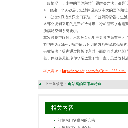
一般情况下，水中的固体颗粒问题解决方法，都是
A、修建一个沉砂层，过滤掉温泉水中大的固体颗粒
B、在潜水泵潜水泵出口安装一个旋流除砂器，过滤
水环空调侧采用的是开式冷却塔，冷却循环水也需
质满足空调系统要求。
其次是噪声问题。水源热泵机组主要噪声源有三大
择功率为5.5kw，噪声值62分贝的方形横流式低
有效解决了噪声通过楼板传递对下面房间造成的影响
基于保险起见把冷却水泵放置于地下室，虽然管材
本文网址：
https://www.dtjt.com/faqDetail_388.html
上一条信息：
电站阀的应用与特点
相关内容
衬氟阀门隔膜阀的安装
衬氟阀门的详细介绍