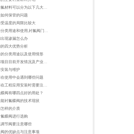
门氟材料可以分为以下几大…
门如何保管的问题
门受温度的局限比较大
分类用途和使用,衬氟阀门…
阀出现渗漏怎么办
阀的四大优势分析
门的分类用途以及使用情形
阀项目目前开发情况及产业…
门安装与维护
门在使用中会遇到哪些问题
门在工程应用安装时需要注…
氟蝶阀有哪四点好的用处？
性能衬氟蝶阀的技术现状
用怎样的介质
衬氟蝶阀进行选购
氟调节阀要注意哪些
止阀的优缺点与注意事项