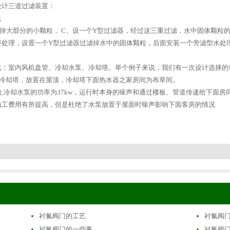
设计三道过滤装置：
;
掉大部分的小颗粒， C、设一个Y型过滤器，经过这三重过滤，水中固体颗粒
要处理，设置一个Y型过滤器过滤掉水中的固体颗粒，后面安装一个旁滤型水处
点：室内风机盘管、冷却水泵、冷却塔。举个例子来说，我们有一次设计选择的
噪声冷却塔，放置在屋顶，冷却塔下面热水器之家房间为布草间。
;冷却水泵的功率为37kw，运行时本身的噪声和通过楼板、管道传递给下面
施工费用有所提高，但是杜绝了水泵放置于屋面时噪声影响下面客房的情况
衬氟阀门的工艺
衬氟阀
衬氟阀门的一些事
衬氟阀