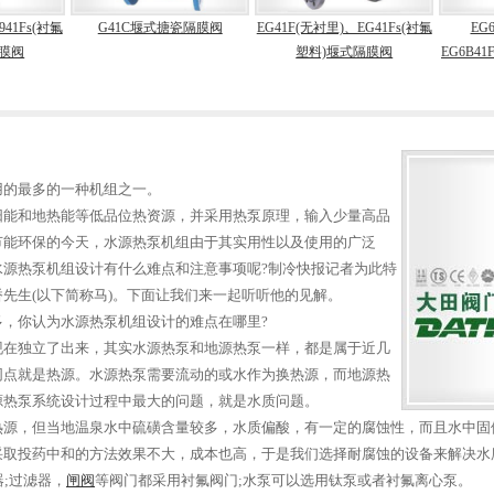
(衬氟
G41C堰式搪瓷隔膜阀
EG41F(无衬里)、EG41Fs(衬氟
EG6B41F
塑料)堰式隔膜阀
EG6B41Fs(衬
阀(常闭
用的最多的一种机组之一。
阳能和地热能等低品位热资源，并采用热泵原理，输入少量高品
节能环保的今天，水源热泵机组由于其实用性以及使用的广泛
源热泵机组设计有什么难点和注意事项呢?制冷快报记者为此特
先生(以下简称马)。下面让我们来一起听听他的见解。
，你认为水源热泵机组设计的难点在哪里?
现在独立了出来，其实水源热泵和地源热泵一样，都是属于近几
同点就是热源。水源热泵需要流动的或水作为换热源，而地源热
源热泵系统设计过程中最大的问题，就是水质问题。
热源，但当地温泉水中硫磺含量较多，水质偏酸，有一定的腐蚀性，而且水中固
采取投药中和的方法效果不大，成本也高，于是我们选择耐腐蚀的设备来解决水
器;过滤器，
闸阀
等阀门都采用衬氟阀门;水泵可以选用钛泵或者衬氟离心泵。