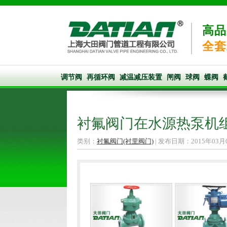
高品
全套
调节阀
再循环阀
减温减压装置
闸阀
球阀
蝶阀
衬氟阀门在水源热泵机
类别：
衬氟阀门(衬里阀门)
| 发布日期：2015年03月