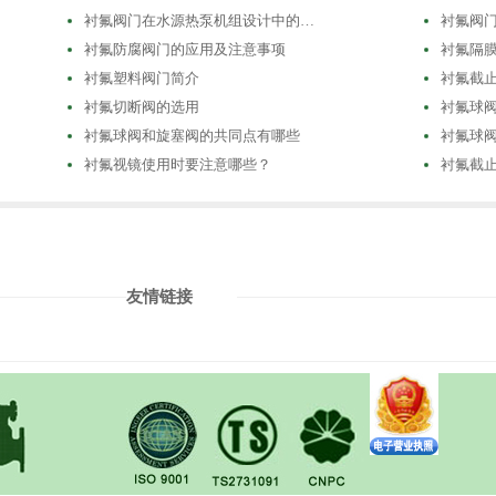
衬氟阀门在水源热泵机组设计中的…
衬氟阀
衬氟防腐阀门的应用及注意事项
衬氟隔
衬氟塑料阀门简介
衬氟截
衬氟切断阀的选用
衬氟球
衬氟球阀和旋塞阀的共同点有哪些
衬氟球
衬氟视镜使用时要注意哪些？
衬氟截
友情链接