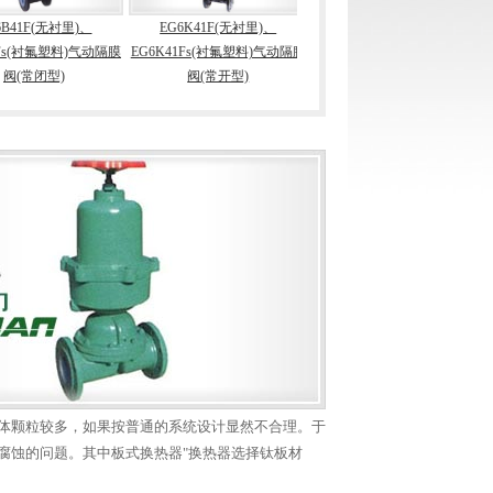
(无衬里)、
EG6K41F(无衬里)、
EG641F(无衬里)、EG641Fs(衬
氟塑料)气动隔膜
EG6K41Fs(衬氟塑料)气动隔膜
氟塑料)气动隔膜阀(带手操往
EG64
型)
阀(常开型)
复型)
隔
体颗粒较多，如果按普通的系统设计显然不合理。于
腐蚀的问题。其中板式换热器"换热器选择钛板材