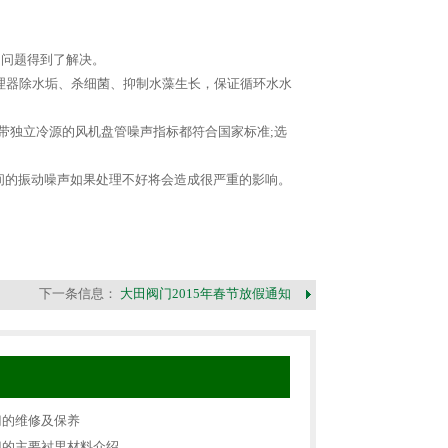
的问题得到了解决。
理器除水垢、杀细菌、抑制水藻生长，保证循环水水
带独立冷源的风机盘管噪声指标都符合国家标准;选
房间的振动噪声如果处理不好将会造成很严重的影响。
下一条信息：
大田阀门2015年春节放假通知
门的维修及保养
门的主要衬里材料介绍