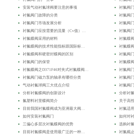
安装气动衬氟球阀要注意的事项
衬氟阀
衬氟阀门故障的分类
衬氟阀
衬氟阀门市场发展分析
衬氟阀
衬氟阀门应按需要的流量（Cv值）…
衬氟阀门
衬氟蝶阀采用的材料
衬氟蝶
衬氟蝶阀的技术性能指标跟国际标…
衬氟蝶
衬氟蝶阀和硬密封蝶阀的区别
衬氟阀
衬氟阀门的保管
衬氟蝶
衬氟蝶阀之D371F46对夹式衬氟蝶阀…
衬氟阀
衬氟阀门磁力泵的轴承有哪些分类
衬氟阀
气动衬氟球阀三大优点介绍
衬氟阀
分析衬氟蝶阀的创新设计
分析衬
氟塑料衬里蝶阀简介
关于高
目前我国衬氟蝶阀成为亚洲最大阀…
衬氟适
如何安装衬氟阀门
如何对
三偏心多层次衬氟蝶阀的优势
选购衬
目前衬氟蝶阀是使用最广泛的一种…
衬氟截