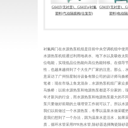
G6K41F(无衬里)、
G641F(无衬里)、G641Fs(衬氟
G941F(无衬里)、G941Fs
K41Fs(衬氟塑料)气动隔膜
塑料)气动隔膜阀(往复型)
塑料)电动隔膜阀
阀(常开型)
衬氟阀门在水源热泵机组是目前中央空调机组中使
水源热泵机组通过利用地表水、地下水以及吸收太
位电能，实现低品位热能向高位热能转移。在倡导
性，也越来越得到了个大生产厂家的注意。那么，水
意采访了广州恒星制冷设备有限公司的设计师马焕桥
笔者：现在市场上鱼龙混杂，水源热泵机组厂家众多
马焕桥：以前水源热泵和地源热泵都是不分家的，
年才新兴的行业，而水源热泵和地源热泵最大的不
泵只要做好前期的土壤埋管工作就可以了。所以水
我们以前做过一个水源热泵，冬季以温泉水做采暖
是我们想到了一个办法，因为温泉水是活水，如果
质，循环水管采用PPR热水管;除砂器选择陶瓷除砂