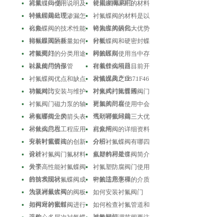
流量（Cv值）…
使用,衬氟阀门…
衬氟蝶阀使用说明及
衬氟蝶阀采用的材料
特殊问题处理
衬氟蝶阀出现渗漏怎
衬氟蝶阀的材料是以
么办
铬为主的碳化…
衬氟蝶阀的技术性能
衬氟蝶阀的四大优势
指标跟国际标…
分析
衬氟蝶阀的质量如何
衬氟蝶阀和硬密封蝶
才能更好
阀的区别
衬氟阀门的分类用途
衬氟蝶阀使用当中存
以及使用情形
在着什么问题…
衬氟阀门的保管
衬氟蝶阀项目目前开
发情况及产业…
衬氟蝶阀优点和缺点
衬氟蝶阀之D371F46
功能对比
对夹式衬氟蝶阀…
衬氟阀门安装与维护
衬氟阀门比普通阀门
更加的耐腐
衬氟阀门磁力泵的轴
衬氟阀门在使用中会
承有哪些分类
遇到哪些问题
衬氟蝶阀上的箭头表
气动衬氟球阀三大优
示什么意思
点介绍
衬氟阀门在工程应用
衬氟闸阀的详细资料
安装时需要注…
介绍
分析衬氟蝶阀的创新
分析衬氟蝶阀有哪四
设计
点好的用处？
分析衬氟阀门氟材料
氟塑料衬里蝶阀简介
分类
关于高性能衬氟蝶阀
衬氟塑防腐阀门使用
的技术现状
中的注意事项
目前我国衬氟蝶阀成
衬氟适用怎样的介质
为亚洲最大阀…
浅谈衬氟蝶阀的阀板
如何安装衬氟阀门
与阀座的密封…
如何对衬氟蝶阀进行
如何检查衬氟管道和
选购
衬氟阀门