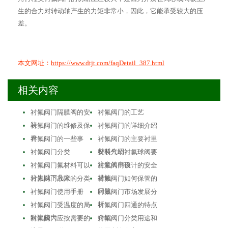
生的合力对转动轴产生的力矩非常小，因此，它能承受较大的压
差。
本文网址：
https://www.dtjt.com/faqDetail_387.html
相关内容
衬氟阀门隔膜阀的安
衬氟阀门的工艺
装
衬氟阀门的维修及保
衬氟阀门的详细介绍
养
衬氟阀门的一些事
衬氟阀门的主要衬里
材料介绍
衬氟阀门分类
安装气动衬氟球阀要
注意的事项
衬氟阀门氟材料可以
衬氟阀门设计的安全
分为以下几大…
措施
衬氟阀门故障的分类
衬氟阀门如何保管的
问题
衬氟阀门使用手册
衬氟阀门市场发展分
析
衬氟阀门受温度的局
衬氟阀门四通的特点
限比较大
介绍
衬氟阀门应按需要的
衬氟阀门分类用途和