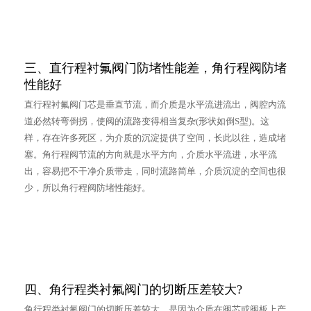
三、直行程衬氟阀门防堵性能差，角行程阀防堵
性能好
直行程衬氟阀门芯是垂直节流，而介质是水平流进流出，阀腔内流
道必然转弯倒拐，使阀的流路变得相当复杂(形状如倒S型)。这
样，存在许多死区，为介质的沉淀提供了空间，长此以往，造成堵
塞。角行程阀节流的方向就是水平方向，介质水平流进，水平流
出，容易把不干净介质带走，同时流路简单，介质沉淀的空间也很
少，所以角行程阀防堵性能好。
四、角行程类衬氟阀门的切断压差较大?
角行程类衬氟阀门的切断压差较大，是因为介质在阀芯或阀板上产