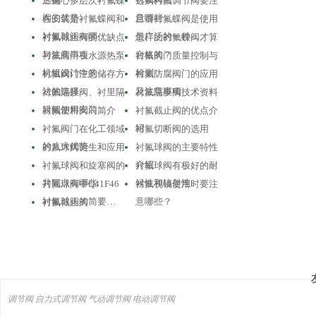
三偏心多层次衬氟蝶
选购衬氟调节阀要注
阀的优势
意哪些
在安装是衬氟蝶阀和
目前衬氟蝶阀是使用
衬氟球阀有哪…
最广泛的一种…
衬氟截止阀的优缺点
怎样的衬氟蝶阀才算
与注意事项
合格的？
衬氟阀门在水源热泵
衬氟阀门质量控制与
机组设计中的…
检测
衬氟阀门注意储存方
衬氟防腐阀门的应用
法的选择
及注意事项
衬氟隔膜阀、衬里隔
衬氟隔膜阀技术资料
膜阀使用安装…
衬氟塑料阀门简介
衬氟截止阀的优点介
绍
衬氟阀门在化工领域
衬氟切断阀的选用
的八大优势
衬氟球阀诞生和应用
衬氟球阀的主要特性
介绍
衬氟球阀和旋塞阀的
衬氟球阀有极好的耐
共同点有哪些
候性和辐射性
衬氟球阀中Q41F46
衬氟视镜使用时要注
衬氟球阀的简要…
意哪些？
衬氟截止阀
调节阀
自力式调节阀
气动调节阀
电动调节阀