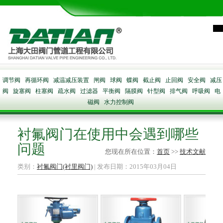
调节阀
再循环阀
减温减压装置
闸阀
球阀
蝶阀
截止阀
止回阀
安全阀
减压
阀
旋塞阀
柱塞阀
疏水阀
过滤器
平衡阀
隔膜阀
针型阀
排气阀
呼吸阀
电
磁阀
水力控制阀
衬氟阀门在使用中会遇到哪些
问题
您现在所在位置：
首页
>>
技术文献
类别：
衬氟阀门(衬里阀门)
| 发布日期：2015年03月04日