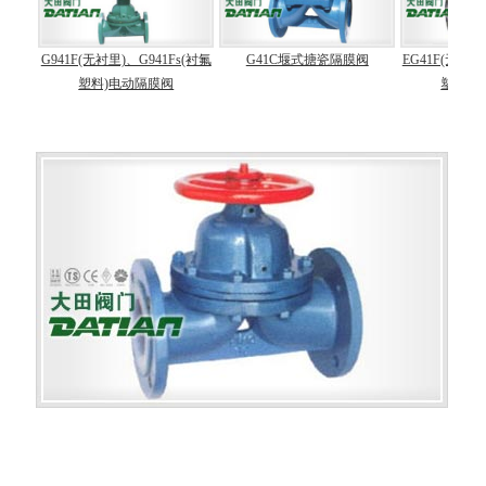
s(衬氟
G941F(无衬里)、G941Fs(衬氟
G41C堰式搪瓷隔膜阀
EG41F(无衬里
型)
塑料)电动隔膜阀
塑料)