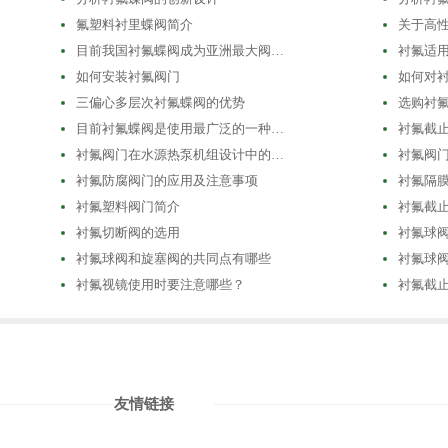
氟塑料衬里蝶阀简介
关于高
目前我国衬氟蝶阀成为亚洲最大阀…
衬氟适
如何安装衬氟阀门
如何对
三偏心多层次衬氟蝶阀的优势
选购衬
目前衬氟蝶阀是使用最广泛的一种…
衬氟截
衬氟阀门在水源热泵机组设计中的…
衬氟阀
衬氟防腐阀门的应用及注意事项
衬氟隔
衬氟塑料阀门简介
衬氟截
衬氟切断阀的选用
衬氟球
衬氟球阀和旋塞阀的共同点有哪些
衬氟球
衬氟视镜使用时要注意哪些？
衬氟截
友情链接