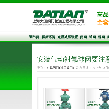
高品
全套
调节阀
再循环阀
减温减压装置
闸阀
球阀
蝶阀
安装气动衬氟球阀要注
类别：
衬氟阀门(衬里阀门)
| 发布日期：2015年03月