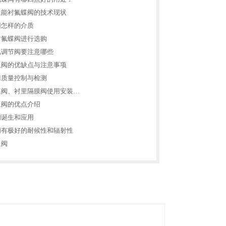
性能衬氟蝶阀的技术现状
用怎样的介质
衬氟蝶阀进行选购
氟调节阀要注意哪些
止阀的优缺点与注意事项
门质量控制与检测
膜阀、衬里隔膜阀使用安装…
止阀的优点介绍
阀诞生和应用
阀有极好的耐候性和辐射性
止阀