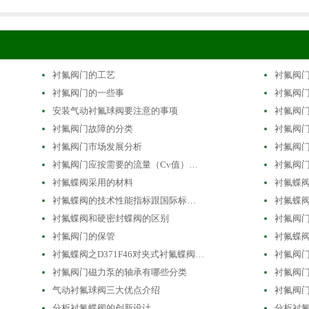
衬氟阀门的工艺
衬氟阀
衬氟阀门的一些事
衬氟阀
安装气动衬氟球阀要注意的事项
衬氟阀
衬氟阀门故障的分类
衬氟阀
衬氟阀门市场发展分析
衬氟阀
衬氟阀门应按需要的流量（Cv值）…
衬氟阀门
衬氟蝶阀采用的材料
衬氟蝶
衬氟蝶阀的技术性能指标跟国际标…
衬氟蝶
衬氟蝶阀和硬密封蝶阀的区别
衬氟阀
衬氟阀门的保管
衬氟蝶
衬氟蝶阀之D371F46对夹式衬氟蝶阀…
衬氟阀
衬氟阀门磁力泵的轴承有哪些分类
衬氟阀
气动衬氟球阀三大优点介绍
衬氟阀
分析衬氟蝶阀的创新设计
分析衬