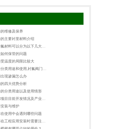
门的维修及保养
门的主要衬里材料介绍
门氟材料可以分为以下几大…
门如何保管的问题
门受温度的局限比较大
分类用途和使用,衬氟阀门…
阀出现渗漏怎么办
阀的四大优势分析
门的分类用途以及使用情形
阀项目目前开发情况及产业…
门安装与维护
门在使用中会遇到哪些问题
门在工程应用安装时需要注…
氟蝶阀有哪四点好的用处？