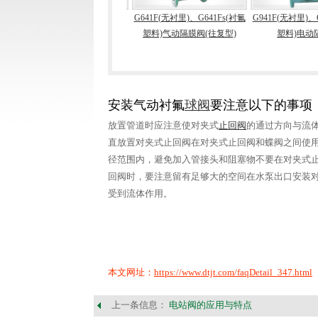
衬
G6K41F(无衬里)、
G641F(无衬里)、G641Fs(衬氟
G941F(无衬里)、G
G6K41Fs(衬氟塑料)气动隔膜
塑料)气动隔膜阀(往复型)
塑料)电动隔
阀(常开型)
安装气动衬氟
球阀
要注意以下的事项
放置管道时应注意使对夹式
止回阀
的通过方向与流
直放置对夹式止回阀在对夹式止回阀和蝶阀之间使
径范围内，避免加入管接头和阻塞物不要在对夹式
回阀时，要注意留有足够大的空间在水泵出口安装
受到流体作用。
本文网址：
https://www.dtjt.com/faqDetail_347.html
上一条信息：
电站阀的应用与特点