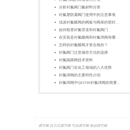
分析衬氟阀门氟材料分类
衬氟塑防腐阀门使用中的注意事项
浅谈衬氟蝶阀的阀板与阀座的密封…
如何检查衬氟管道和衬氟阀门
在安装是衬氟蝶阀和衬氟球阀有哪…
怎样的衬氟蝶阀才算合格的？
衬氟阀门注意储存方法的选择
衬氟隔膜阀技术资料
衬氟阀门在化工领域的八大优势
衬氟球阀的主要特性介绍
衬氟球阀中Q41F46衬氟球阀的简要…
调节阀
自力式调节阀
气动调节阀
电动调节阀