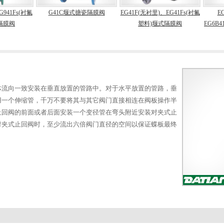
941Fs(衬氟
G41C堰式搪瓷隔膜阀
EG41F(无衬里)、EG41Fs(衬氟
EG
膜阀
塑料)堰式隔膜阀
EG6B4
体流向一致安装在垂直放置的管路中。对于水平放置的管路，垂
用一个伸缩管，千万不要将其与其它阀门直接相连在阀板操作半
止回阀的前面或者后面安装一个变径管在弯头附近安装对夹式止
对夹式止回阀时，至少流出六倍阀门直径的空间以保证蝶板最终