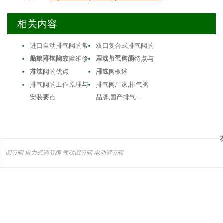
相关内容
进口自动排气阀的常
双口复合式排气阀的
见故障排除方…
用途与工作原…
舶用排气阀故障维修
自动排气阀的特点与
方法
用途
排气阀的优点
排气阀概述
排气阀的工作原理与
排气阀厂家,排气阀
安装要点
品牌,国产排气…
调节阀
自力式调节阀
气动调节阀
电动调节阀
主营产品：
气动调节阀
-
电动调节阀
-
自力式调节阀
版版权所有 © 上海大田阀门管道工程有限公司
地址：上海市浦东新区川宏路528号宏图大楼5楼