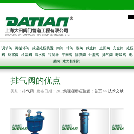
调节阀
再循环阀
减温减压装置
闸阀
球阀
蝶阀
截止阀
止回阀
安全阀
减压
阀
旋塞阀
柱塞阀
疏水阀
过滤器
平衡阀
隔膜阀
针型阀
排气阀
呼吸阀
电
磁阀
水力控制阀
排气阀的优点
类别：
排气阀
| 发布日期：2015年03月04日
您现在所在位置：
首页
>>
技术文献