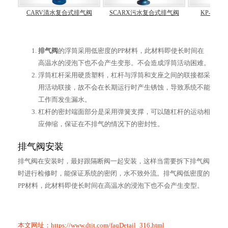
CARV清水复合式排气阀
SCARX污水复合式排气阀
KP-10快
排气阀
的浮筒采用低密度的PP材料，此材料即使长时间在
高温水的浸泡下也不会产生变形。不会造成浮筒活动困难。
浮筒杠杆采用硬质塑料，杠杆与浮筒和支座之间的联接都采
用活动联接，故不会在长期运行时产生锈蚀，导致系统不能
工作而发生漏水。
杠杆的密封端面部分是采用弹簧支撑，可以随杠杆的运动相
应伸缩，保证在不排气的情况下的密封性。
排气阀安装
排气阀在安装时，最好跟隔断阀一起安装，这样当需要拆下排气阀
时进行检修时，能保证系统的密闭，水不致外流。排气阀低密度的
PP材料，此材料即使长时间在高温水的浸泡下也不会产生变型。
本文网址：
https://www.dtjt.com/faqDetail_316.html