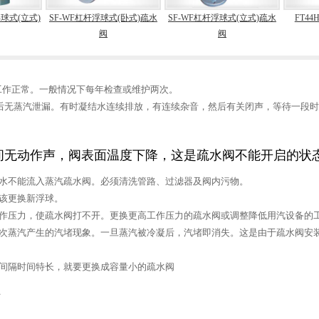
浮球式(立式)
SF-WF杠杆浮球式(卧式)疏水
SF-WF杠杆浮球式(立式)疏水
FT4
阀
阀
工作正常。一般情况下每年检查或维护两次。
后无蒸汽泄漏。有时凝结水连续排放，有连续杂音，然后有关闭声，等待一段
时间无动作声，阀表面温度下降，这是疏水阀不能开启的状
结水不能流入蒸汽疏水阀。必须清洗管路、过滤器及阀内污物。
该更换新浮球。
工作压力，使疏水阀打不开。更换更高工作压力的疏水阀或调整降低用汽设备的
二次蒸汽产生的汽堵现象。一旦蒸汽被冷凝后，汽堵即消失。这是由于疏水阀安
作间隔时间特长，就要更换成容量小的疏水阀
有