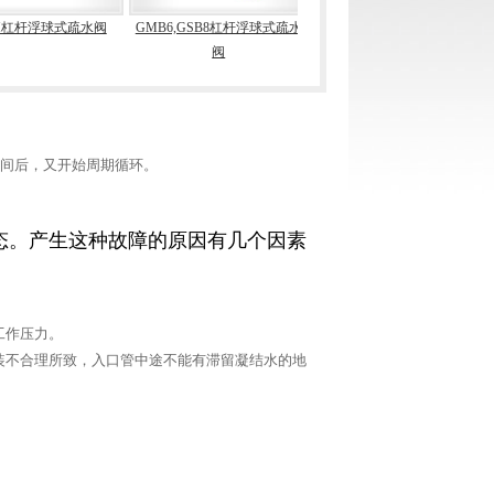
4H杠杆浮球式疏水阀
GMB6,GSB8杠杆浮球式疏水
SUNA23(26)H杠杆浮球式疏水
阀
阀
时间后，又开始周期循环。
态。产生这种故障的原因有几个因素
工作压力。
装不合理所致，入口管中途不能有滞留凝结水的地