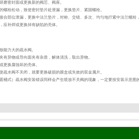
新研磨密封面或更换新的阀芯、阀座。
位的螺栓松动，致使密封垫片处泄漏，更换垫片、紧固螺栓。
盖接合部位泄漏，更换中法兰垫片，对称、交错、多次、均匀地拧紧中法兰螺栓
眼，应补焊或更换掉有缺陷的壳体。
排放能力大的疏水阀。
间夹有异物或导向面夹有杂质，解体清洗，取出异物。
焊或更换腐蚀坏的壳体。
，使疏水阀不关闭，就要更换破损的膜盒或失效的双金属片。
倒置桶式）疏水阀安装错误同样会产生喷放不关阀的现象，一定要按安装示意图