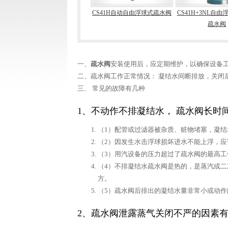
CS11H自由浮球式(A型)疏水阀
CS41H自动自由浮球式疏水阀
CS41H+3NL自由
疏水阀
一、
疏水阀
安装使用后，应定期维护，以确保设备
二、疏水阀工作正常情况： 凝结水间断排放，关闭
三、 常见的故障有几种
1、不动作不排凝结水， 疏水阀长
（1）配管或过滤器被杂质、赃物堵塞，凝
（2）因发生水击浮球损坏进水不能上浮，应
（3）用汽设备的压力超过了疏水阀的最高
（4）不排凝结水疏水阀是热的，是蒸汽或
方。
（5）疏水阀后排出的凝结水量非常小或动
2、疏水阀泄露蒸气关闭不严的因素