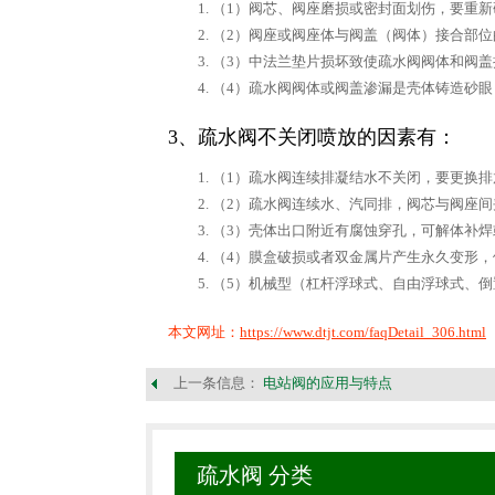
（1）阀芯、阀座磨损或密封面划伤，要重
（2）阀座或阀座体与阀盖（阀体）接合部
（3）中法兰垫片损坏致使疏水阀阀体和阀
（4）疏水阀阀体或阀盖渗漏是壳体铸造砂
3、疏水阀不关闭喷放的因素有：
（1）疏水阀连续排凝结水不关闭，要更换
（2）疏水阀连续水、汽同排，阀芯与阀座
（3）壳体出口附近有腐蚀穿孔，可解体补
（4）膜盒破损或者双金属片产生永久变形
（5）机械型（杠杆浮球式、自由浮球式、
本文网址：
https://www.dtjt.com/faqDetail_306.html
上一条信息：
电站阀的应用与特点
疏水阀 分类