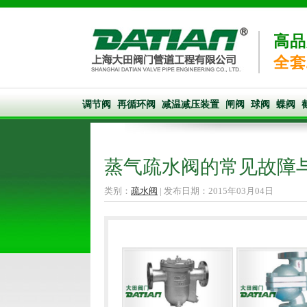
高品
全套
调节阀
再循环阀
减温减压装置
闸阀
球阀
蝶阀
蒸气疏水阀的常见故障
类别：
疏水阀
| 发布日期：2015年03月04日